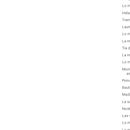
Lo m
Hela
Trem
Laur
Lo m
La m
Tía 
La m
Lo m
Mome
e
Prim
Baut
Madr
Le s
Nost
Las 
Lo m
Lo m