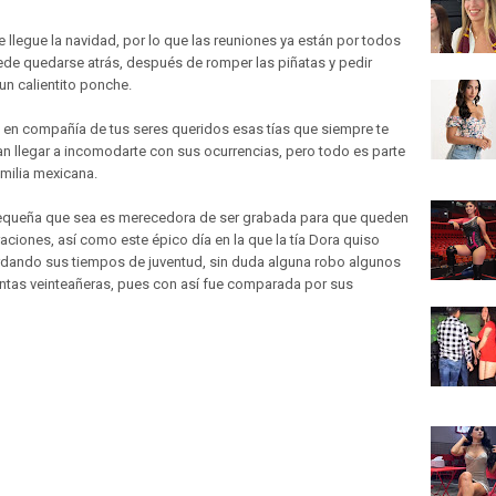
llegue la navidad, por lo que las reuniones ya están por todos
puede quedarse atrás, después de romper las piñatas y pedir
un calientito ponche.
o en compañía de tus seres queridos esas tías que siempre te
an llegar a incomodarte con sus ocurrencias, pero todo es parte
amilia mexicana.
equeña que sea es merecedora de ser grabada para que queden
iones, así como este épico día en la que la tía Dora quiso
rdando sus tiempos de juventud, sin duda alguna robo algunos
ntas veinteañeras, pues con así fue comparada por sus