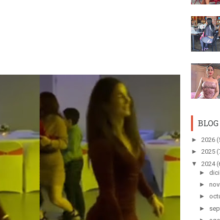
BLOG
►
2026
(
►
2025
(
▼
2024
(
►
dic
►
nov
►
oct
►
sep