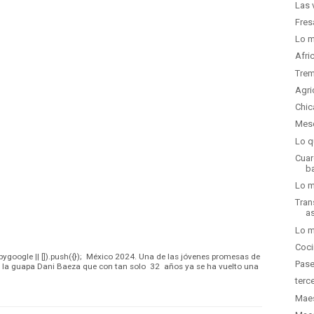
Las 
Fres
Lo m
Afri
Trem
Agri
Chic
Mese
Lo q
Cuar
b
Lo m
Tran
as
Lo m
Coci
google || []).push({}); México 2024. Una de las jóvenes promesas de
Pase
s la guapa Dani Baeza que con tan solo 32 años ya se ha vuelto una
terc
Maes