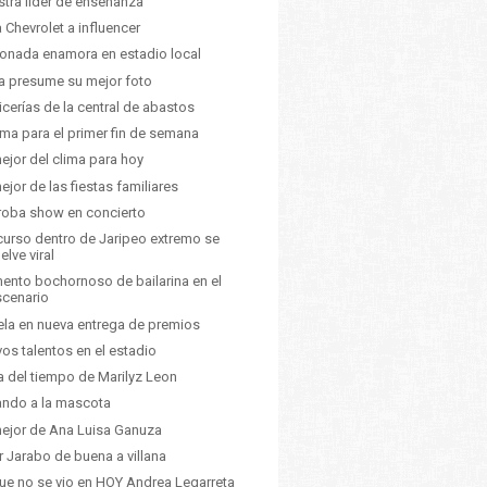
tra líder de enseñanza
a Chevrolet a influencer
ionada enamora en estadio local
a presume su mejor foto
icerías de la central de abastos
lima para el primer fin de semana
ejor del clima para hoy
ejor de las fiestas familiares
roba show en concierto
urso dentro de Jaripeo extremo se
elve viral
nto bochornoso de bailarina en el
scenario
la en nueva entrega de premios
os talentos en el estadio
a del tiempo de Marilyz Leon
ndo a la mascota
ejor de Ana Luisa Ganuza
ir Jarabo de buena a villana
ue no se vio en HOY Andrea Legarreta