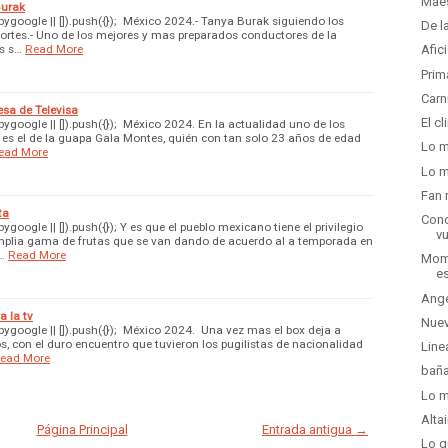
Maes
Burak
google || []).push({}); México 2024.- Tanya Burak siguiendo los
De l
ortes.- Uno de los mejores y mas preparados conductores de la
es s…
Read More
Afic
Prim
Carn
sa de Televisa
El c
google || []).push({}); México 2024. En la actualidad uno de los
s es el de la guapa Gala Montes, quién con tan solo 23 años de edad
Lo m
ead More
Lo m
Fan 
ta
Conc
oogle || []).push({}); Y es que el pueblo mexicano tiene el privilegio
vu
amplia gama de frutas que se van dando de acuerdo al a temporada en
…
Read More
Mome
e
Ange
 la tv
Nuev
google || []).push({}); México 2024. Una vez mas el box deja a
con el duro encuentro que tuvieron los pugilistas de nacionalidad
Line
ead More
baña
Lo m
Alta
Página Principal
Entrada antigua →
Lo q