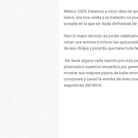
México 2024. Estamos a cinco días de que 
lados, una rica cenita y un bailecito no 
posada en la que sin duda disfrutaras de 
Pero lo mejor de todo es poder celebrarl
roban una sonrisa e incluso las que pued
de esa chispa y picardía que tiene toda f
Sin duda alguna cada reunión por más p
plasmados nuestros recuerdos por generac
mostrar sus mejores pasos de baile reco
corazones y causó la envidia de unas cua
seguidores del tiktok.