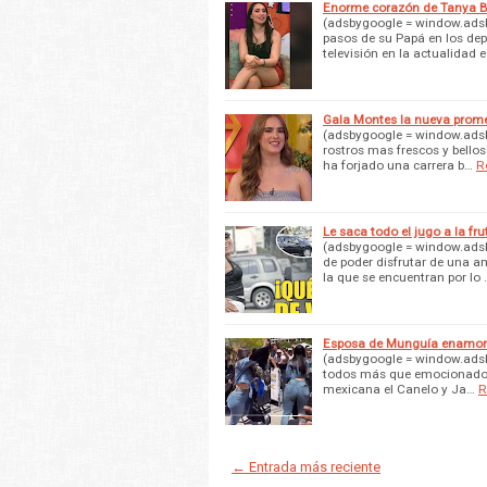
Enorme corazón de Tanya 
(adsbygoogle = window.adsby
pasos de su Papá en los dep
televisión en la actualidad 
Gala Montes la nueva prome
(adsbygoogle = window.adsby
rostros mas frescos y bello
ha forjado una carrera b…
R
Le saca todo el jugo a la fru
(adsbygoogle = window.adsbyg
de poder disfrutar de una 
la que se encuentran por lo 
Esposa de Munguía enamora
(adsbygoogle = window.adsby
todos más que emocionados, 
mexicana el Canelo y Ja…
R
← Entrada más reciente