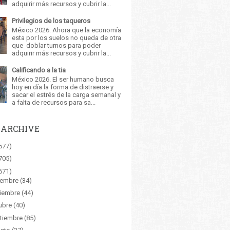
adquirir más recursos y cubrir la...
Privilegios de los taqueros
México 2026. Ahora que la economía
esta por los suelos no queda de otra
que doblar turnos para poder
adquirir más recursos y cubrir la...
Calificando a la tia
México 2026. El ser humano busca
hoy en día la forma de distraerse y
sacar el estrés de la carga semanal y
a falta de recursos para sa...
 ARCHIVE
577)
705)
671)
iembre
(34)
iembre
(44)
ubre
(40)
tiembre
(85)