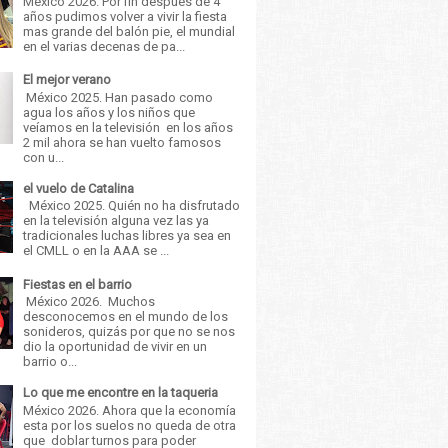
México 2026. Por fin después de 4
años pudimos volver a vivir la fiesta
mas grande del balón pie, el mundial
en el varias decenas de pa...
El mejor verano
México 2025. Han pasado como
agua los años y los niños que
veíamos en la televisión en los años
2 mil ahora se han vuelto famosos
con u...
el vuelo de Catalina
México 2025. Quién no ha disfrutado
en la televisión alguna vez las ya
tradicionales luchas libres ya sea en
el CMLL o en la AAA se ...
Fiestas en el barrio
México 2026. Muchos
desconocemos en el mundo de los
sonideros, quizás por que no se nos
dio la oportunidad de vivir en un
barrio o...
Lo que me encontre en la taqueria
México 2026. Ahora que la economía
esta por los suelos no queda de otra
que doblar turnos para poder