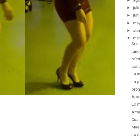
►
ago
►
juli
►
juni
►
ma
►
abri
▼
mar
Sema
tanq
ofer
conc
La m
La p
pron
Apre
Lo m
Arri
Cuan
Maes
Lo m