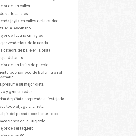
ejor de las calles
dos artesanales
enda joyita en calles de la ciudad
ita en el escenario
ejor de Tatiana en Tigres
ejor vendedora de la tienda
da catedra de baile en la pista
ejor del antro
ejor de las ferias de pueblo
nto bochornoso de bailarina en el
scenario
a presume su mejor dieta
izo y gym en redes
ina de piñata sorprende al festejado
aca todo el jugo a la fruta
algia del pasado con Lente Loco
vacaciones de la Guajardo
ejor de ser taquero
ejor de los 80