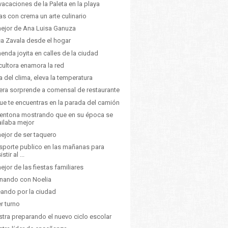
vacaciones de la Paleta en la playa
as con crema un arte culinario
ejor de Ana Luisa Ganuza
ca Zavala desde el hogar
enda joyita en calles de la ciudad
cultora enamora la red
a del clima, eleva la temperatura
ra sorprende a comensal de restaurante
ue te encuentras en la parada del camión
entona mostrando que en su época se
ailaba mejor
ejor de ser taquero
sporte publico en las mañanas para
istir al ...
ejor de las fiestas familiares
nando con Noelia
ando por la ciudad
er turno
tra preparando el nuevo ciclo escolar