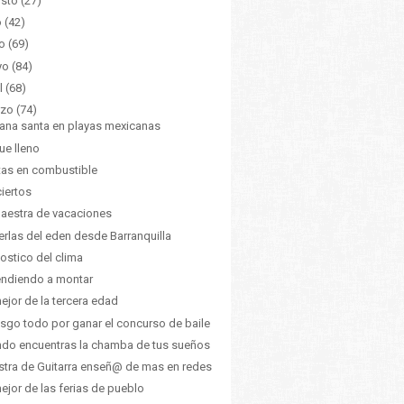
sto
(27)
o
(42)
o
(69)
yo
(84)
l
(68)
zo
(74)
na santa en playas mexicanas
ue lleno
tas en combustible
iertos
aestra de vacaciones
erlas del eden desde Barranquilla
ostico del clima
ndiendo a montar
ejor de la tercera edad
esgo todo por ganar el concurso de baile
do encuentras la chamba de tus sueños
tra de Guitarra enseñ@ de mas en redes
ejor de las ferias de pueblo