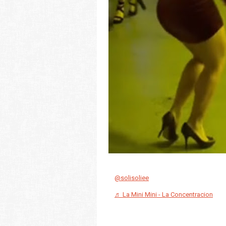
@solisoliee
♬ La Mini Mini - La Concentracion