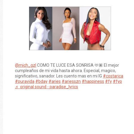
@mich_gzl
COMO TE LUCE ESA SONRISA 🫶🏽 El mejor
cumpleaños de mi vida hasta ahora. Especial, magico,
significativo, sanador. Les cuento mas en mi IG
#costarica
#puravida
#bday
#aries
#ariesszn
#happiness
#fy
#fyp
♬ original sound - paradise_lyrics