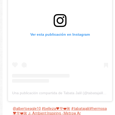
Ver esta publicación en Instagram
Una publicación compartida de Tabata Jalil (@tabatajaliloficial)
@albertoeagle10
#belleza🖤💚❤️🌺
#tabatajalil
#hermosa
🖤💚❤️🌺
♬ Ambient Inspiring - Metrow Ar