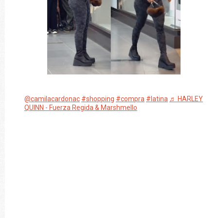
@camilacardonac
#shopping
#compra
#latina
♬ HARLEY
QUINN - Fuerza Regida & Marshmello