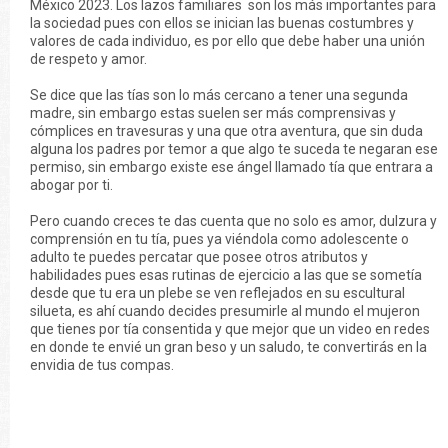
México 2023. Los lazos familiares son los más importantes para
la sociedad pues con ellos se inician las buenas costumbres y
valores de cada individuo, es por ello que debe haber una unión
de respeto y amor.
Se dice que las tías son lo más cercano a tener una segunda
madre, sin embargo estas suelen ser más comprensivas y
cómplices en travesuras y una que otra aventura, que sin duda
alguna los padres por temor a que algo te suceda te negaran ese
permiso, sin embargo existe ese ángel llamado tía que entrara a
abogar por ti.
Pero cuando creces te das cuenta que no solo es amor, dulzura y
comprensión en tu tía, pues ya viéndola como adolescente o
adulto te puedes percatar que posee otros atributos y
habilidades pues esas rutinas de ejercicio a las que se sometía
desde que tu era un plebe se ven reflejados en su escultural
silueta, es ahí cuando decides presumirle al mundo el mujeron
que tienes por tía consentida y que mejor que un video en redes
en donde te envié un gran beso y un saludo, te convertirás en la
envidia de tus compas.