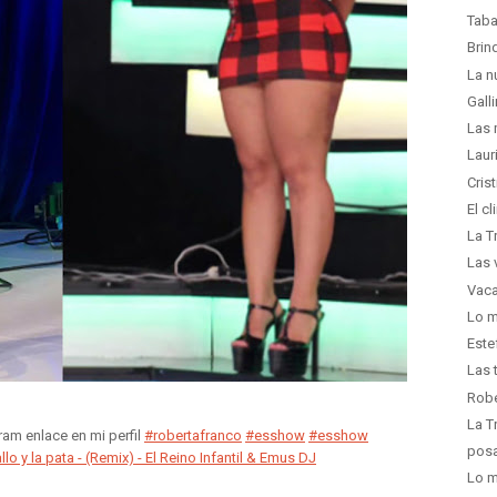
Taba
Brin
La n
Gall
Las 
Laur
Cris
El c
La T
Las 
Vaca
Lo m
Este
Las 
Robe
La T
am enlace en mi perfil
#robertafranco
#esshow
#esshow
posa
llo y la pata - (Remix) - El Reino Infantil & Emus DJ
Lo m