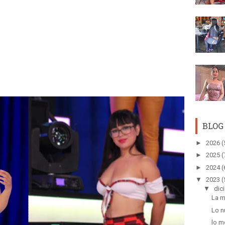
BLOG
►
2026
(
►
2025
(
►
2024
(
▼
2023
(
▼
dic
La m
Lo n
lo m