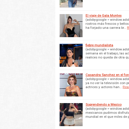
El viaje de Gala Montes
(adsbygoogle = window.adsby
rostros más frescos y bello
ha forjado una carrera br…
R
fiebre mundialista
(adsbygoogle = window.adsby
semana en el trabajo, las ac
realices no queda de otra q
Casandra Sanchez en el for
(adsbygoogle = window.adsbyg
ya no ver la televisión con
actrices y actores han…
Rea
Soprendiendo a Mexico
(adsbygoogle = window.adsby
mexicanos pudimos disfrutar
mundial en el que miles de 