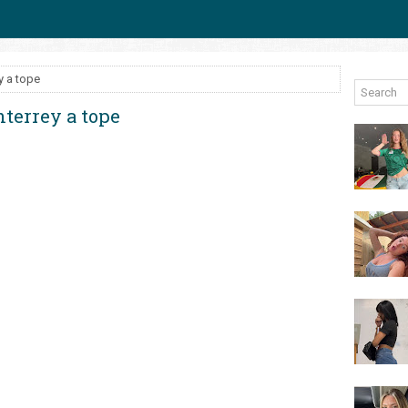
y a tope
nterrey a tope