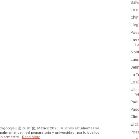
Salv
Lo m
Chin
Lleg
Posa
Las 
t
Nost
Laur
Jenn
La T
Lo u
Ulti
v
Paol
Paso
Clim
El c
google || []).push({}); México 2026. Muchos estudiantes ya
Posa
palmente de nivel preparatoria y universidad , por lo que los
vo semestre…
Read More