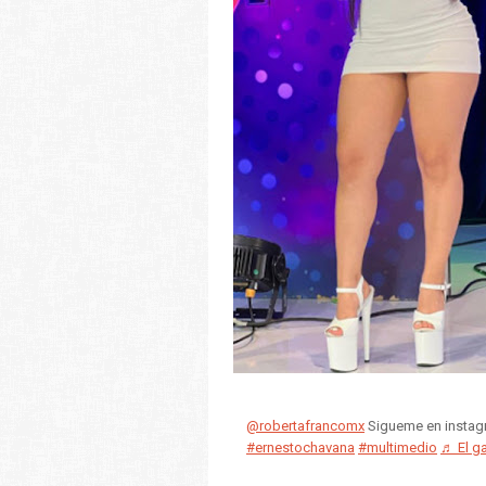
@robertafrancomx
Sigueme en instagr
#ernestochavana
#multimedio
♬ El ga