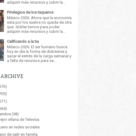
adquirir más recursos y cubrir la...
Privilegios de los taqueros
México 2026. Ahora que la economía
esta por los suelos no queda de otra
que doblar turnos para poder
adquirir más recursos y cubrir la...
Calificando a la tia
México 2026. El ser humano busca
hoy en día la forma de distraerse y
sacar el estrés de la carga semanal y
a falta de recursos para sa...
 ARCHIVE
576)
705)
671)
564)
iembre
(58)
ejor villana de Televisa
uevo en redes sociales
ejor de salir en familia