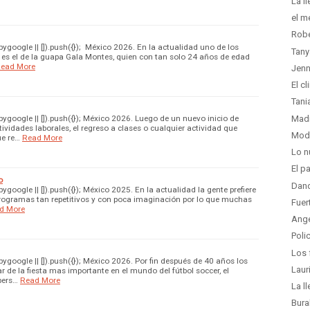
La l
el m
Robe
google || []).push({}); México 2026. En la actualidad uno de los
Tany
s es el de la guapa Gala Montes, quien con tan solo 24 años de edad
ead More
Jenn
El c
Tani
google || []).push({}); México 2026. Luego de un nuevo inicio de
Madr
tividades laborales, el regreso a clases o cualquier actividad que
Moda
ue re…
Read More
Lo n
El p
o
Dand
oogle || []).push({}); México 2025. En la actualidad la gente prefiere
 programas tan repetitivos y con poca imaginación por lo que muchas
Fuer
d More
Ange
Poli
Los 
google || []).push({}); México 2026. Por fin después de 40 años los
Laur
 de la fiesta mas importante en el mundo del fútbol soccer, el
pers…
Read More
La l
Bura