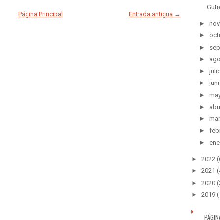
Guti
Página Principal
Entrada antigua →
►
nov
►
oct
►
sep
►
ago
►
juli
►
juni
►
ma
►
abri
►
mar
►
feb
►
ene
►
2022
(
►
2021
(
►
2020
(
►
2019
(
PÁGIN