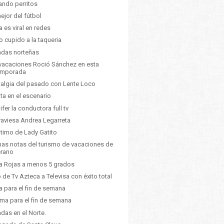
ando perritos
ejor del fútbol
a es viral en redes
o cupido a la taqueria
das norteñas
vacaciones Roció Sánchez en esta
emporada
algia del pasado con Lente Loco
ita en el escenario
ifer la conductora full tv
raviesa Andrea Legarreta
ltimo de Lady Gatito
mas notas del turismo de vacaciones de
erano
a Rojas a menos 5 grados
 de Tv Azteca a Televisa con éxito total
a para el fin de semana
lima para el fin de semana
das en el Norte.