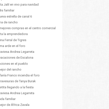
ta Jalil en vivo para navidad
dis familiar
ueva estrella de canal 6
ina de rancho
mejores compras en el centro comercial
ita la emprendedora
tina Ferral de Tigres
lima arde en el foro
raviesa Andrea Legarreta
vacaciones de Escalona
ciones en el pueblo
ejor del rancho
fanía Franco incendia el foro
travesuras de Tanya Burak
rtita llegando a la fiesta
raviesa Andrea Legarreta
da familiar
ejor de África Zavala