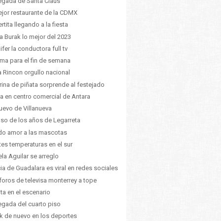
legada de Santa Claus
ejor restaurante de la CDMX
rtita llegando a la fiesta
a Burak lo mejor del 2023
ifer la conductora full tv
lima para el fin de semana
a Rincon orgullo nacional
ina de piñata sorprende al festejado
 en centro comercial de Antara
uevo de Villanueva
aso de los años de Legarreta
o amor a las mascotas
tes temperaturas en el sur
la Aguilar se arreglo
cia de Guadalara es viral en redes sociales
foros de televisa monterrey a tope
ita en el escenario
legada del cuarto piso
k de nuevo en los deportes