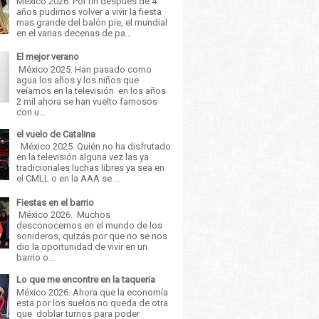
México 2026. Por fin después de 4
años pudimos volver a vivir la fiesta
mas grande del balón pie, el mundial
en el varias decenas de pa...
El mejor verano
México 2025. Han pasado como
agua los años y los niños que
veíamos en la televisión en los años
2 mil ahora se han vuelto famosos
con u...
el vuelo de Catalina
México 2025. Quién no ha disfrutado
en la televisión alguna vez las ya
tradicionales luchas libres ya sea en
el CMLL o en la AAA se ...
Fiestas en el barrio
México 2026. Muchos
desconocemos en el mundo de los
sonideros, quizás por que no se nos
dio la oportunidad de vivir en un
barrio o...
Lo que me encontre en la taqueria
México 2026. Ahora que la economía
esta por los suelos no queda de otra
que doblar turnos para poder