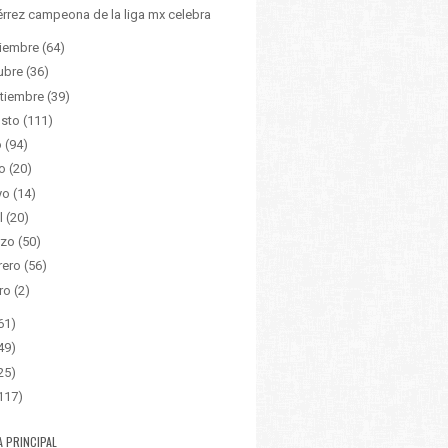
érrez campeona de la liga mx celebra
iembre
(64)
ubre
(36)
tiembre
(39)
sto
(111)
o
(94)
o
(20)
yo
(14)
l
(20)
zo
(50)
rero
(56)
ro
(2)
61)
49)
25)
117)
A PRINCIPAL