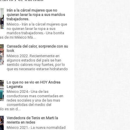
Irán a la cárcel mujeres que no
quieran lavar la ropa a sus maridos
trabajadores.
México.- Irán a la cárcel mujeres que
no quieran lavar la ropa a sus
maridos trabajadores.- Una bonita
as de mi México Má...
Cansada del calor, sorprende con su
look
México 2022. Recientemente en
algunos estados del país se han
sentido calores muy fuertes, por lo
que es necesario estarse hidratando
Lo que no se vio en HOY Andrea
Legarreta
México 2024.- Una de las
conductoras mas comentadas en
redes sociales y una de las mas
consentidas del medio del
o es sin d...
Vendedora de Tenis en Marti la
revienta en redes
México 2021.- La nueva normalidad