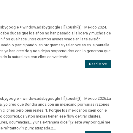
sbygoogle = window.adsbygoogle || []).push({}); México 2024.
cabe dudas que los años no han pasado a la ligera y muchos de
 niños que hace unos cuantos ayeres vimos en la televisión
uando o participando en programas y telenovelas en la pantalla
ca ya han crecido y nos dejan sorprendidos con lo generosa que
sido la naturaleza con ellos convirtiendo...
Read More
sbygoogle = window.adsbygoogle || []).push({}); México 2026:La
a, yo creo que Sondra anda con un mexicano por varias razones
n clichés pero bien reales: 1. Porque los mexicanos caen con el
o cotorreoLos vatos mexas tienen ese flow de tirar chistes,
ures, ocurrencias… y una extranjera dice:“¿Y este wey por qué me
e reír tanto?”Y pum: atrapada.2...