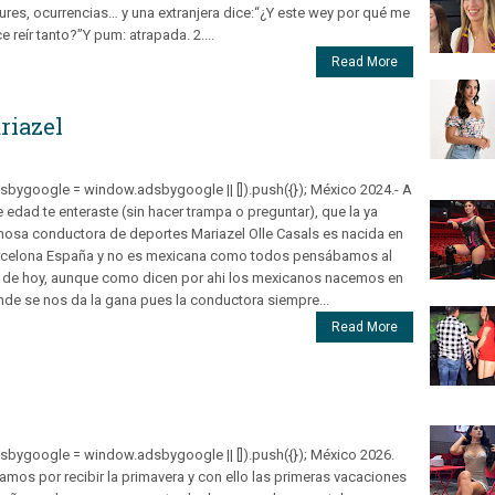
ures, ocurrencias… y una extranjera dice:“¿Y este wey por qué me
e reír tanto?”Y pum: atrapada. 2....
Read More
riazel
sbygoogle = window.adsbygoogle || []).push({}); México 2024.- A
 edad te enteraste (sin hacer trampa o preguntar), que la ya
osa conductora de deportes Mariazel Olle Casals es nacida en
rcelona España y no es mexicana como todos pensábamos al
 de hoy, aunque como dicen por ahi los mexicanos nacemos en
de se nos da la gana pues la conductora siempre...
Read More
sbygoogle = window.adsbygoogle || []).push({}); México 2026.
amos por recibir la primavera y con ello las primeras vacaciones