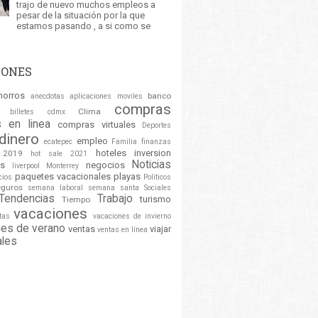
trajo de nuevo muchos empleos a
pesar de la situación por la que
estamos pasando , a si como se
IONES
horros
banco
anecdotas
aplicaciones moviles
compras
Clima
billetes
cdmx
 en linea
compras virtuales
Deportes
dinero
empleo
ecatepec
Familia
finanzas
hoteles
inversion
 2019
hot sale 2021
Noticias
es
negocios
liverpool
Monterrey
paquetes vacacionales
playas
cios
Politicos
eguros
semana laboral
semana santa
Sociales
Tendencias
Trabajo
turismo
Tiempo
vacaciones
stas
vacaciones de invierno
nes de verano
ventas
viajar
ventas en línea
ales