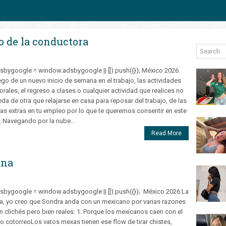
to de la conductora
sbygoogle = window.adsbygoogle || []).push({}); México 2026.
go de un nuevo inicio de semana en el trabajo, las actividades
orales, el regreso a clases o cualquier actividad que realices no
da de otra que relajarse en casa para reposar del trabajo, de las
as extras en tu empleo por lo que te queremos consentir en este
. Navegando por la nube...
Read More
ana
sbygoogle = window.adsbygoogle || []).push({}); México 2026:La
a, yo creo que Sondra anda con un mexicano por varias razones
n clichés pero bien reales: 1. Porque los mexicanos caen con el
o cotorreoLos vatos mexas tienen ese flow de tirar chistes,