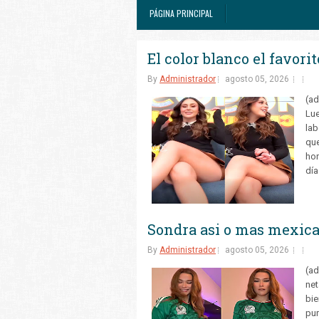
PÁGINA PRINCIPAL
El color blanco el favori
By
Administrador
agosto 05, 2026
(ad
Lue
lab
que
hor
día
Sondra asi o mas mexic
By
Administrador
agosto 05, 2026
(ad
net
bie
pur