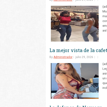
(ad
Muc
may
con
emp
así
La mejor vista de la cafe
By
Administrador
julio 29, 2026
(ad
Leg
asi
un 
que
inc