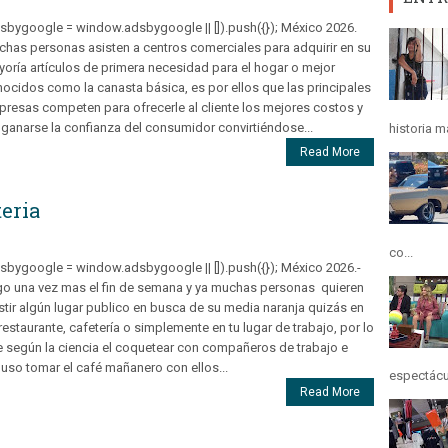
sbygoogle = window.adsbygoogle || []).push({}); México 2026.
has personas asisten a centros comerciales para adquirir en su
oría artículos de primera necesidad para el hogar o mejor
ocidos como la canasta básica, es por ellos que las principales
resas competen para ofrecerle al cliente los mejores costos y
 ganarse la confianza del consumidor convirtiéndose...
historia m
Read More
teria
co...
sbygoogle = window.adsbygoogle || []).push({}); México 2026.-
o una vez mas el fin de semana y ya muchas personas quieren
stir algún lugar publico en busca de su media naranja quizás en
restaurante, cafetería o simplemente en tu lugar de trabajo, por lo
 según la ciencia el coquetear con compañeros de trabajo e
luso tomar el café mañanero con ellos...
espectácul
Read More