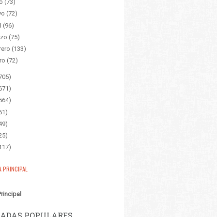
o
(73)
yo
(72)
l
(96)
zo
(75)
rero
(133)
ro
(72)
705)
671)
564)
61)
49)
25)
117)
A PRINCIPAL
rincipal
ADAS POPULARES