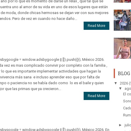
 año por lo que es momento de darse un relax , que tal que se
uentra uno al amor de su vida en uno de esos lugares que están
 de moda, donde chicas hermosas se dejan ver con sus mejores
endos. Pero de vez en cuando no hace daño...
Read More
sbygoogle = window.adsbygoogle || []).push({}); México 2026.
a vez es mas complicado convivir por completo con la familia ,
 lo que es importante implementar actividades que hagan la
BLOG
vivencia más sana e incluso aprender eso que por falta de
mpo o paciencia no se había dado como lo es el baile y quien
▼
2026
(
▼
ago
or que las primas que ya crecieron...
El c
Read More
Sond
Cada
Rumb
►
juli
sbygoogle = window.adsbygoogle || []).push({}); México 2026. En