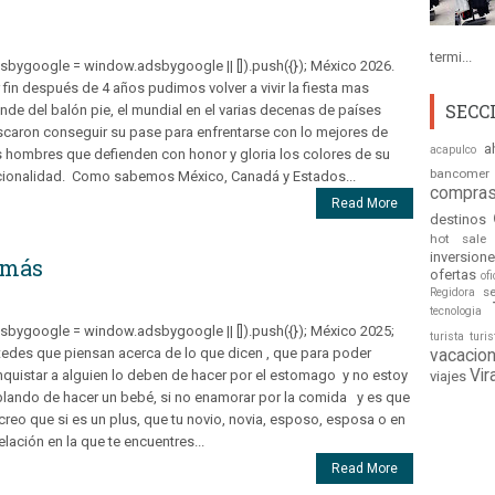
termi...
sbygoogle = window.adsbygoogle || []).push({}); México 2026.
 fin después de 4 años pudimos volver a vivir la fiesta mas
SECC
nde del balón pie, el mundial en el varias decenas de países
caron conseguir su pase para enfrentarse con lo mejores de
a
acapulco
 hombres que defienden con honor y gloria los colores de su
bancomer
ionalidad. Como sabemos México, Canadá y Estados...
compras
Read More
destinos
hot sale
inversion
 más
ofertas
ofi
s
Regidora
tecnologia
sbygoogle = window.adsbygoogle || []).push({}); México 2025;
turista
turi
edes que piensan acerca de lo que dicen , que para poder
vacacio
Vir
quistar a alguien lo deben de hacer por el estomago y no estoy
viajes
lando de hacer un bebé, si no enamorar por la comida y es que
creo que si es un plus, que tu novio, novia, esposo, esposa o en
relación en la que te encuentres...
Read More