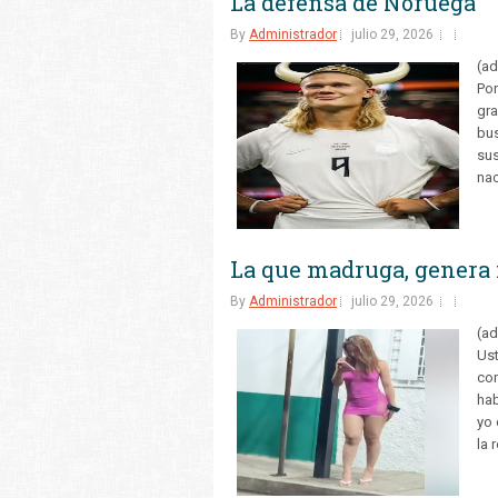
La defensa de Noruega
By
Administrador
julio 29, 2026
(ad
Por
gra
bus
sus
nac
La que madruga, genera
By
Administrador
julio 29, 2026
(ad
Ust
con
hab
yo 
la 