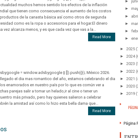
►
juni
actualidad muchos hemos sentido los efectos de la inflación
►
ma
dial que tienen como consecuencia el aumento de los costos
►
abri
productos de la canasta básica así como otros de segunda
esidad como es la ropa o accesorios para el hogar.El dinero
►
mar
a vez alcanza menos, y es que cada vez que vas a la...
►
feb
Read More
►
ene
►
2025
(
►
2024
(
►
2023
(
►
2022
(
sbygoogle = window.adsbygoogle || []).push({}); México 2026.
►
2021
(
llegado el dia mas romantico del año, estamos celebrando el dia
los enamorados en nuestro país por lo que es común ver a
►
2020
(
has parejas salir a tomar un helado,ir al cine o tener un
►
2019
(
uentro más privado, pero hay quienes salieron a celebrar
bién la amistad así como lo hizo esta bella dama que...
PÁGIN
Read More
Página P
sos
ENTR