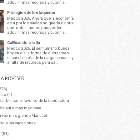
adquirir más recursos y cubrir la...
Privilegios de los taqueros
México 2026. Ahora que la economía
esta por los suelos no queda de otra
que doblar turnos para poder
adquirir más recursos y cubrir la...
Calificando a la tia
México 2026. El ser humano busca
hoy en día la forma de distraerse y
sacar el estrés de la carga semanal y
a falta de recursos para sa...
 ARCHIVE
576)
sto
(4)
olor blanco el favorito de la conductora
ra asi o mas mexicana
 vez mas grande Mariazel
o a las vacaciones
o
(51)