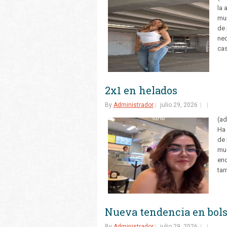
la 
mun
de 
nec
cas
2x1 en helados
By
Administrador
julio 29, 2026
(ad
Ha 
de 
muc
enc
tam
Nueva tendencia en bol
By
Administrador
julio 29, 2026