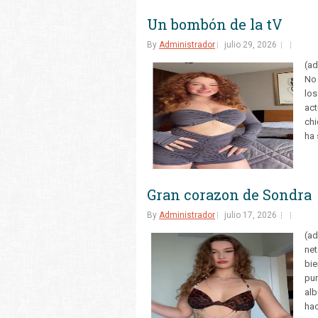
Un bombón de la tV
By
Administrador
julio 29, 2026
(ad
No 
los
act
chi
ha 
Gran corazon de Sondra
By
Administrador
julio 17, 2026
(ad
net
bie
pur
alb
hac