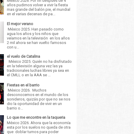
México 2026. Por fin después de 4
años pudimos volver a vivir la fiesta
mas grande del balón pie, el mundial
en el varias decenas de pa...
El mejor verano
México 2025. Han pasado como
agua los años y los niños que
veíamos en la televisión en los años
2 mil ahora se han vuelto famosos
con u...
el vuelo de Catalina
México 2025. Quién no ha disfrutado
en la televisión alguna vez las ya
tradicionales luchas libres ya sea en
el CMLL o en la AAA se ...
Fiestas en el barrio
México 2026. Muchos
desconocemos en el mundo de los
sonideros, quizás por que no se nos
dio la oportunidad de vivir en un
barrio o...
Lo que me encontre en la taqueria
México 2026. Ahora que la economía
esta por los suelos no queda de otra
que doblar turnos para poder