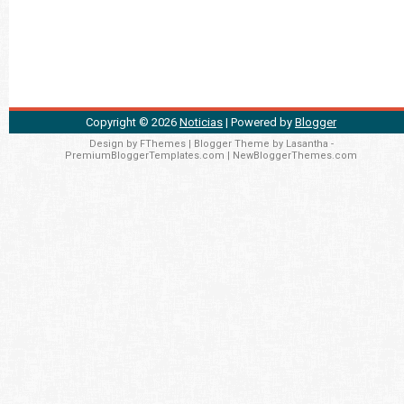
Copyright ©
2026
Noticias
| Powered by
Blogger
Design by
FThemes
| Blogger Theme by
Lasantha
-
PremiumBloggerTemplates.com
|
NewBloggerThemes.com