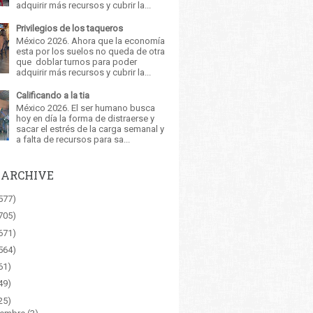
adquirir más recursos y cubrir la...
Privilegios de los taqueros
México 2026. Ahora que la economía
esta por los suelos no queda de otra
que doblar turnos para poder
adquirir más recursos y cubrir la...
Calificando a la tia
México 2026. El ser humano busca
hoy en día la forma de distraerse y
sacar el estrés de la carga semanal y
a falta de recursos para sa...
 ARCHIVE
577)
705)
671)
564)
61)
49)
25)