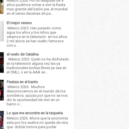
México 2026. Por fin después de 4
años pudimos volver a vivir la fiesta
mas grande del balón pie, el mundial
en el varias decenas de pa...
El mejor verano
México 2025. Han pasado como
agua los años y los niños que
veíamos en la televisión en los años
2 mil ahora se han vuelto famosos
con u...
el vuelo de Catalina
México 2025. Quién no ha disfrutado
en la televisión alguna vez las ya
tradicionales luchas libres ya sea en
el CMLL o en la AAA se ...
Fiestas en el barrio
México 2026. Muchos
desconocemos en el mundo de los
sonideros, quizás por que no se nos
dio la oportunidad de vivir en un
barrio o...
Lo que me encontre en la taqueria
México 2026. Ahora que la economía
esta por los suelos no queda de otra
que doblar turnos para poder