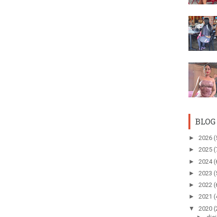
BLOG
►
2026
(
►
2025
(
►
2024
(
►
2023
(
►
2022
(
►
2021
(
▼
2020
(