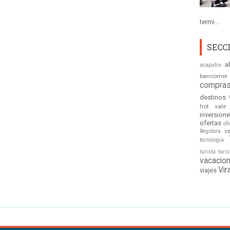
termi...
SECC
a
acapulco
bancomer
compras
destinos
hot sale
inversion
ofertas
ofi
s
Regidora
tecnologia
turista
turi
vacacio
Vir
viajes