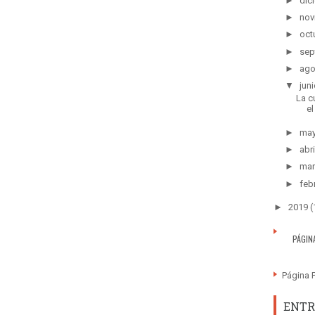
►
dic
►
nov
►
oct
►
sep
►
ago
▼
juni
La c
el 
►
ma
►
abri
►
mar
►
feb
►
2019
(
PÁGIN
Página P
ENTR