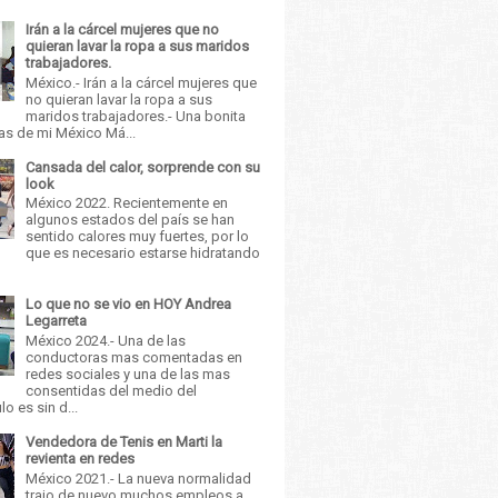
Irán a la cárcel mujeres que no
quieran lavar la ropa a sus maridos
trabajadores.
México.- Irán a la cárcel mujeres que
no quieran lavar la ropa a sus
maridos trabajadores.- Una bonita
as de mi México Má...
Cansada del calor, sorprende con su
look
México 2022. Recientemente en
algunos estados del país se han
sentido calores muy fuertes, por lo
que es necesario estarse hidratando
Lo que no se vio en HOY Andrea
Legarreta
México 2024.- Una de las
conductoras mas comentadas en
redes sociales y una de las mas
consentidas del medio del
o es sin d...
Vendedora de Tenis en Marti la
revienta en redes
México 2021.- La nueva normalidad
trajo de nuevo muchos empleos a