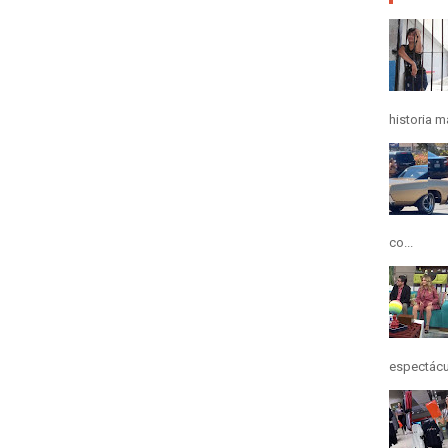
historia m
co...
espectácul