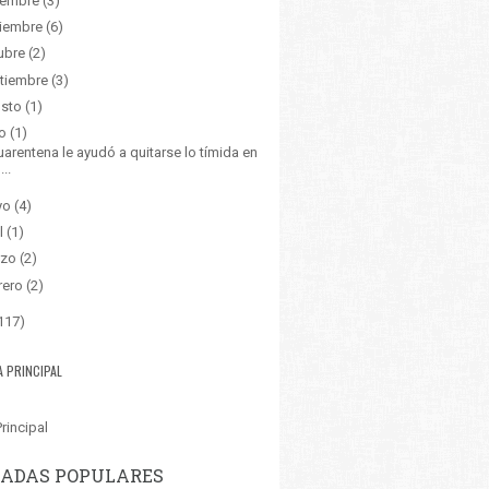
iembre
(3)
iembre
(6)
ubre
(2)
tiembre
(3)
sto
(1)
o
(1)
uarentena le ayudó a quitarse lo tímida en
...
yo
(4)
l
(1)
zo
(2)
rero
(2)
117)
A PRINCIPAL
rincipal
ADAS POPULARES