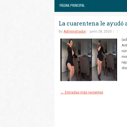
PÁGINA PRINCIPAL
La cuarentena le ayudó a 
By
Administrador
junio 28, 2020
(ad
Ant
núm
mie
rep
dis
← Entradas más recientes