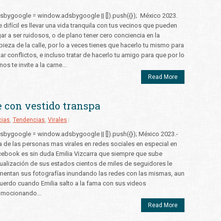
sbygoogle = window.adsbygoogle || []).push({}); México 2023.
 difícil es llevar una vida tranquila con tus vecinos que pueden
gar a ser ruidosos, o de plano tener cero conciencia en la
pieza de la calle, por lo a veces tienes que hacerlo tu mismo para
tar conflictos, e incluso tratar de hacerlo tu amigo para que por lo
os te invite a la carne...
Read More
e con vestido transpa
cias
,
Tendencias
,
Virales
sbygoogle = window.adsbygoogle || []).push({}); México 2023.-
 de las personas mas virales en redes sociales en especial en
ebook es sin duda Emilia Vizcarra que siempre que sube
ualización de sus estados cientos de miles de seguidores le
entan sus fotografías inundando las redes con las mismas, aun
uerdo cuando Emilia salto a la fama con sus videos
omocionando...
Read More