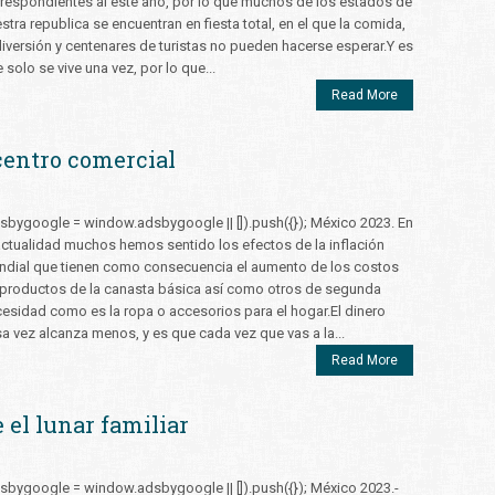
respondientes al este año, por lo que muchos de los estados de
stra republica se encuentran en fiesta total, en el que la comida,
diversión y centenares de turistas no pueden hacerse esperar.Y es
 solo se vive una vez, por lo que...
Read More
centro comercial
sbygoogle = window.adsbygoogle || []).push({}); México 2023. En
actualidad muchos hemos sentido los efectos de la inflación
dial que tienen como consecuencia el aumento de los costos
productos de la canasta básica así como otros de segunda
esidad como es la ropa o accesorios para el hogar.El dinero
a vez alcanza menos, y es que cada vez que vas a la...
Read More
 el lunar familiar
sbygoogle = window.adsbygoogle || []).push({}); México 2023.-