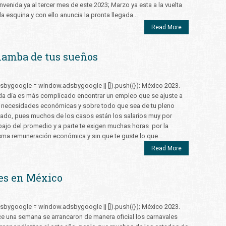
nvenida ya al tercer mes de este 2023; Marzo ya esta a la vuelta
la esquina y con ello anuncia la pronta llegada...
Read More
hamba de tus sueños
sbygoogle = window.adsbygoogle || []).push({}); México 2023.
a día es más complicado encontrar un empleo que se ajuste a
 necesidades económicas y sobre todo que sea de tu pleno
ado, pues muchos de los casos están los salarios muy por
ajo del promedio y a parte te exigen muchas horas por la
ma remuneración económica y sin que te guste lo que...
Read More
les en México
sbygoogle = window.adsbygoogle || []).push({}); México 2023.
e una semana se arrancaron de manera oficial los carnavales