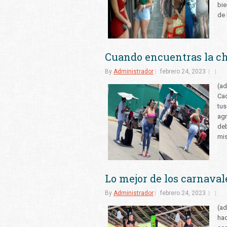
bie
de 
Cuando encuentras la c
By
Administrador
febrero 24, 2023
(ad
Cad
tus
agr
deb
mis
Lo mejor de los carnava
By
Administrador
febrero 24, 2023
(ad
hac