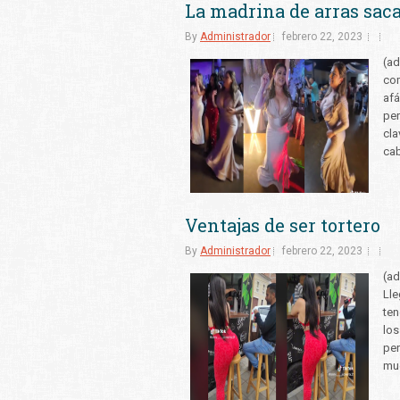
La madrina de arras sac
By
Administrador
febrero 22, 2023
(ad
com
afá
per
cla
cab
Ventajas de ser tortero
By
Administrador
febrero 22, 2023
(ad
Lle
ten
los
per
muc