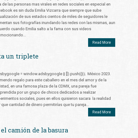
 de las personas mas virales en redes sociales en especial en
ebook es sin duda Emilia Vizcarra que siempre que sube
ualización de sus estados cientos de miles de seguidores le
entan sus fotografías inundando las redes con las mismas, aun
uerdo cuando Emilia salto a la fama con sus videos
omocionando...
Read More
a un triplete
sbygoogle = window.adsbygoogle || []).push({}); México 2023.
mendo regalo para este caballero en el mes del amor y de la
stad, en una famosa plaza de la CDMX, una pareja fue
prendida por un grupo de chicos dedicados a realizar
erimentos sociales, pues en ellos quisieron sacara la realidad
 que cantidad de dinero permitirías que tu pareja...
Read More
 el camión de la basura