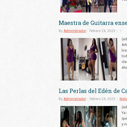
Maestra de Guitarra ens
By
Administrador
febrero 24, 2023
(ad
Art
los
tod
cla
alu
Las Perlas del Edén de C
By
Administrador
febrero 24, 2023
Noti
(ad
Ya 
que
y n