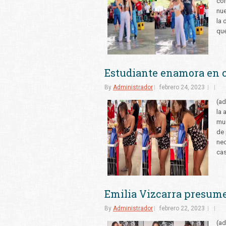
cor
nue
la 
que
Estudiante enamora en 
By
Administrador
febrero 24, 2023
(ad
la 
mun
de 
nec
cas
Emilia Vizcarra presume
By
Administrador
febrero 22, 2023
(ad