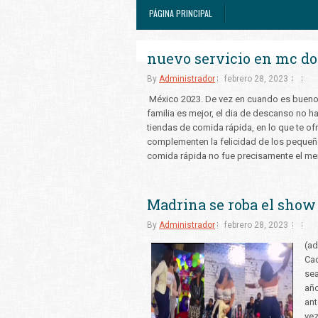
PÁGINA PRINCIPAL
nuevo servicio en mc do
By
Administrador
febrero 28, 2023
México 2023. De vez en cuando es bueno da
familia es mejor, el dia de descanso no h
tiendas de comida rápida, en lo que te o
complementen la felicidad de los pequeño
comida rápida no fue precisamente el men
Madrina se roba el show 
By
Administrador
febrero 28, 2023
(ad
Cad
sea
año
ant
vez