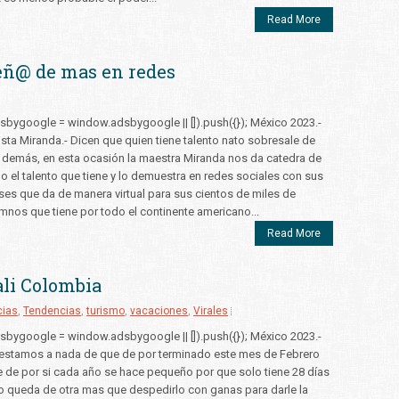
Read More
eñ@ de mas en redes
sbygoogle = window.adsbygoogle || []).push({}); México 2023.-
ista Miranda.- Dicen que quien tiene talento nato sobresale de
 demás, en esta ocasión la maestra Miranda nos da catedra de
o el talento que tiene y lo demuestra en redes sociales con sus
ses que da de manera virtual para sus cientos de miles de
mnos que tiene por todo el continente americano...
Read More
ali Colombia
cias
,
Tendencias
,
turismo
,
vacaciones
,
Virales
sbygoogle = window.adsbygoogle || []).push({}); México 2023.-
estamos a nada de que de por terminado este mes de Febrero
 de por si cada año se hace pequeño por que solo tiene 28 días
o queda de otra mas que despedirlo con ganas para darle la