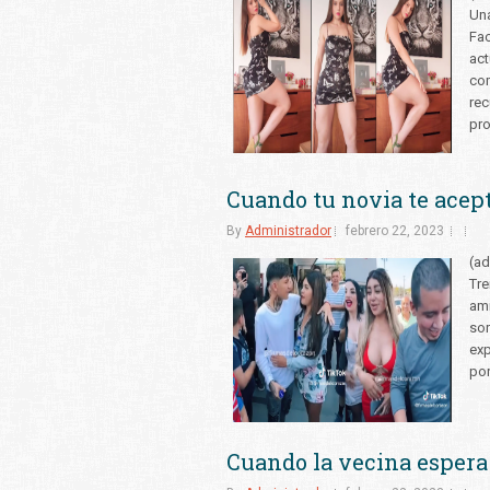
Una
Fac
act
com
rec
pr
Cuando tu novia te acept
By
Administrador
febrero 22, 2023
(ad
Tre
ami
sor
exp
por
Cuando la vecina espera