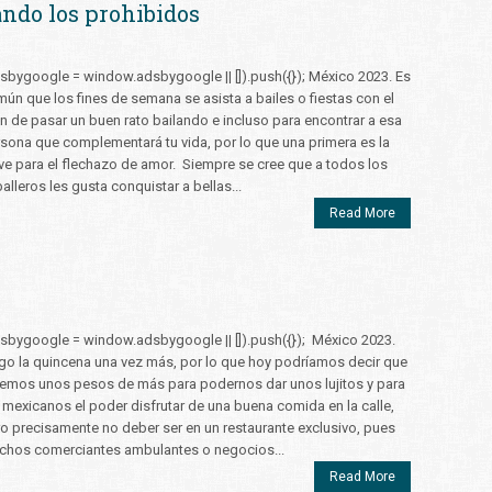
ando los prohibidos
sbygoogle = window.adsbygoogle || []).push({}); México 2023. Es
ún que los fines de semana se asista a bailes o fiestas con el
n de pasar un buen rato bailando e incluso para encontrar a esa
sona que complementará tu vida, por lo que una primera es la
ve para el flechazo de amor. Siempre se cree que a todos los
alleros les gusta conquistar a bellas...
Read More
sbygoogle = window.adsbygoogle || []).push({}); México 2023.
go la quincena una vez más, por lo que hoy podríamos decir que
emos unos pesos de más para podernos dar unos lujitos y para
 mexicanos el poder disfrutar de una buena comida en la calle,
o precisamente no deber ser en un restaurante exclusivo, pues
hos comerciantes ambulantes o negocios...
Read More