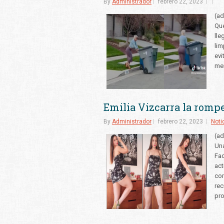
By
Administrador
febrero 22, 2023
(ad
Que
lle
lim
evi
men
Emilia Vizcarra la romp
By
Administrador
febrero 22, 2023
Noti
(ad
Una
Fac
act
com
rec
pr