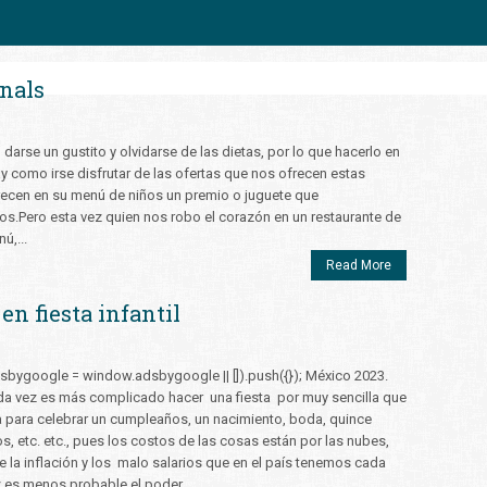
nals
rse un gustito y olvidarse de las dietas, por lo que hacerlo en
ay como irse disfrutar de las ofertas que nos ofrecen estas
frecen en su menú de niños un premio o juguete que
s.Pero esta vez quien nos robo el corazón en un restaurante de
ú,...
Read More
en fiesta infantil
sbygoogle = window.adsbygoogle || []).push({}); México 2023.
a vez es más complicado hacer una fiesta por muy sencilla que
 para celebrar un cumpleaños, un nacimiento, boda, quince
s, etc. etc., pues los costos de las cosas están por las nubes,
e la inflación y los malo salarios que en el país tenemos cada
 es menos probable el poder...