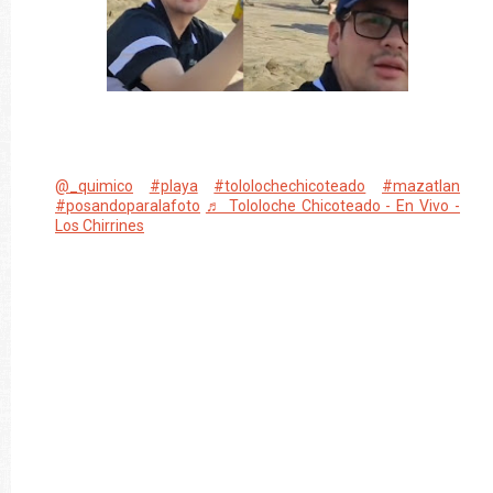
@_quimico
#playa
#tololochechicoteado
#mazatlan
#posandoparalafoto
♬ Tololoche Chicoteado - En Vivo -
Los Chirrines