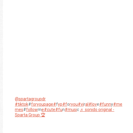
@spartagroupdr
#tiktok
#
foryoupage#
f
yp#f
o
ryou#vi
r
al#lov
e
#funn
y
#me
mes
#
follow
m
e#cute#fu
n
#musi
c
♬ sonido original -
Sparta Group 🏆