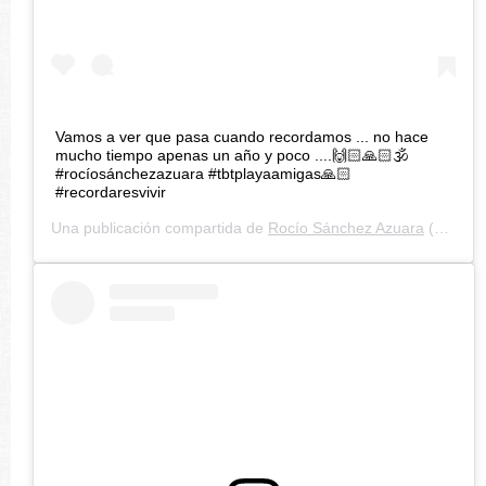
Vamos a ver que pasa cuando recordamos ... no hace
mucho tiempo apenas un año y poco ....🙌🏻🙏🏻🕉
#rocíosánchezazuara #tbtplayaamigas🙏🏻
#recordaresvivir
Una publicación compartida de
Rocío Sánchez Azuara
(@rocio_sazuara) el