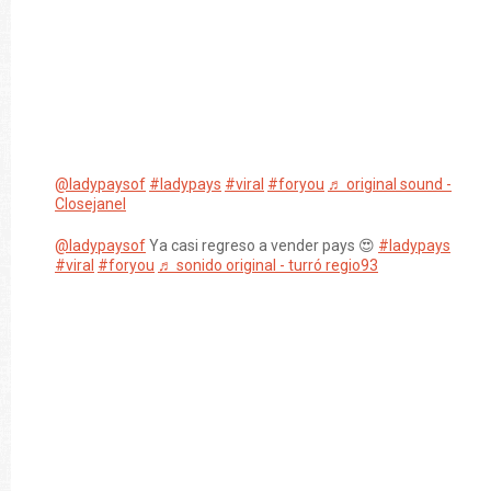
@ladypaysof
#ladypays
#viral
#foryou
♬ original sound -
Closejanel
@ladypaysof
Ya casi regreso a vender pays 😍
#ladypays
#viral
#foryou
♬ sonido original - turró regio93