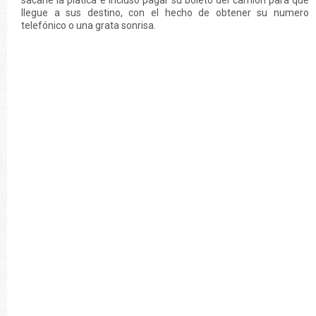
sacarle la platica e incluso pagar su boleto del camión para que
llegue a sus destino, con el hecho de obtener su numero
telefónico o una grata sonrisa.