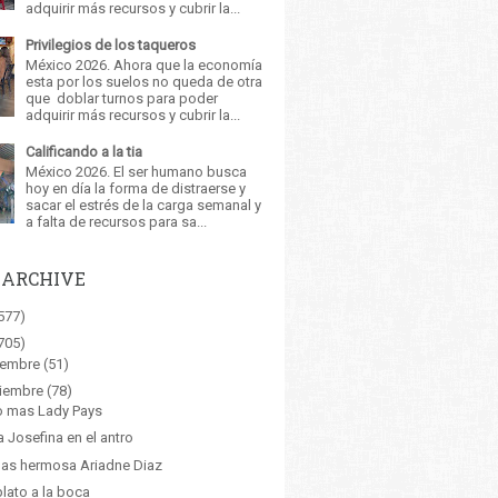
adquirir más recursos y cubrir la...
Privilegios de los taqueros
México 2026. Ahora que la economía
esta por los suelos no queda de otra
que doblar turnos para poder
adquirir más recursos y cubrir la...
Calificando a la tia
México 2026. El ser humano busca
hoy en día la forma de distraerse y
sacar el estrés de la carga semanal y
a falta de recursos para sa...
 ARCHIVE
577)
705)
iembre
(51)
iembre
(78)
o mas Lady Pays
ia Josefina en el antro
as hermosa Ariadne Diaz
plato a la boca