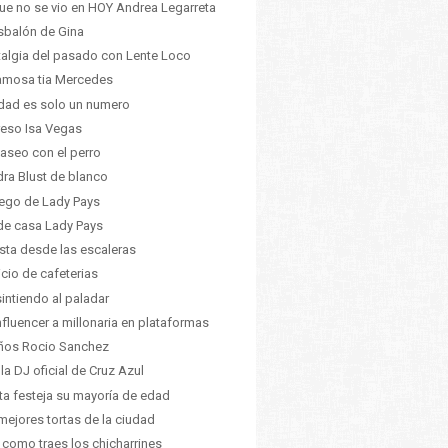
ue no se vio en HOY Andrea Legarreta
esbalón de Gina
algia del pasado con Lente Loco
amosa tia Mercedes
dad es solo un numero
eso Isa Vegas
aseo con el perro
ra Blust de blanco
uego de Lady Pays
e casa Lady Pays
ista desde las escaleras
icio de cafeterias
intiendo al paladar
nfluencer a millonaria en plataformas
ños Rocio Sanchez
 la DJ oficial de Cruz Azul
ta festeja su mayoría de edad
mejores tortas de la ciudad
 como traes los chicharrines