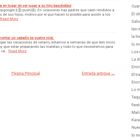
 en lugar de ver jugar a su hijo bascketbol
Cuan
google || []).push({}); En ocasiones hay padres que caen rendidos a
El c
 de sus hijos; motivo por el que hacen lo posible para asistir a los
Read More
Salv
las 
la hi
montar un caballo se vuelve viral.
legar las vacaciones de verano, estamos a semanas de que den inicio
lo m
ay que estar preparando las maletas y todo lo que necesitemos para
e va…
Read More
Los 
La d
Enor
Página Principal
Entrada antigua →
El t
Enor
Lo m
Taqu
fies
Marí
Kara
Nuev
lo m