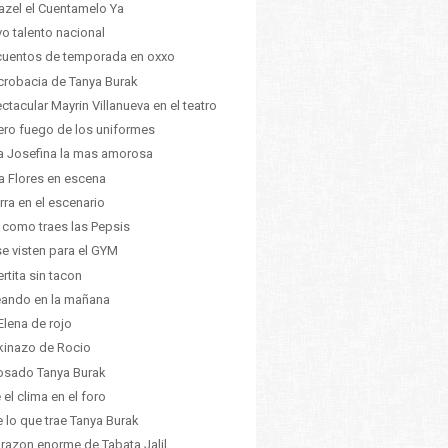
azel el Cuentamelo Ya
o talento nacional
uentos de temporada en oxxo
crobacia de Tanya Burak
ctacular Mayrin Villanueva en el teatro
ero fuego de los uniformes
ia Josefina la mas amorosa
a Flores en escena
rra en el escenario
 como traes las Pepsis
se visten para el GYM
rtita sin tacon
ando en la mañana
Elena de rojo
ikinazo de Rocio
osado Tanya Burak
 el clima en el foro
 lo que trae Tanya Burak
orazon enorme de Tabata Jalil