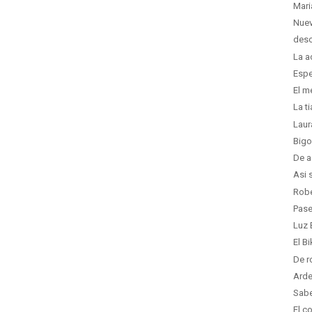
Mari
Nuev
desc
La a
Espe
El m
La t
Laur
Bigo
De a
Asi 
Robe
Pase
Luz 
El B
De r
Arde
Sabe
El c