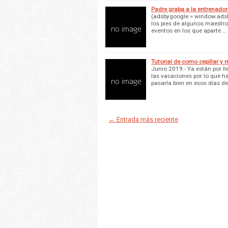
Padre graba a la entrenadora
(adsbygoogle = window.adsby
los pies de algunos maestros
eventos en los que aparte …
Tutorial de como cepillar y 
Junio 2019.- Ya están por l
las vacaciones por lo que h
pasarla bien en esos días d
← Entrada más reciente