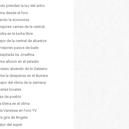
do prenden la luz del antro
lima desde el foro
ando la economia
mejores carnes de la central
edra en la lucha libre
ejor de la central de abastos
mejores pasos de baile
espitada tia Josefina
me aficion en el estadio
ravieso atuendo de la Galeano
me la despensa en el Aurrera
ejor del clima de la semana
erías locales
tas de pueblo
a Elena en el clima
la Vanessa en Foro TV
a gira de Angela
ejor del super