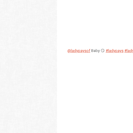
@ladypaysof
Baby 😏
#ladypays
#lad