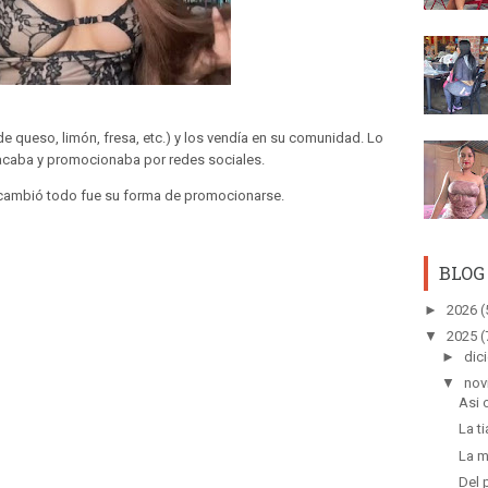
 queso, limón, fresa, etc.) y los vendía en su comunidad. Lo
acaba y promocionaba por redes sociales.
 cambió todo fue su forma de promocionarse.
BLOG
►
2026
(
▼
2025
(
►
dic
▼
nov
Asi 
La t
La m
Del 