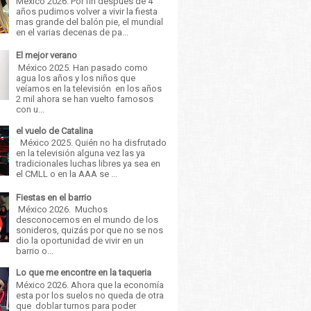
México 2026. Por fin después de 4
años pudimos volver a vivir la fiesta
mas grande del balón pie, el mundial
en el varias decenas de pa...
El mejor verano
México 2025. Han pasado como
agua los años y los niños que
veíamos en la televisión en los años
2 mil ahora se han vuelto famosos
con u...
el vuelo de Catalina
México 2025. Quién no ha disfrutado
en la televisión alguna vez las ya
tradicionales luchas libres ya sea en
el CMLL o en la AAA se ...
Fiestas en el barrio
México 2026. Muchos
desconocemos en el mundo de los
sonideros, quizás por que no se nos
dio la oportunidad de vivir en un
barrio o...
Lo que me encontre en la taqueria
México 2026. Ahora que la economía
esta por los suelos no queda de otra
que doblar turnos para poder