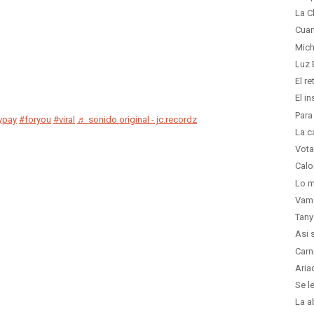
La C
Cuan
Mich
Luz 
El r
El i
Para
ypay
#foryou
#viral
♬ sonido original - jc.recordz
La c
Vota
Calo
Lo m
Vam
Tany
Asi 
Carn
Aria
Se l
La a