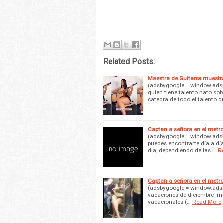
Related Posts:
Maestra de Guitarra muestr
(adsbygoogle = window.adsbyg
quien tiene talento nato so
catedra de todo el talento q
Captan a señora en el met
(adsbygoogle = window.adsby
puedes encontrarte día a día
dia, dependiendo de las …
R
Captan a señora en el met
(adsbygoogle = window.adsbyg
vacaciones de diciembre me
vacacionales (…
Read More