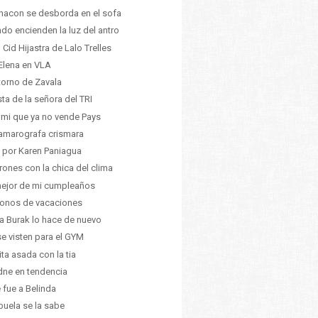
hacon se desborda en el sofa
do encienden la luz del antro
 Cid Hijastra de Lalo Trelles
Elena en VLA
etorno de Zavala
nsta de la señora del TRI
 mi que ya no vende Pays
amarografa crismara
 por Karen Paniagua
rones con la chica del clima
ejor de mi cumpleaños
onos de vacaciones
a Burak lo hace de nuevo
se visten para el GYM
ita asada con la tia
dne en tendencia
e fue a Belinda
buela se la sabe