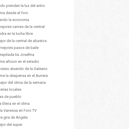
do prenden la luz del antro
lima desde el foro
ando la economia
mejores carnes de la central
edra en la lucha libre
ejor de la central de abastos
mejores pasos de baile
espitada tia Josefina
me aficion en el estadio
ravieso atuendo de la Galeano
me la despensa en el Aurrera
ejor del clima de la semana
erías locales
tas de pueblo
a Elena en el clima
la Vanessa en Foro TV
a gira de Angela
ejor del super