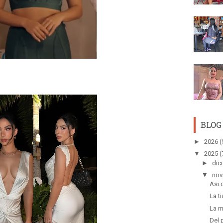
BLOG
►
2026
(
▼
2025
(
►
dic
▼
nov
Asi 
La t
La m
Del 