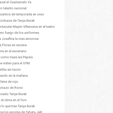
azel el Cuentamelo Ya
o talento nacional
uentos de temporada en oxxo
crobacia de Tanya Burak
ctacular Mayrin Villanueva en el teatro
ero fuego de los uniformes
ia Josefina la mas amorosa
a Flores en escena
rra en el escenario
 como traes las Pepsis
se visten para el GYM
rtita sin tacon
ando en la mañana
Elena de rojo
ikinazo de Rocio
osado Tanya Burak
 el clima en el foro
 lo que trae Tanya Burak
orazon enorme de Tabata Jalil