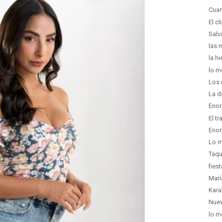
Cuan
El c
Salv
las 
la hi
lo m
Los 
La d
Enor
El t
Enor
Lo m
Taqu
fies
Marí
Kara
Nuev
lo m