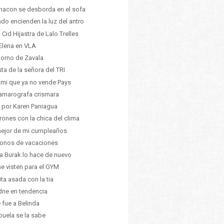
hacon se desborda en el sofa
do encienden la luz del antro
 Cid Hijastra de Lalo Trelles
Elena en VLA
etorno de Zavala
nsta de la señora del TRI
 mi que ya no vende Pays
amarografa crismara
 por Karen Paniagua
rones con la chica del clima
ejor de mi cumpleaños
onos de vacaciones
a Burak lo hace de nuevo
se visten para el GYM
ita asada con la tia
dne en tendencia
e fue a Belinda
buela se la sabe