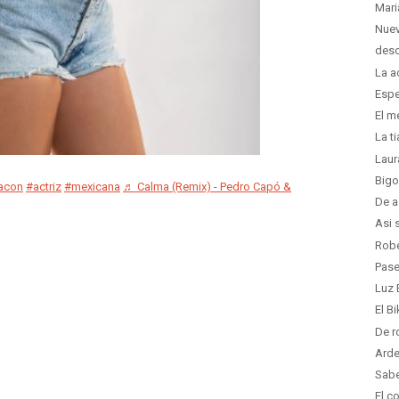
Mari
Nuev
desc
La a
Espe
El m
La t
Laur
Bigo
acon
#actriz
#mexicana
♬ Calma (Remix) - Pedro Capó &
De a
Asi 
Robe
Pase
Luz 
El B
De r
Arde
Sabe
El c