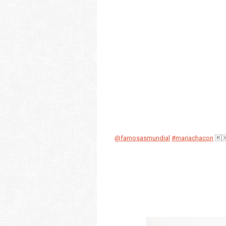
@famosasmundial
#mariachacon
🇲