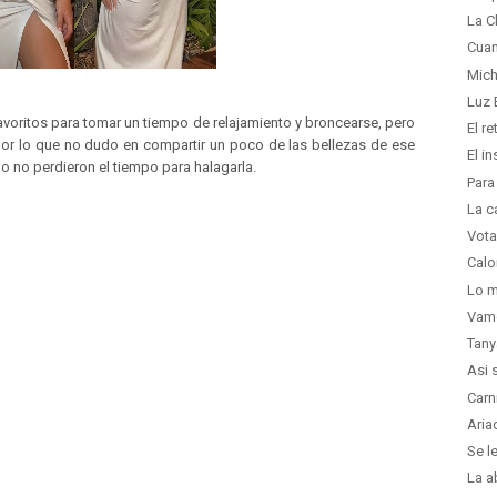
La C
Cuan
Mich
Luz 
avoritos para tomar un tiempo de relajamiento y broncearse, pero
El r
 por lo que no dudo en compartir un poco de las bellezas de ese
El i
 no perdieron el tiempo para halagarla.
Para
La c
Vota
Calo
Lo m
Vam
Tany
Asi 
Carn
Aria
Se l
La a