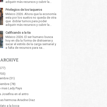
adquirir más recursos y cubrir la...
Privilegios de los taqueros
México 2026. Ahora que la economía
esta por los suelos no queda de otra
que doblar turnos para poder
adquirir más recursos y cubrir la...
Calificando a la tia
México 2026. El ser humano busca
hoy en día la forma de distraerse y
sacar el estrés de la carga semanal y
a falta de recursos para sa...
 ARCHIVE
577)
705)
iembre
(51)
iembre
(78)
o mas Lady Pays
ia Josefina en el antro
as hermosa Ariadne Diaz
plato a la boca