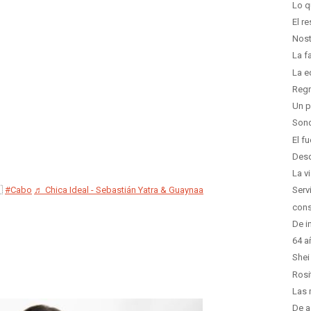
Lo q
El r
Nost
La f
La e
Regr
Un p
Sond
El f
Desd
La v

#Cabo
♬ Chica Ideal - Sebastián Yatra & Guaynaa
Serv
cons
De i
64 a
Shei
Rosi
Las 
De a