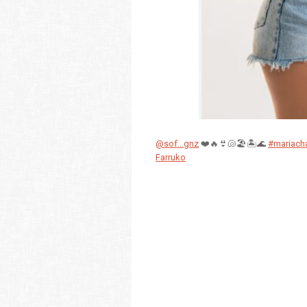
@sof...gnz
❤️🔥👙🐚🏖️🏝️🌊
#mariach
Farruko