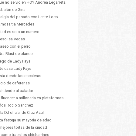
ue no se vio en HOY Andrea Legarreta
esbalón de Gina
algia del pasado con Lente Loco
amosa tia Mercedes
dad es solo un numero
eso Isa Vegas
aseo con el perro
ra Blust de blanco
uego de Lady Pays
e casa Lady Pays
ista desde las escaleras
icio de cafeterias
intiendo al paladar
nfluencer a millonaria en plataformas
ños Rocio Sanchez
 la DJ oficial de Cruz Azul
ta festeja su mayoría de edad
mejores tortas de la ciudad
 como traes los chicharrines