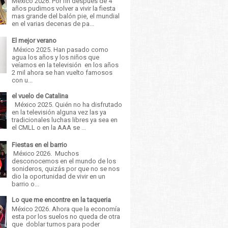
México 2026. Por fin después de 4
años pudimos volver a vivir la fiesta
mas grande del balón pie, el mundial
en el varias decenas de pa...
El mejor verano
México 2025. Han pasado como
agua los años y los niños que
veíamos en la televisión en los años
2 mil ahora se han vuelto famosos
con u...
el vuelo de Catalina
México 2025. Quién no ha disfrutado
en la televisión alguna vez las ya
tradicionales luchas libres ya sea en
el CMLL o en la AAA se ...
Fiestas en el barrio
México 2026. Muchos
desconocemos en el mundo de los
sonideros, quizás por que no se nos
dio la oportunidad de vivir en un
barrio o...
Lo que me encontre en la taqueria
México 2026. Ahora que la economía
esta por los suelos no queda de otra
que doblar turnos para poder