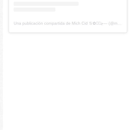
Una publicación compartida de Mich Cid ♋︎✿ڿڰۣ— (@michcid)