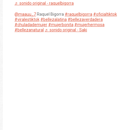
♬ sonido original - raquelbigorra
@maauu_7
Raquel Bigorra
#raquelbigorra
#oficialtiktok
#viralestiktok
#bellezalatina
#bellezaverdadera
#chuladademujer
#mujerbonita
#mujerhermosa
#bellezanatural
♬ sonido original - Saki