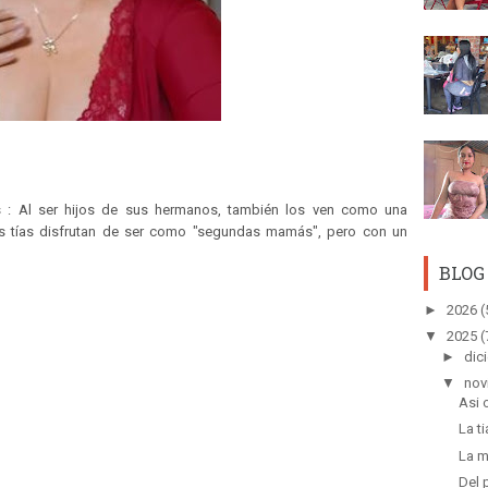
 : Al ser hijos de sus hermanos, también los ven como una
as tías disfrutan de ser como "segundas mamás", pero con un
BLOG
►
2026
(
▼
2025
(
►
dic
▼
nov
Asi 
La t
La m
Del 