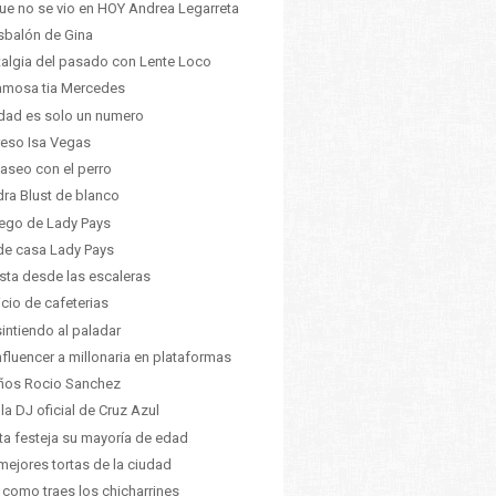
ue no se vio en HOY Andrea Legarreta
esbalón de Gina
algia del pasado con Lente Loco
amosa tia Mercedes
dad es solo un numero
eso Isa Vegas
aseo con el perro
ra Blust de blanco
uego de Lady Pays
e casa Lady Pays
ista desde las escaleras
icio de cafeterias
intiendo al paladar
nfluencer a millonaria en plataformas
ños Rocio Sanchez
 la DJ oficial de Cruz Azul
ta festeja su mayoría de edad
mejores tortas de la ciudad
 como traes los chicharrines