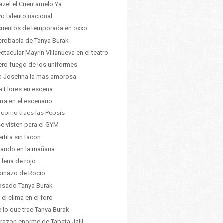
azel el Cuentamelo Ya
o talento nacional
uentos de temporada en oxxo
crobacia de Tanya Burak
ctacular Mayrin Villanueva en el teatro
ero fuego de los uniformes
ia Josefina la mas amorosa
a Flores en escena
rra en el escenario
 como traes las Pepsis
se visten para el GYM
rtita sin tacon
ando en la mañana
Elena de rojo
ikinazo de Rocio
osado Tanya Burak
 el clima en el foro
 lo que trae Tanya Burak
orazon enorme de Tabata Jalil