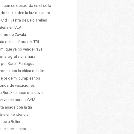
hacon se desborda en el sofa
do encienden la luz del antro
 Cid Hijastra de Lalo Trelles
Elena en VLA
etorno de Zavala
nsta de la señora del TRI
 mi que ya no vende Pays
amarografa crismara
 por Karen Paniagua
rones con la chica del clima
ejor de mi cumpleaños
onos de vacaciones
a Burak lo hace de nuevo
se visten para el GYM
ita asada con la tia
dne en tendencia
e fue a Belinda
buela se la sabe