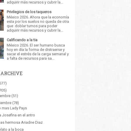
adquirir más recursos y cubrir la...
Privilegios de los taqueros
México 2026. Ahora que la economía
esta por los suelos no queda de otra
que doblar turnos para poder
adquirir más recursos y cubrir la...
Calificando a la tia
México 2026. El ser humano busca
hoy en día la forma de distraerse y
sacar el estrés de la carga semanal y
a falta de recursos para sa...
 ARCHIVE
577)
705)
iembre
(51)
iembre
(78)
o mas Lady Pays
ia Josefina en el antro
as hermosa Ariadne Diaz
plato a la boca