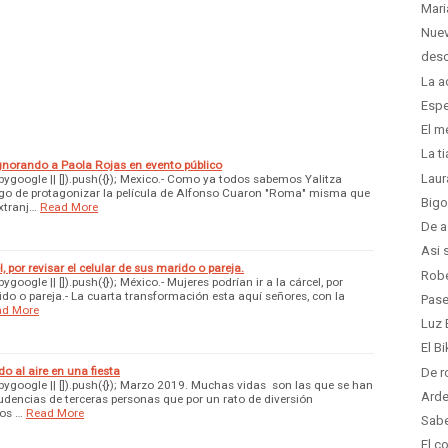
Mari
Nuev
desc
La a
Espe
El m
La t
ignorando a Paola Rojas en evento público
Laur
google || []).push({}); Mexico.- Como ya todos sabemos Yalitza
uego de protagonizar la película de Alfonso Cuaron "Roma" misma que
Bigo
xtranj…
Read More
De a
Asi 
l, por revisar el celular de sus marido o pareja.
Robe
ogle || []).push({}); México.- Mujeres podrían ir a la cárcel, por
rido o pareja.- La cuarta transformación esta aquí señores, con la
Pase
ad More
Luz 
El B
o al aire en una fiesta
De r
google || []).push({}); Marzo 2019. Muchas vidas son las que se han
Arde
udencias de terceras personas que por un rato de diversión
os …
Read More
Sabe
El c