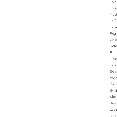
Lo q
El r
Nost
La f
La e
Regr
Un p
Sond
El f
Desd
La v
Serv
cons
De i
64 a
Shei
Rosi
Las 
De a