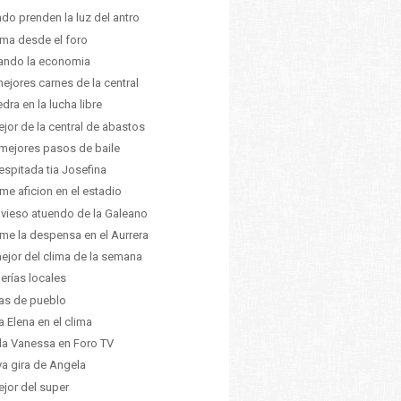
do prenden la luz del antro
lima desde el foro
ando la economia
mejores carnes de la central
edra en la lucha libre
ejor de la central de abastos
mejores pasos de baile
espitada tia Josefina
me aficion en el estadio
ravieso atuendo de la Galeano
me la despensa en el Aurrera
ejor del clima de la semana
erías locales
tas de pueblo
a Elena en el clima
la Vanessa en Foro TV
a gira de Angela
ejor del super