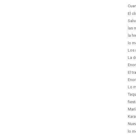
Cuan
El c
Salv
las 
la hi
lo m
Los 
La d
Enor
El t
Enor
Lo m
Taqu
fies
Marí
Kara
Nuev
lo m