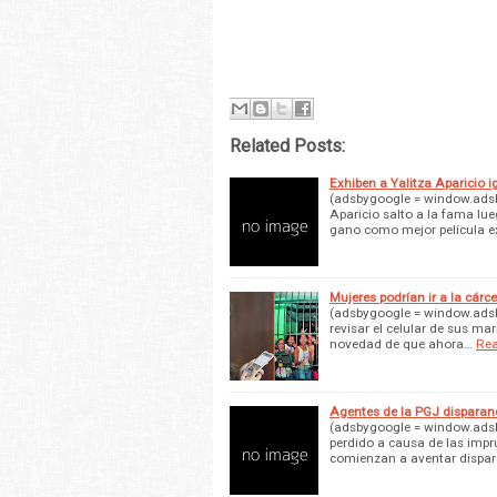
Related Posts:
Exhiben a Yalitza Aparicio 
(adsbygoogle = window.adsby
Aparicio salto a la fama l
gano como mejor película e
Mujeres podrían ir a la cárce
(adsbygoogle = window.adsbygo
revisar el celular de sus ma
novedad de que ahora…
Re
Agentes de la PGJ disparand
(adsbygoogle = window.adsby
perdido a causa de las impr
comienzan a aventar dispar