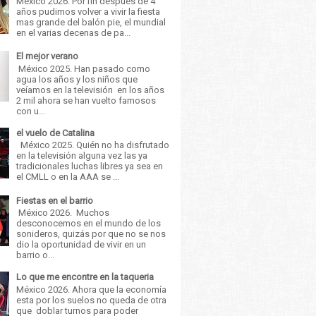
México 2026. Por fin después de 4
años pudimos volver a vivir la fiesta
mas grande del balón pie, el mundial
en el varias decenas de pa...
El mejor verano
México 2025. Han pasado como
agua los años y los niños que
veíamos en la televisión en los años
2 mil ahora se han vuelto famosos
con u...
el vuelo de Catalina
México 2025. Quién no ha disfrutado
en la televisión alguna vez las ya
tradicionales luchas libres ya sea en
el CMLL o en la AAA se ...
Fiestas en el barrio
México 2026. Muchos
desconocemos en el mundo de los
sonideros, quizás por que no se nos
dio la oportunidad de vivir en un
barrio o...
Lo que me encontre en la taqueria
México 2026. Ahora que la economía
esta por los suelos no queda de otra
que doblar turnos para poder