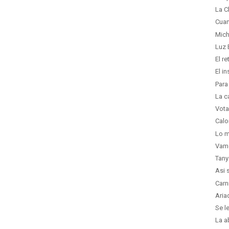
La C
Cuan
Mich
Luz 
El r
El i
Para
La c
Vota
Calo
Lo m
Vam
Tany
Asi 
Carn
Aria
Se l
La a