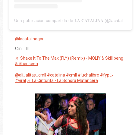
Una publicación compartida de 𝐋𝐀 𝐂𝐀𝐓𝐀𝐋𝐈𝐍𝐀 (@lacatalinagar)
@lacatalinagar
Cmll 🙂‍↔️
♬ Shake It To The Max (FLY) (Remix) - MOLIY & Skillibeng
& Shenseea
@ali_alitas_cmll
#catalina
#cmll
#luchalibre
#fypシ゚
#viral
♬ La Cinturita - La Sonora Matancera