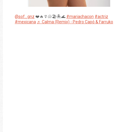
@sof...gnz
❤️🔥👙🐚🏖️🏝️🌊
#mariachacon
#actriz
#mexicana
♬ Calma (Remix) - Pedro Capó & Farruko