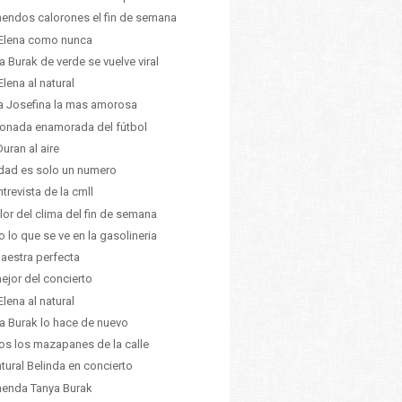
endos calorones el fin de semana
Elena como nunca
a Burak de verde se vuelve viral
Elena al natural
ia Josefina la mas amorosa
ionada enamorada del fútbol
Duran al aire
dad es solo un numero
ntrevista de la cmll
alor del clima del fin de semana
o lo que se ve en la gasolineria
aestra perfecta
ejor del concierto
Elena al natural
a Burak lo hace de nuevo
os los mazapanes de la calle
atural Belinda en concierto
enda Tanya Burak