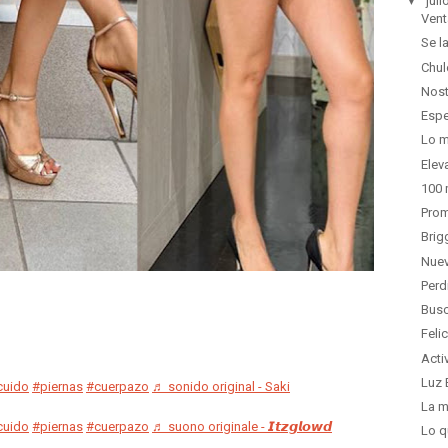
▼
juli
Vent
Se l
Chul
Nost
Espe
Lo m
Elev
100 
Prom
Brig
Nuev
Perd
Busc
Feli
Acti
Luz 
cuido
#piernas
#cuerpazo
♬ sonido original - Saki
La m
cuido
#piernas
#cuerpazo
♬ suono originale - 𝙄𝙩𝙯𝙜𝙡𝙤𝙬𝙙
Lo q