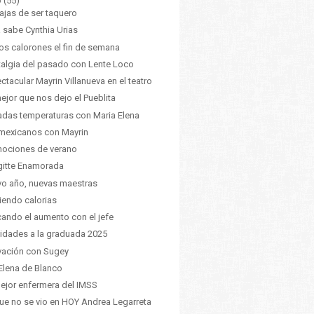
o
(55)
ajas de ser taquero
a sabe Cynthia Urias
os calorones el fin de semana
algia del pasado con Lente Loco
ctacular Mayrin Villanueva en el teatro
ejor que nos dejo el Pueblita
adas temperaturas con Maria Elena
mexicanos con Mayrin
ociones de verano
gitte Enamorada
o año, nuevas maestras
iendo calorias
ando el aumento con el jefe
cidades a la graduada 2025
vación con Sugey
Elena de Blanco
ejor enfermera del IMSS
ue no se vio en HOY Andrea Legarreta