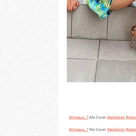
@maauu_7
Ale Duran
#aleduran
#des
@maauu_7
Ale Duran
#aleduran
#des