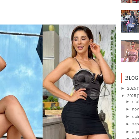
BLOG
►
2026
(
▼
2025
(
►
dic
►
nov
►
oct
►
sep
►
ago