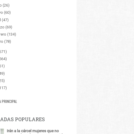
o
(26)
yo
(60)
l
(47)
zo
(69)
rero
(134)
ro
(78)
671)
564)
61)
49)
25)
117)
A PRINCIPAL
ADAS POPULARES
Irán a la cárcel mujeres que no