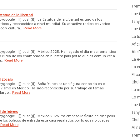
Trem
Luz 
tatua de la libertad
oogle || []).push({}); La Estatua de la Libertad es uno de los
Tany
s y reconocidos a nivel mundial. Su atractivo radica en varios
co y cultura…
Read More
Luz 
La t
Afic
google || []).push({}); México 2025. Ha llegado el dia mas romantico
Ale 
 el dia de los enamorados en nuestro país por lo que es común ver a
La e
a…
Read More
La e
El c
l zocalo
Chul
oogle || []).push({}); Sofía Yunes es una figura conocida en el
ctivismo en México. Ha sido reconocida por su trabajo en temas
La m
 largo…
Read More
Lo m
Luz 
 de febrero
Tany
oogle || []).push({}); México 2025. Ya empezó la fiesta de cine polis
Chul
ue los boletos de entrada esta casi regalados por lo que no puedes
Read More
Al n
Trem