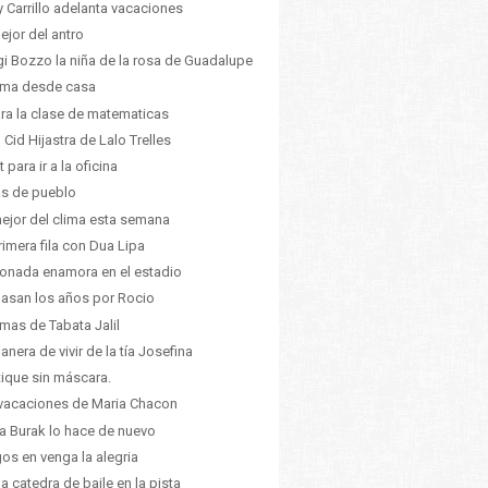
 Carrillo adelanta vacaciones
ejor del antro
gi Bozzo la niña de la rosa de Guadalupe
lima desde casa
ra la clase de matematicas
 Cid Hijastra de Lalo Trelles
t para ir a la oficina
as de pueblo
ejor del clima esta semana
rimera fila con Dua Lipa
ionada enamora en el estadio
asan los años por Rocio
mas de Tabata Jalil
anera de vivir de la tía Josefina
ique sin máscara.
vacaciones de Maria Chacon
a Burak lo hace de nuevo
os en venga la alegria
da catedra de baile en la pista