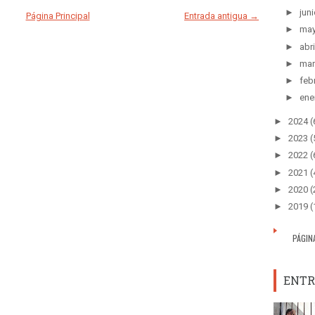
►
juni
Página Principal
Entrada antigua →
►
ma
►
abri
►
mar
►
feb
►
ene
►
2024
(
►
2023
(
►
2022
(
►
2021
(
►
2020
(
►
2019
(
PÁGIN
ENTR