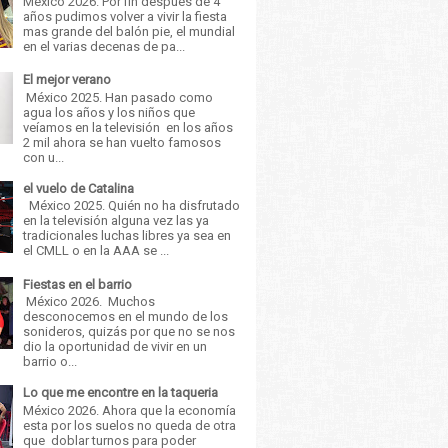
México 2026. Por fin después de 4
años pudimos volver a vivir la fiesta
mas grande del balón pie, el mundial
en el varias decenas de pa...
El mejor verano
México 2025. Han pasado como
agua los años y los niños que
veíamos en la televisión en los años
2 mil ahora se han vuelto famosos
con u...
el vuelo de Catalina
México 2025. Quién no ha disfrutado
en la televisión alguna vez las ya
tradicionales luchas libres ya sea en
el CMLL o en la AAA se ...
Fiestas en el barrio
México 2026. Muchos
desconocemos en el mundo de los
sonideros, quizás por que no se nos
dio la oportunidad de vivir en un
barrio o...
Lo que me encontre en la taqueria
México 2026. Ahora que la economía
esta por los suelos no queda de otra
que doblar turnos para poder