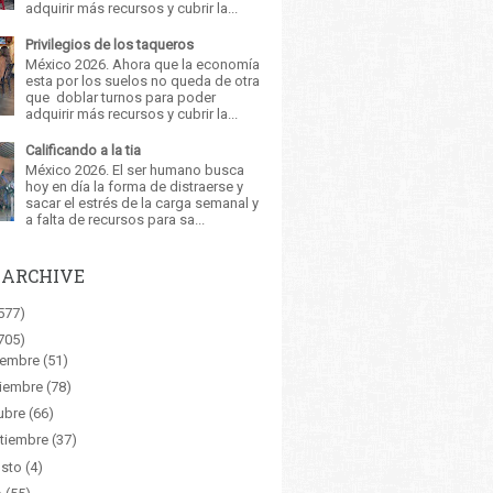
adquirir más recursos y cubrir la...
Privilegios de los taqueros
México 2026. Ahora que la economía
esta por los suelos no queda de otra
que doblar turnos para poder
adquirir más recursos y cubrir la...
Calificando a la tia
México 2026. El ser humano busca
hoy en día la forma de distraerse y
sacar el estrés de la carga semanal y
a falta de recursos para sa...
 ARCHIVE
577)
705)
iembre
(51)
iembre
(78)
ubre
(66)
tiembre
(37)
sto
(4)