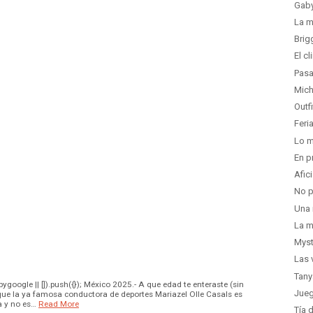
Gaby
La m
Brig
El c
Pasa
Mich
Outfi
Feri
Lo m
En p
Afic
No p
Una 
La m
Myst
Las 
Tany
oogle || []).push({}); México 2025.- A que edad te enteraste (sin
Jueg
que la ya famosa conductora de deportes Mariazel Olle Casals es
 y no es…
Read More
Tía 