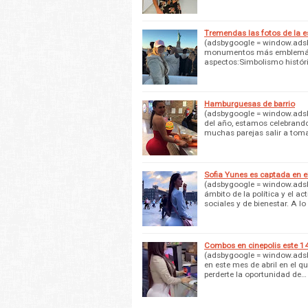
Tremendas las fotos de la es
(adsbygoogle = window.adsbyg
monumentos más emblemático
aspectos:Simbolismo históri
Hamburguesas de barrio
(adsbygoogle = window.adsby
del año, estamos celebrando
muchas parejas salir a tom
Sofia Yunes es captada en e
(adsbygoogle = window.adsbyg
ámbito de la política y el a
sociales y de bienestar. A lo
Combos en cinepolis este 14
(adsbygoogle = window.adsbyg
en este mes de abril en el q
perderte la oportunidad de…