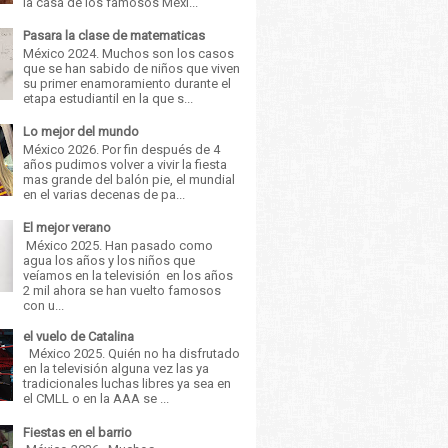
la casa de los famosos Méxi...
Pasara la clase de matematicas
México 2024. Muchos son los casos
que se han sabido de niños que viven
su primer enamoramiento durante el
etapa estudiantil en la que s...
Lo mejor del mundo
México 2026. Por fin después de 4
años pudimos volver a vivir la fiesta
mas grande del balón pie, el mundial
en el varias decenas de pa...
El mejor verano
México 2025. Han pasado como
agua los años y los niños que
veíamos en la televisión en los años
2 mil ahora se han vuelto famosos
con u...
el vuelo de Catalina
México 2025. Quién no ha disfrutado
en la televisión alguna vez las ya
tradicionales luchas libres ya sea en
el CMLL o en la AAA se ...
Fiestas en el barrio