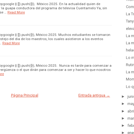
google || []).push({}); México 2025. En la actualidad quien de
Como
r la guapa conductora del programa de televisa Cuentamelo Ya, sin
se …
Read More
La T
Tany
elev
google || []).push({}); México 2025. Muchos estudiantes se tomaron
La m
estejo del dia de los maestros, los cuales asistieron a los eventos
La m
…
Read More
hela
Lo m
Ruti
google || []).push({}); México 2025. Nunca es tarde para comenzar a
la vergüenza o el que dirán para comenzar a ser y hacer lo que nosotros
La m
ore
Mome
Lo q
Página Principal
Entrada antigua →
►
juni
►
ma
►
abri
►
mar
►
feb
►
ene