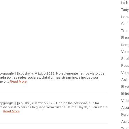
La b
Tany
Los 
Chul
Trem
El r
tiem
Vera
Subi
Reco
Vera
google || []).push({}); México 2025. Notablemente hemos visto que
zada por las redes sociales, plataformas streaming, e incluso por
Así 
ue of…
Read More
El v
El t
Vida
google || []).push({}); México 2025. Una de las personas que ha
e de nuestro país es la guapa veracruzana Salma Hayek, quien esta a
Alba
e…
Read More
Perc
Asi 
Trem