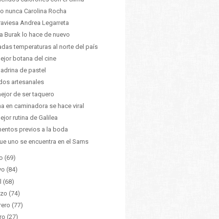
 nunca Carolina Rocha
raviesa Andrea Legarreta
a Burak lo hace de nuevo
adas temperaturas al norte del país
ejor botana del cine
adrina de pastel
dos artesanales
ejor de ser taquero
na en caminadora se hace viral
ejor rutina de Galilea
ntos previos a la boda
ue uno se encuentra en el Sams
o
(69)
yo
(84)
l
(68)
zo
(74)
rero
(77)
ro
(27)