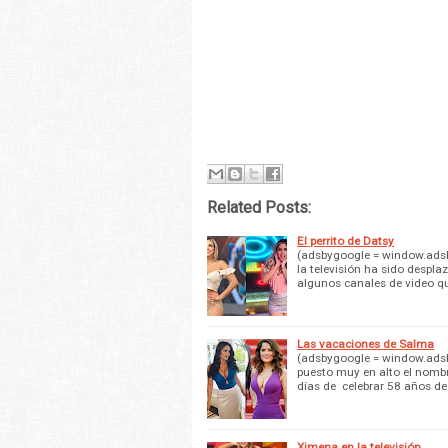
Related Posts:
El perrito de Datsy
(adsbygoogle = window.adsby
la televisión ha sido despla
algunos canales de video q
Las vacaciones de Salma
(adsbygoogle = window.adsby
puesto muy en alto el nombr
días de celebrar 58 años d
Ximena en la televisión