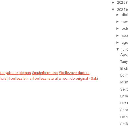
►
2025
(
▼
2024
(
►
dic
►
nov
►
oct
►
sep
►
ago
▼
juli
Apoy
Tany
El c
tanyaburakpiernas
#mujerhermosa
#bellezaverdadera
Lo m
icial
#bellezalatina
#bellezanatural
♬ sonido original - Saki
Mi m
Se r
En v
Luz 
Sabe
De n
Se l