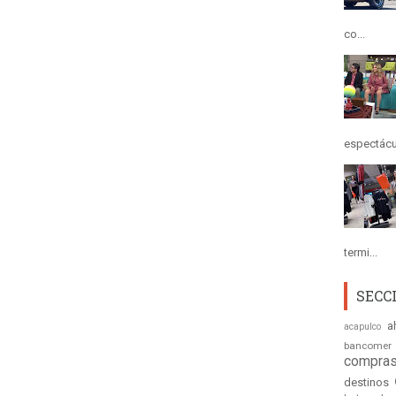
co...
espectácul
termi...
SECC
a
acapulco
bancomer
compras
destinos