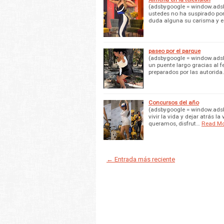
(adsbygoogle = window.adsby
ustedes no ha suspirado po
duda alguna su carisma y e
paseo por el parque
(adsbygoogle = window.adsby
un puente largo gracias al f
preparados por las autorida
Concursos del año
(adsbygoogle = window.adsby
vivir la vida y dejar atrás 
queramos, disfrut…
Read M
← Entrada más reciente