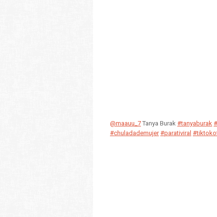
@maauu_7
Tanya Burak
#tanyaburak
#
#chuladademujer
#parativiral
#tiktokof