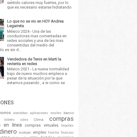
sentido calores muy fuertes, por lo
que es necesario estarse hidratando
Lo que no se vio en HOY Andrea
Legarreta
México 2024.- Una de las
conductoras mas comentadas en
redes sociales y una de las mas
consentidas del medio del
o es sin d...
Vendedora de Tenis en Marti la
revienta en redes
México 2021.- La nueva normalidad
trajo de nuevo muchos empleos a
pesar de la situación por la que
estamos pasando , a si como se
IONES
horros
banco
anecdotas
aplicaciones moviles
compras
Clima
billetes
cdmx
 en linea
compras virtuales
Deportes
dinero
empleo
ecatepec
Familia
finanzas