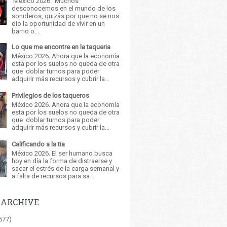
México 2026. Muchos
desconocemos en el mundo de los
sonideros, quizás por que no se nos
dio la oportunidad de vivir en un
barrio o...
Lo que me encontre en la taqueria
México 2026. Ahora que la economía
esta por los suelos no queda de otra
que doblar turnos para poder
adquirir más recursos y cubrir la...
Privilegios de los taqueros
México 2026. Ahora que la economía
esta por los suelos no queda de otra
que doblar turnos para poder
adquirir más recursos y cubrir la...
Calificando a la tia
México 2026. El ser humano busca
hoy en día la forma de distraerse y
sacar el estrés de la carga semanal y
a falta de recursos para sa...
 ARCHIVE
577)