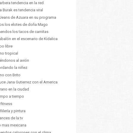
arbera tendencia en la red
a Burak es tendencia viral
Jeans de Azuara en su programa
os los elotes de doña Mago
endos los tacos de carnitas
esbalón en el escenario de Kidalica
po libre
no tropical
éndonos al avión
rdando la niñez
no con Brito
luce Jana Gutierrez con el America
erano en la ciudad
iempo a tiempo
 fitness
ñilería y pintura
ances de la tv
o mas mexicana
endos calorones con el clima