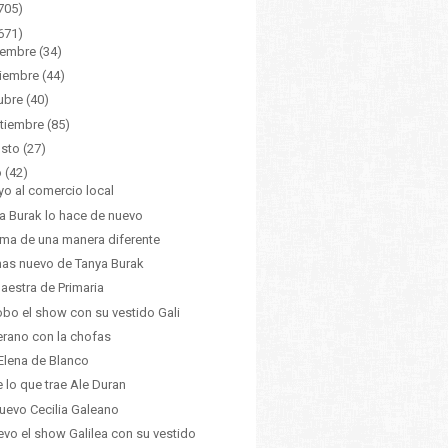
705)
671)
iembre
(34)
iembre
(44)
ubre
(40)
tiembre
(85)
sto
(27)
o
(42)
o al comercio local
a Burak lo hace de nuevo
lima de una manera diferente
as nuevo de Tanya Burak
aestra de Primaria
obo el show con su vestido Gali
erano con la chofas
Elena de Blanco
 lo que trae Ale Duran
uevo Cecilia Galeano
levo el show Galilea con su vestido