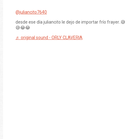
@juliancito7640
desde ese día juliancito le dejo de importar frío frayer..😅
😅😂😂
♬ original sound - ORLY CLAVERIA