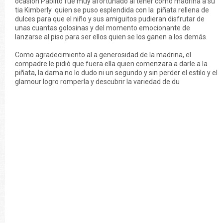
ocasión Pablito fue muy afortunado al tener como madrina a su
tia Kimberly quien se puso esplendida con la piñata rellena de
dulces para que el niño y sus amiguitos pudieran disfrutar de
unas cuantas golosinas y del momento emocionante de
lanzarse al piso para ser ellos quien se los ganen a los demás.
Como agradecimiento al a generosidad de la madrina, el
compadre le pidió que fuera ella quien comenzara a darle a la
piñata, la dama no lo dudo ni un segundo y sin perder el estilo y el
glamour logro romperla y descubrir la variedad de du