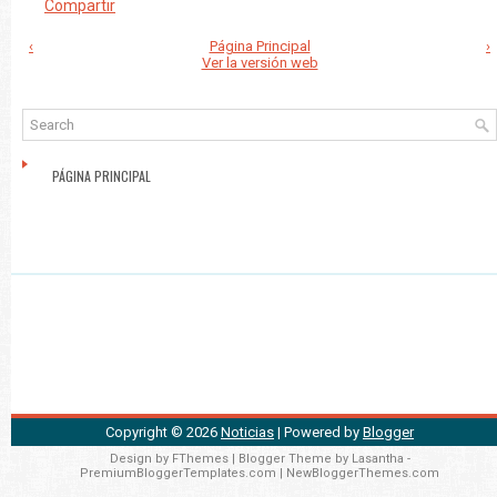
Compartir
‹
Página Principal
›
Ver la versión web
PÁGINA PRINCIPAL
Copyright ©
2026
Noticias
| Powered by
Blogger
Design by
FThemes
| Blogger Theme by
Lasantha
-
PremiumBloggerTemplates.com
|
NewBloggerThemes.com