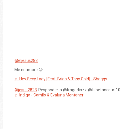
@eljesus283
Me enamore 😍
♬ Hey Sexy Lady [Feat. Brian & Tony Gold] - Shaggy
@jesus2823
Responder a @tragediazz @lisbetancourt10
♬ Índigo - Camilo & Evaluna Montaner