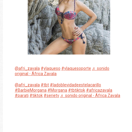
@afri_zavala
#ylaqueso
#ylaquesoporte
♬ sonido
original - África Zavala
@afri_zavala
#tbt
#ladoblevidadeestelacarillo
#BarbieMorgana
#Morgana
#tbtiktok
#africazavala
#parati
#tiktok
#serietv
♬ sonido original - África Zavala