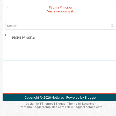
‹
Página Principal
›
Ver la versión web
PÁGINA PRINCIPAL
Copyright ©
2026
Noticias
| Powered by
Blogger
Design by
FThemes
| Blogger Theme by
Lasantha
-
PremiumBloggerTemplates.com
|
NewBloggerThemes.com