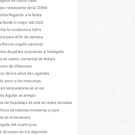
legada de Santa Claus
ejor restaurante de la CDMX
rtita llegando a la fiesta
a Burak lo mejor del 2023
ifer la conductora full tv
lima para el fin de semana
a Rincon orgullo nacional
ina de piñata sorprende al festejado
 en centro comercial de Antara
uevo de Villanueva
aso de los años de Legarreta
o amor a las mascotas
tes temperaturas en el sur
la Aguilar se arreglo
cia de Guadalara es viral en redes sociales
foros de televisa monterrey a tope
ita en el escenario
legada del cuarto piso
k de nuevo en los deportes