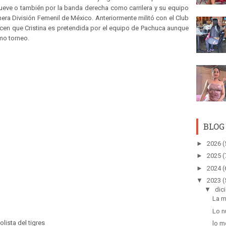
eve o también por la banda derecha como carrilera y su equipo
mera División Femenil de México. Anteriormente militó con el Club
cen que Cristina es pretendida por el equipo de Pachuca aunque
mo torneo.
BLOG
►
2026
(
►
2025
(
►
2024
(
▼
2023
(
▼
dic
La m
Lo n
olista del tigres
lo m