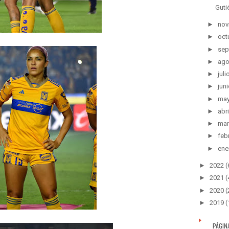
Guti
►
nov
►
oct
►
sep
►
ago
►
juli
►
juni
►
ma
►
abri
►
mar
►
feb
►
ene
►
2022
(
►
2021
(
►
2020
(
►
2019
(
PÁGIN