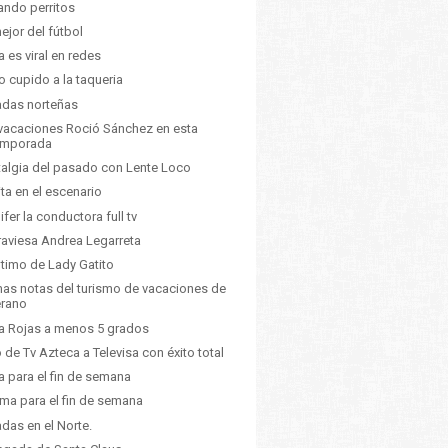
ando perritos
ejor del fútbol
a es viral en redes
o cupido a la taqueria
das norteñas
vacaciones Roció Sánchez en esta
emporada
algia del pasado con Lente Loco
ita en el escenario
ifer la conductora full tv
raviesa Andrea Legarreta
ltimo de Lady Gatito
mas notas del turismo de vacaciones de
erano
a Rojas a menos 5 grados
 de Tv Azteca a Televisa con éxito total
a para el fin de semana
lima para el fin de semana
das en el Norte.