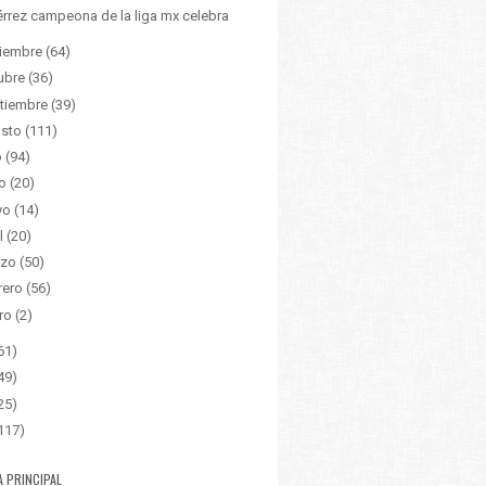
érrez campeona de la liga mx celebra
iembre
(64)
ubre
(36)
tiembre
(39)
sto
(111)
o
(94)
o
(20)
yo
(14)
l
(20)
zo
(50)
rero
(56)
ro
(2)
61)
49)
25)
117)
A PRINCIPAL