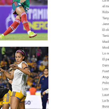
La l
el m
Robe
Tany
Jenn
El c
Tani
Madr
Moda
Lo n
El p
Dand
Fuer
Ange
Poli
Los 
Laur
La l
Bura