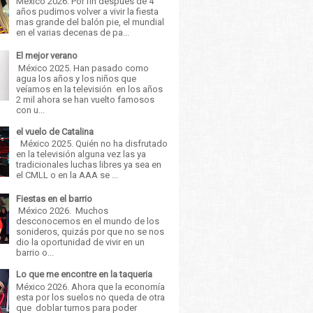
México 2026. Por fin después de 4
años pudimos volver a vivir la fiesta
mas grande del balón pie, el mundial
en el varias decenas de pa...
El mejor verano
México 2025. Han pasado como
agua los años y los niños que
veíamos en la televisión en los años
2 mil ahora se han vuelto famosos
con u...
el vuelo de Catalina
México 2025. Quién no ha disfrutado
en la televisión alguna vez las ya
tradicionales luchas libres ya sea en
el CMLL o en la AAA se ...
Fiestas en el barrio
México 2026. Muchos
desconocemos en el mundo de los
sonideros, quizás por que no se nos
dio la oportunidad de vivir en un
barrio o...
Lo que me encontre en la taqueria
México 2026. Ahora que la economía
esta por los suelos no queda de otra
que doblar turnos para poder