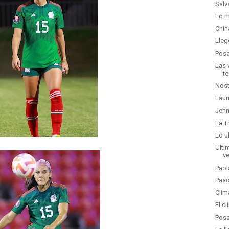
Salv
Lo m
Chin
Lleg
Posa
Las 
t
Nost
Laur
Jenn
La T
Lo u
Ulti
v
Paol
Paso
Clim
El c
Posa