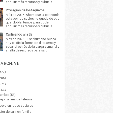
adquirir más recursos y cubrir la...
Privilegios de los taqueros
México 2026. Ahora que la economía
esta por los suelos no queda de otra
que doblar turnos para poder
adquirir más recursos y cubrir la...
Calificando a la tia
México 2026. El ser humano busca
hoy en día la forma de distraerse y
sacar el estrés de la carga semanal y
a falta de recursos para sa...
 ARCHIVE
577)
705)
671)
564)
iembre
(58)
ejor villana de Televisa
uevo en redes sociales
ejor de salir en familia