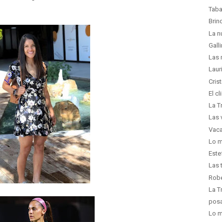
Taba
Brin
La n
Gall
Las 
Laur
Cris
El c
La T
Las 
Vaca
Lo m
Este
Las 
Robe
La T
posa
Lo m