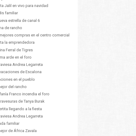
ta Jalil en vivo para navidad
dis familiar
ueva estrella de canal 6
ina de rancho
mejores compras en el centro comercial
ita la emprendedora
tina Ferral de Tigres
lima arde en el foro
raviesa Andrea Legarreta
vacaciones de Escalona
ciones en el pueblo
ejor del rancho
fanía Franco incendia el foro
travesuras de Tanya Burak
rtita llegando a la fiesta
raviesa Andrea Legarreta
da familiar
ejor de África Zavala