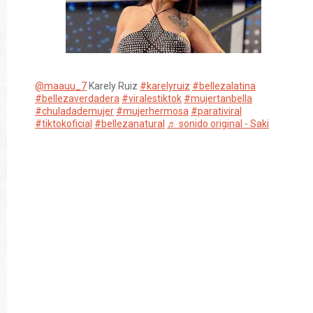
@maauu_7
Karely Ruiz
#karelyruiz
#bellezalatina
#bellezaverdadera
#viralestiktok
#mujertanbella
#chuladademujer
#mujerhermosa
#parativiral
#tiktokoficial
#bellezanatural
♬ sonido original - Saki