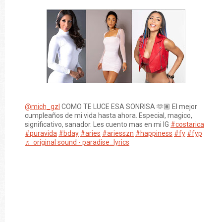
@mich_gzl
COMO TE LUCE ESA SONRISA 🫶🏽 El mejor
cumpleaños de mi vida hasta ahora. Especial, magico,
significativo, sanador. Les cuento mas en mi IG
#costarica
#puravida
#bday
#aries
#ariesszn
#happiness
#fy
#fyp
♬ original sound - paradise_lyrics