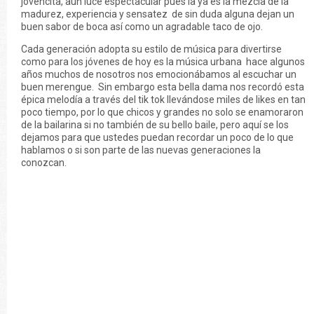
jovencita, aun luce espectacular pues la ya es la mezcla de la
madurez, experiencia y sensatez de sin duda alguna dejan un
buen sabor de boca así como un agradable taco de ojo.
Cada generación adopta su estilo de música para divertirse
como para los jóvenes de hoy es la música urbana hace algunos
años muchos de nosotros nos emocionábamos al escuchar un
buen merengue. Sin embargo esta bella dama nos recordó esta
épica melodía a través del tik tok llevándose miles de likes en tan
poco tiempo, por lo que chicos y grandes no solo se enamoraron
de la bailarina si no también de su bello baile, pero aquí se los
dejamos para que ustedes puedan recordar un poco de lo que
hablamos o si son parte de las nuevas generaciones la
conozcan.