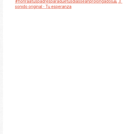
#honraatuspadresparaquetusdiasseanprolongados🙏
♬
sonido original - Tu esperanza