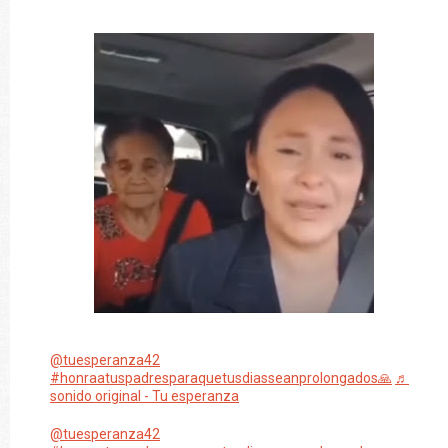
@tuesperanza42
#honraatuspadresparaquetusdiasseanprolongados🙏
♬
sonido original - Tu esperanza
@tuesperanza42