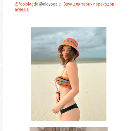
@fabiolagdo
@aloyoga
♬ Звук для твоих переходов -
awlesia