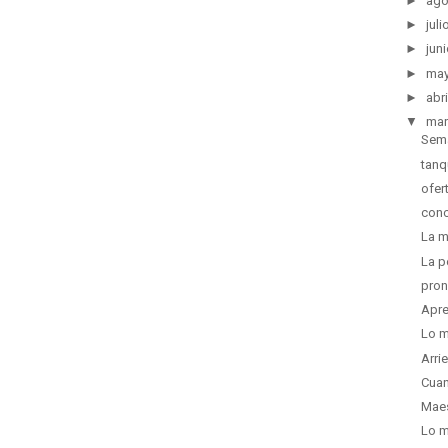
►
ago
►
juli
►
juni
►
ma
►
abri
▼
mar
Sema
tanq
ofer
conc
La m
La p
pron
Apre
Lo m
Arri
Cuan
Maes
Lo m