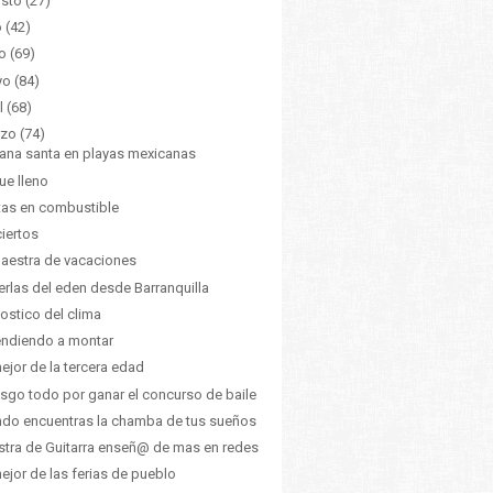
sto
(27)
o
(42)
o
(69)
yo
(84)
l
(68)
zo
(74)
na santa en playas mexicanas
ue lleno
tas en combustible
iertos
aestra de vacaciones
erlas del eden desde Barranquilla
ostico del clima
ndiendo a montar
ejor de la tercera edad
esgo todo por ganar el concurso de baile
do encuentras la chamba de tus sueños
tra de Guitarra enseñ@ de mas en redes
ejor de las ferias de pueblo