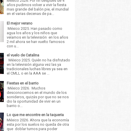
México 2026. Por fin después de 4
años pudimos volver a vivir la fiesta
mas grande del balón pie, el mundial
en el varias decenas de pa...
El mejor verano
México 2025. Han pasado como
agua los años y los niños que
veíamos en la televisión en los años
2 mil ahora se han vuelto famosos
con u...
el vuelo de Catalina
México 2025. Quién no ha disfrutado
en la televisión alguna vez las ya
tradicionales luchas libres ya sea en
el CMLL o en la AAA se ...
Fiestas en el barrio
México 2026. Muchos
desconocemos en el mundo de los
sonideros, quizás por que no se nos
dio la oportunidad de vivir en un
barrio o...
Lo que me encontre en la taqueria
México 2026. Ahora que la economía
esta por los suelos no queda de otra
que doblar turnos para poder