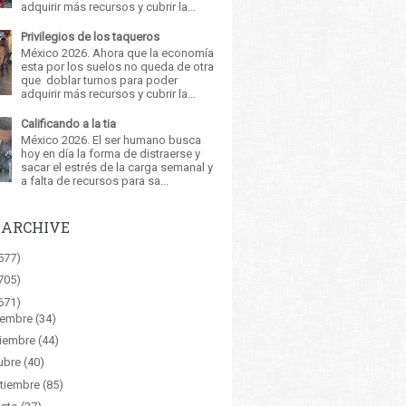
adquirir más recursos y cubrir la...
Privilegios de los taqueros
México 2026. Ahora que la economía
esta por los suelos no queda de otra
que doblar turnos para poder
adquirir más recursos y cubrir la...
Calificando a la tia
México 2026. El ser humano busca
hoy en día la forma de distraerse y
sacar el estrés de la carga semanal y
a falta de recursos para sa...
 ARCHIVE
577)
705)
671)
iembre
(34)
iembre
(44)
ubre
(40)
tiembre
(85)