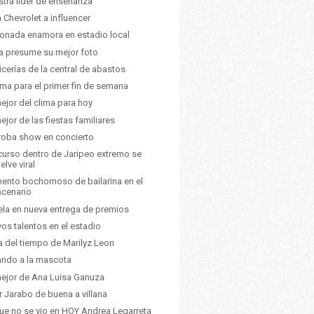
tra líder de enseñanza
a Chevrolet a influencer
ionada enamora en estadio local
a presume su mejor foto
icerías de la central de abastos
lima para el primer fin de semana
ejor del clima para hoy
ejor de las fiestas familiares
roba show en concierto
urso dentro de Jaripeo extremo se
elve viral
nto bochornoso de bailarina en el
scenario
la en nueva entrega de premios
os talentos en el estadio
a del tiempo de Marilyz Leon
ndo a la mascota
ejor de Ana Luisa Ganuza
ir Jarabo de buena a villana
ue no se vio en HOY Andrea Legarreta