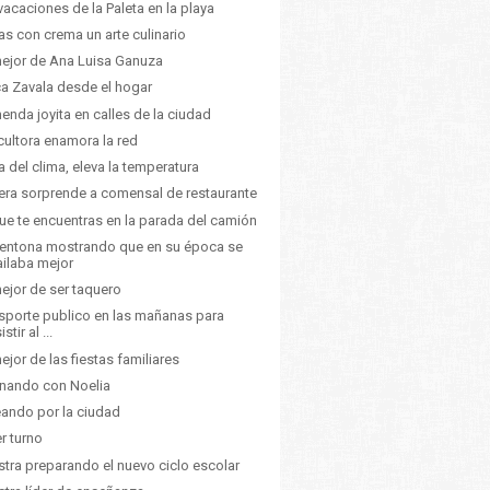
vacaciones de la Paleta en la playa
as con crema un arte culinario
ejor de Ana Luisa Ganuza
ca Zavala desde el hogar
enda joyita en calles de la ciudad
cultora enamora la red
a del clima, eleva la temperatura
ra sorprende a comensal de restaurante
ue te encuentras en la parada del camión
entona mostrando que en su época se
ailaba mejor
ejor de ser taquero
sporte publico en las mañanas para
istir al ...
ejor de las fiestas familiares
nando con Noelia
ando por la ciudad
er turno
tra preparando el nuevo ciclo escolar