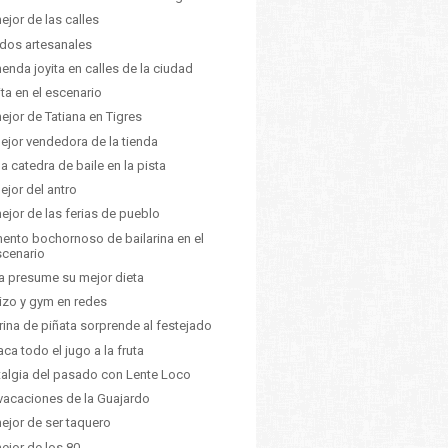
ejor de las calles
dos artesanales
enda joyita en calles de la ciudad
ita en el escenario
ejor de Tatiana en Tigres
ejor vendedora de la tienda
da catedra de baile en la pista
ejor del antro
ejor de las ferias de pueblo
nto bochornoso de bailarina en el
scenario
a presume su mejor dieta
izo y gym en redes
ina de piñata sorprende al festejado
aca todo el jugo a la fruta
algia del pasado con Lente Loco
vacaciones de la Guajardo
ejor de ser taquero
ejor de los 80