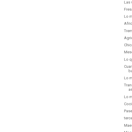
Las 
Fres
Lo m
Afri
Trem
Agri
Chic
Mese
Lo q
Cuar
b
Lo m
Tran
as
Lo m
Coci
Pase
terc
Maes