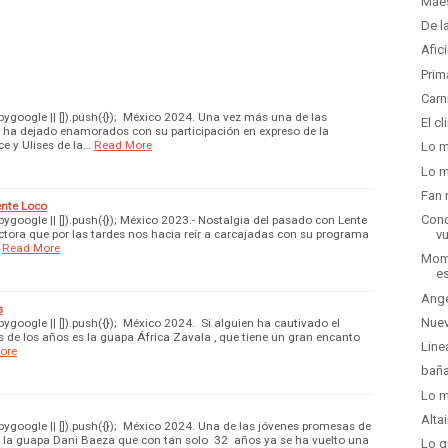
Maes
De l
Afic
Prim
Carn
google || []).push({}); México 2024. Una vez más una de las
El c
 ha dejado enamorados con su participación en expreso de la
e y Ulises de la…
Read More
Lo m
Lo m
Fan 
ente Loco
Conc
google || []).push({}); México 2023.- Nostalgia del pasado con Lente
ctora que por las tardes nos hacia reír a carcajadas con su programa
vu
Read More
Mome
e
Ange
s
Nuev
google || []).push({}); México 2024. Si alguien ha cautivado el
s de los años es la guapa África Zavala , que tiene un gran encanto
Line
ore
baña
Lo m
Alta
google || []).push({}); México 2024. Una de las jóvenes promesas de
s la guapa Dani Baeza que con tan solo 32 años ya se ha vuelto una
Lo q