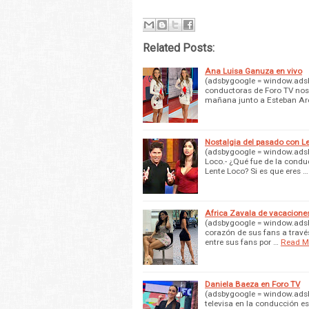
Related Posts:
Ana Luisa Ganuza en vivo
(adsbygoogle = window.adsby
conductoras de Foro TV nos
mañana junto a Esteban Arc
Nostalgia del pasado con L
(adsbygoogle = window.adsby
Loco.- ¿Qué fue de la condu
Lente Loco? Si es que eres …
Africa Zavala de vacacione
(adsbygoogle = window.adsby
corazón de sus fans a travé
entre sus fans por …
Read M
Daniela Baeza en Foro TV
(adsbygoogle = window.adsby
televisa en la conducción e