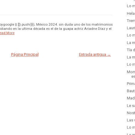
Lo m
Hela
Trem
google || []).push({}); México 2024. sin duda uno de los matrimonios
Laur
diando en la ultima década es el de la guapa actriz Ariadne Díaz y el
ead More
Lo m
La m
Tía 
Página Principal
Entrada antigua →
La m
Lo m
Mome
e
Prim
Baut
Madr
Le s
Nost
Las 
Lo m
Lo m