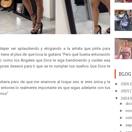
ejan ver aplaudiendo y elogiando a la artista que pinta para
tiene el plus de que toca la guitarra "Pero qué buena entonación
so como los Ángeles que Dios te siga bendiciendo y cuiden esa
ores deseos para ti que se te cumplan tus sueños Que Dios te
BLOG
guitarra pero de que me enamore al toque eso si eres única y la
►
2026
(
entones lo realmente importante es que sigas adelante con tus
►
2025
(
arios"
▼
2024
(
►
dic
►
nov
►
oct
►
sep