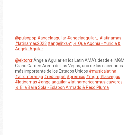
@pulsopop
#angelaaguilar
#angelaaguilar_
#latinamas
#latinamas2023
#angelitxs💕
♬ Qué Agonía - Yuridia &
Angela Aguilar
@ektorcr
Ángela Aguilar en los Latin AMA's desde el MGM
Grand Garden Arena de Las Vegas, uno de los escenarios
más importante de los Estados Unidos
#musicalatina
#alfombraroja
#redcarpet
#premios
#mgm
#lasvegas
#latinamas
#angelaaguilar
#latinamericanmusicawards
♬ Ella Baila Sola - Eslabon Armado & Peso Pluma