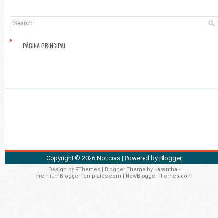
PÁGINA PRINCIPAL
Copyright ©
2026
Noticias
| Powered by
Blogger
Design by
FThemes
| Blogger Theme by
Lasantha
-
PremiumBloggerTemplates.com
|
NewBloggerThemes.com