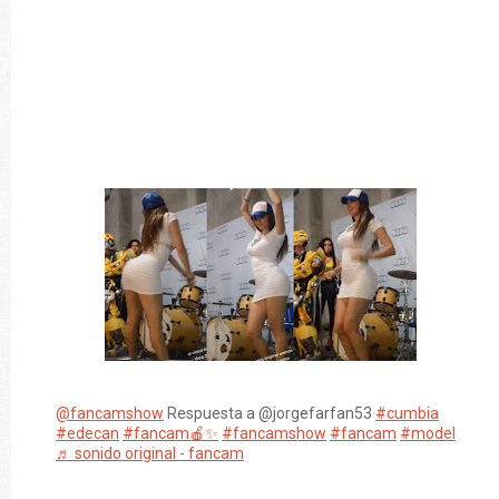
@fancamshow
Respuesta a @jorgefarfan53
#cumbia
#edecan
#fancam🍎✨
#fancamshow
#fancam
#model
♬ sonido original - fancam