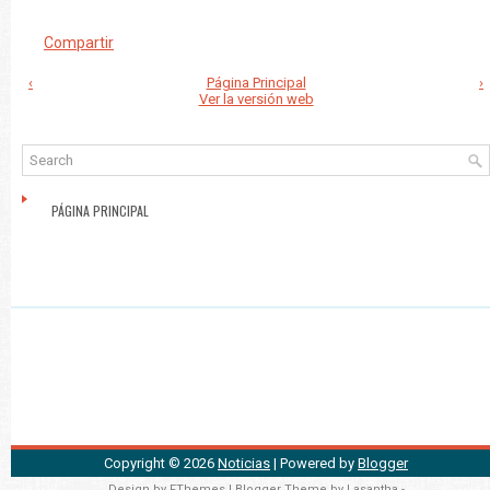
Compartir
‹
Página Principal
›
Ver la versión web
PÁGINA PRINCIPAL
Copyright ©
2026
Noticias
| Powered by
Blogger
Design by
FThemes
| Blogger Theme by
Lasantha
-