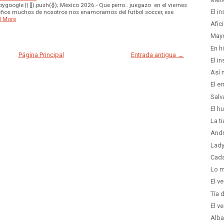
oogle || []).push({}); México 2026.- Que perro.. juegazo en el viernes
El i
ños muchos de nosotros nos enamoramos del futbol soccer, ese
 More
Afic
Mayo
En h
Página Principal
Entrada antigua →
El i
Así 
El er
Salv
El h
La t
Andr
Lady
Cada
Lo m
El v
Tía 
El v
Alba