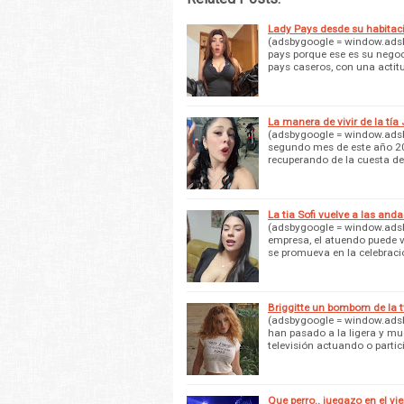
Lady Pays desde su habitac
(adsbygoogle = window.adsby
pays porque ese es su negoc
pays caseros, con una actit
La manera de vivir de la tía
(adsbygoogle = window.adsby
segundo mes de este año 2
recuperando de la cuesta d
La tia Sofi vuelve a las and
(adsbygoogle = window.adsby
empresa, el atuendo puede v
se promueva en la celebraci
Briggitte un bombom de la t
(adsbygoogle = window.adsby
han pasado a la ligera y m
televisión actuando o parti
Que perro.. juegazo en el vi