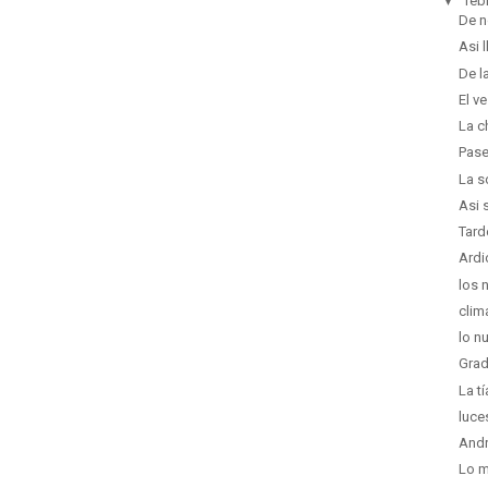
▼
feb
De n
Asi l
De l
El v
La c
Pas
La s
Asi 
Tard
Ardi
los 
clim
lo n
Grad
La t
luce
Andr
Lo m