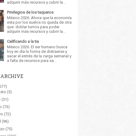
adquirir más recursos y cubrir la...
Privilegios de los taqueros
México 2026. Ahora que la economía
esta por los suelos no queda de otra
que doblar turnos para poder
adquirir más recursos y cubrir la...
Calificando a la tia
México 2026. El ser humano busca
hoy en día la forma de distraerse y
sacar el estrés de la carga semanal y
a falta de recursos para sa...
 ARCHIVE
577)
sto
(5)
o
(51)
o
(73)
yo
(72)
l
(96)
zo
(75)