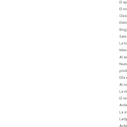
El a
El i
Clas
Elei
Brig
Sale
La t
Men
Al a
Nuev
priv
Ella
Al n
La m
El r
Arde
La v
Lady
Arde