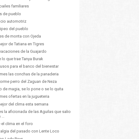
bailes familiares
as de pueblo
icio automotriz
aripeo del pueblo
es de monta con Ojeda
ejor de Tatiana en Tigres
vacaciones de la Guajardo
 lo que trae Tanya Burak
usos para el banco del bienestar
mes las conchas de la panaderia
norme perro del Zaguan de Neza
o de magia, se lo pone o se lo quita
mes ofertas en la jugueteria
ejor del clima esta semana
 es la aficionada de las Aguilas que salio
 ...
 el clima en el foro
algia del pasado con Lente Loco
eo Lady Pays