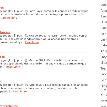
Los 
ion
feri
google || []).push({}); Lady Pays (como se le conoce en redes) vende
io principal —ella se hizo viral precisamente por promocionar sus
Serv
u…
Read More
El j
Clas
 Josefina
Lo m
google || []).push({}); Mexico 2025.- Ya estamos terminando con el
025 que se esta pasando como el agua, apenas nos estamos
Las 
e enero cuando ya…
Read More
Sabe
Apla
adas
Enor
google || []).push({}); México 2024.- Para asistir a una posada de
El e
ariar dependiendo del nivel de formalidad y el tipo de ambiente que
ón.…
Read More
Truc
Enor
Lo m
v
google || []).push({}); México 2024. No cabe dudas que los años no
Ella
uchos de los niños que hace unos cuantos ayeres vimos en la
en
cipando&…
Read More
Arde
Nost
ernes botanero
Men