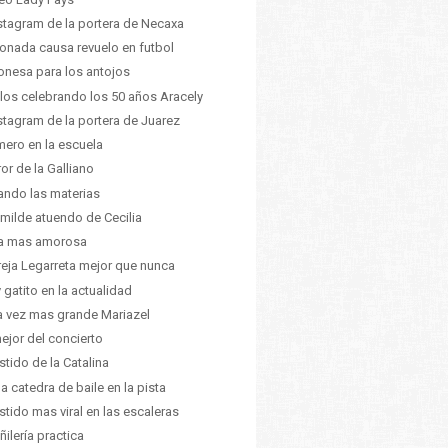
nstagram de la portera de Necaxa
ionada causa revuelo en futbol
nesa para los antojos
ilos celebrando los 50 años Aracely
nstagram de la portera de Juarez
mero en la escuela
ror de la Galliano
ando las materias
umilde atuendo de Cecilia
ia mas amorosa
eja Legarreta mejor que nunca
 gatito en la actualidad
 vez mas grande Mariazel
ejor del concierto
estido de la Catalina
da catedra de baile en la pista
estido mas viral en las escaleras
ñilería practica