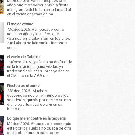
México 2026. Por fin después de 4
años pudimos volver a vivir la fiesta
mas grande del balón pie, el mundial
en el varias decenas de pa...
El mejor verano
México 2025. Han pasado como
agua los años y los niños que
veíamos en la televisión en los años
2 mil ahora se han vuelto famosos
con u...
el vuelo de Catalina
México 2025. Quién no ha disfrutado
en la televisión alguna vez las ya
tradicionales luchas libres ya sea en
el CMLL o en la AAA se ...
Fiestas en el barrio
México 2026. Muchos
desconocemos en el mundo de los
sonideros, quizás por que no se nos
dio la oportunidad de vivir en un
barrio o...
Lo que me encontre en la taqueria
México 2026. Ahora que la economía
esta por los suelos no queda de otra
que doblar turnos para poder