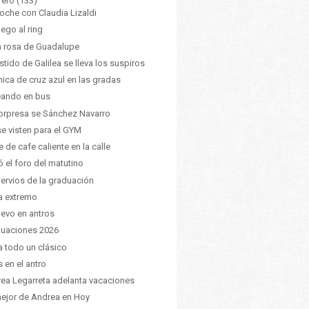
rero
(133)
oche con Claudia Lizaldi
lego al ring
a rosa de Guadalupe
estido de Galilea se lleva los suspiros
hica de cruz azul en las gradas
eando en bus
orpresa se Sánchez Navarro
se visten para el GYM
e de cafe caliente en la calle
ó el foro del matutino
nervios de la graduación
a extremo
uevo en antros
uaciones 2026
ía todo un clásico
s en el antro
ea Legarreta adelanta vacaciones
ejor de Andrea en Hoy