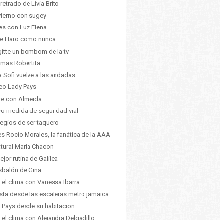
pretrado de Livia Brito
nvierno con sugey
es con Luz Elena
ne Haro como nunca
gitte un bombom de la tv
 mas Robertita
ia Sofi vuelve a las andadas
eo Lady Pays
ire con Almeida
o medida de seguridad vial
ilegios de ser taquero
 es Rocío Morales, la fanática de la AAA
atural Maria Chacon
ejor rutina de Galilea
esbalón de Gina
 el clima con Vanessa Ibarra
ista desde las escaleras metro jamaica
 Pays desde su habitacion
 el clima con Alejandra Delgadillo