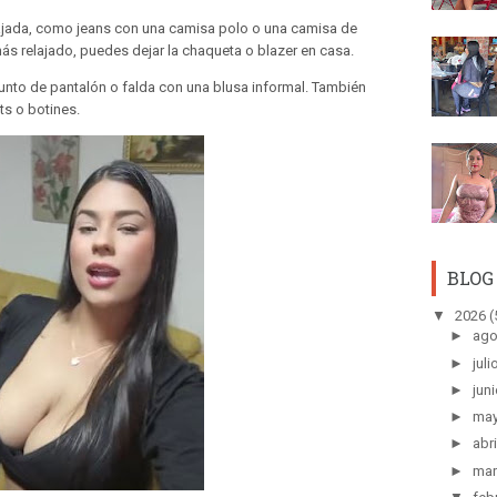
ajada, como jeans con una camisa polo o una camisa de
ás relajado, puedes dejar la chaqueta o blazer en casa.
unto de pantalón o falda con una blusa informal. También
s o botines.
BLOG
▼
2026
(
►
ago
►
juli
►
juni
►
ma
►
abri
►
mar