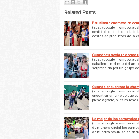
Related Posts:
Estudiante enamora en cent
(adsbygoogle = window.adsb
sentido los efectos de la i
costos de productos de la 
Cuando tu novia te acepta un
(adsbygoogle = window.adsby
caballero en el mes del amo
sorprendida por un grupo d
Cuando encuentras la cham
(adsbygoogle = window.adsby
encontrar un empleo que se
pleno agrado, pues muchos 
Lo mejor de los carnavales 
(adsbygoogle = window.adsb
de manera oficial los carna
de nuestra republica se enc