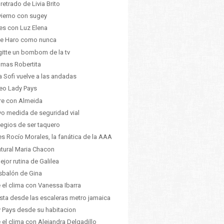
pretrado de Livia Brito
nvierno con sugey
es con Luz Elena
ne Haro como nunca
gitte un bombom de la tv
 mas Robertita
ia Sofi vuelve a las andadas
eo Lady Pays
ire con Almeida
o medida de seguridad vial
ilegios de ser taquero
 es Rocío Morales, la fanática de la AAA
atural Maria Chacon
ejor rutina de Galilea
esbalón de Gina
 el clima con Vanessa Ibarra
ista desde las escaleras metro jamaica
 Pays desde su habitacion
 el clima con Alejandra Delgadillo