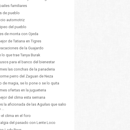
bailes familiares
as de pueblo
icio automotriz
aripeo del pueblo
es de monta con Ojeda
ejor de Tatiana en Tigres
vacaciones de la Guajardo
 lo que trae Tanya Burak
usos para el banco del bienestar
mes las conchas de la panaderia
norme perro del Zaguan de Neza
o de magia, se lo pone o se lo quita
mes ofertas en la jugueteria
ejor del clima esta semana
 es la aficionada de las Aguilas que salio
 ...
 el clima en el foro
algia del pasado con Lente Loco
eo Lady Pays