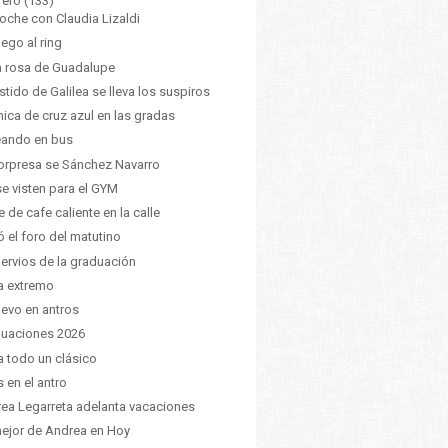
rero
(133)
oche con Claudia Lizaldi
lego al ring
a rosa de Guadalupe
estido de Galilea se lleva los suspiros
hica de cruz azul en las gradas
eando en bus
orpresa se Sánchez Navarro
se visten para el GYM
e de cafe caliente en la calle
ó el foro del matutino
nervios de la graduación
a extremo
uevo en antros
uaciones 2026
ía todo un clásico
s en el antro
ea Legarreta adelanta vacaciones
ejor de Andrea en Hoy