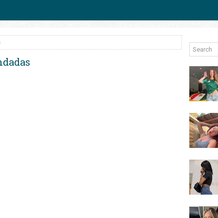
s
andadas