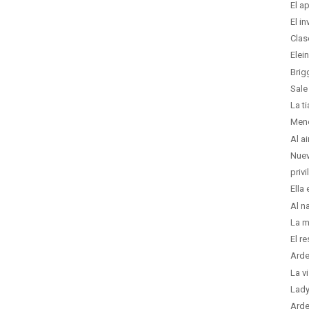
El a
El i
Clas
Elei
Brig
Sale
La t
Men
Al a
Nuev
priv
Ella
Al n
La m
El r
Arde
La v
Lady
Arde