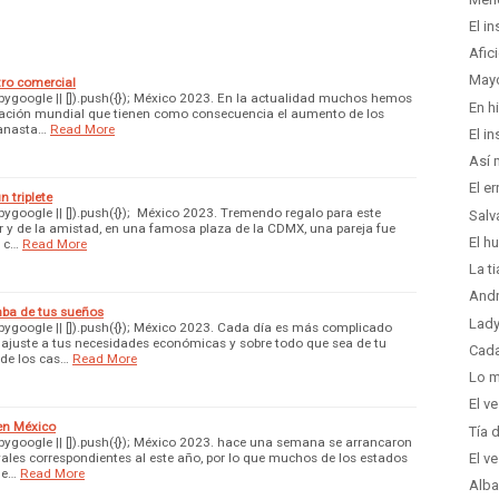
El i
Afic
Mayo
ro comercial
ygoogle || []).push({}); México 2023. En la actualidad muchos hemos
En h
nflación mundial que tienen como consecuencia el aumento de los
canasta…
Read More
El i
Así 
El er
 triplete
google || []).push({}); México 2023. Tremendo regalo para este
Salv
r y de la amistad, en una famosa plaza de la CDMX, una pareja fue
El h
e c…
Read More
La t
Andr
ba de tus sueños
Lady
google || []).push({}); México 2023. Cada día es más complicado
 ajuste a tus necesidades económicas y sobre todo que sea de tu
Cada
de los cas…
Read More
Lo m
El v
en México
Tía 
ygoogle || []).push({}); México 2023. hace una semana se arrancaron
vales correspondientes al este año, por lo que muchos de los estados
El v
ue…
Read More
Alba