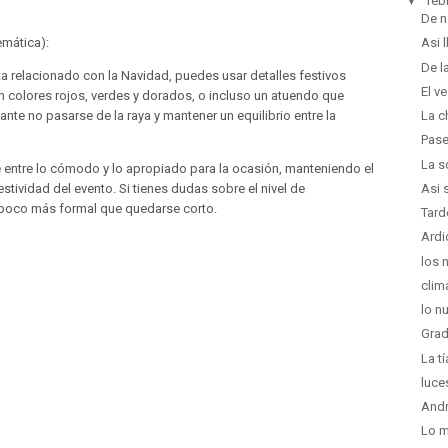
▼
feb
De n
emática):
Asi l
De l
a relacionado con la Navidad, puedes usar detalles festivos
El v
 colores rojos, verdes y dorados, o incluso un atuendo que
nte no pasarse de la raya y mantener un equilibrio entre la
La c
Pas
La s
e entre lo cómodo y lo apropiado para la ocasión, manteniendo el
Asi 
estividad del evento. Si tienes dudas sobre el nivel de
n poco más formal que quedarse corto.
Tard
Ardi
los 
clim
lo n
Grad
La t
luce
Andr
Lo m