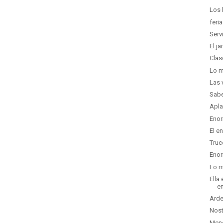
Los 
feri
Serv
El j
Clas
Lo m
Las 
Sabe
Apla
Enor
El e
Truc
Enor
Lo m
Ella
en
Arde
Nost
Men