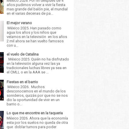
México 2026. Por fin después de 4
años pudimos volver a vivir la fiesta
mas grande del balón pie, el mundial
en el varias decenas de pa...
El mejor verano
México 2025. Han pasado como
agua los años y los niños que
veíamos en la televisión en los años
2 mil ahora se han vuelto famosos
con u...
el vuelo de Catalina
México 2025. Quién no ha disfrutado
en la televisión alguna vez las ya
tradicionales luchas libres ya sea en
el CMLL o en la AAA se ...
Fiestas en el barrio
México 2026. Muchos
desconocemos en el mundo de los
sonideros, quizás por que no se nos
dio la oportunidad de vivir en un
barrio o...
Lo que me encontre en la taqueria
México 2026. Ahora que la economía
esta por los suelos no queda de otra
que doblar turnos para poder