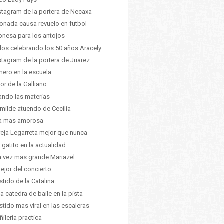
nstagram de la portera de Necaxa
ionada causa revuelo en futbol
nesa para los antojos
ilos celebrando los 50 años Aracely
nstagram de la portera de Juarez
mero en la escuela
ror de la Galliano
ando las materias
umilde atuendo de Cecilia
ia mas amorosa
eja Legarreta mejor que nunca
 gatito en la actualidad
 vez mas grande Mariazel
ejor del concierto
estido de la Catalina
da catedra de baile en la pista
estido mas viral en las escaleras
ñilería practica