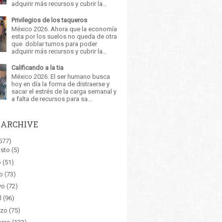
adquirir más recursos y cubrir la...
Privilegios de los taqueros
México 2026. Ahora que la economía
esta por los suelos no queda de otra
que doblar turnos para poder
adquirir más recursos y cubrir la...
Calificando a la tia
México 2026. El ser humano busca
hoy en día la forma de distraerse y
sacar el estrés de la carga semanal y
a falta de recursos para sa...
 ARCHIVE
577)
sto
(5)
o
(51)
o
(73)
yo
(72)
l
(96)
zo
(75)