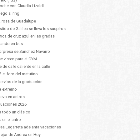
rero
(133)
oche con Claudia Lizaldi
lego al ring
a rosa de Guadalupe
estido de Galilea se lleva los suspiros
hica de cruz azul en las gradas
eando en bus
orpresa se Sánchez Navarro
se visten para el GYM
e de cafe caliente en la calle
ó el foro del matutino
nervios de la graduación
a extremo
uevo en antros
uaciones 2026
ía todo un clásico
s en el antro
ea Legarreta adelanta vacaciones
ejor de Andrea en Hoy