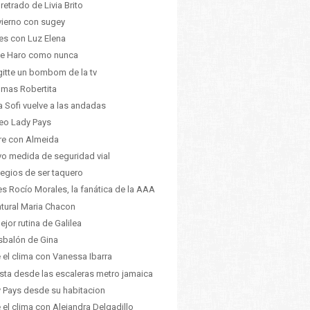
pretrado de Livia Brito
nvierno con sugey
es con Luz Elena
ne Haro como nunca
gitte un bombom de la tv
 mas Robertita
ia Sofi vuelve a las andadas
eo Lady Pays
ire con Almeida
o medida de seguridad vial
ilegios de ser taquero
 es Rocío Morales, la fanática de la AAA
atural Maria Chacon
ejor rutina de Galilea
esbalón de Gina
 el clima con Vanessa Ibarra
ista desde las escaleras metro jamaica
 Pays desde su habitacion
 el clima con Alejandra Delgadillo