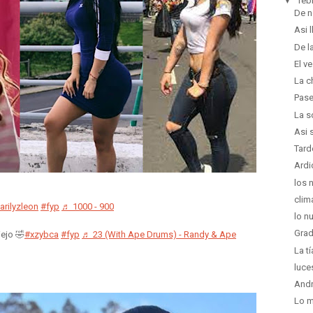
▼
feb
De n
Asi l
De l
El v
La c
Pas
La s
Asi 
Tard
Ardi
los 
clim
rilyzleon
#fyp
♬ 1000 - 900
lo n
Grad
ejo 🤣
#xzybca
#fyp
♬ 23 (With Ape Drums) - Randy & Ape
La t
luce
Andr
Lo m