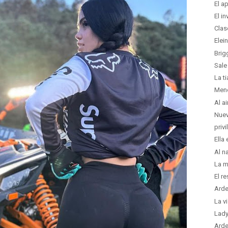
El a
El i
Clas
Elei
Brig
Sale
La t
Men
Al a
Nuev
priv
Ella
Al n
La m
El r
Arde
La v
Lady
Arde