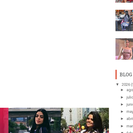
BLOG
▼
2026
(
►
ago
►
juli
►
juni
►
ma
►
abri
►
mar