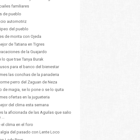
bailes familiares
as de pueblo
icio automotriz
aripeo del pueblo
es de monta con Ojeda
ejor de Tatiana en Tigres
vacaciones de la Guajardo
 lo que trae Tanya Burak
usos para el banco del bienestar
mes las conchas de la panaderia
norme perro del Zaguan de Neza
o de magia, se lo pone o se lo quita
mes ofertas en la jugueteria
ejor del clima esta semana
 es la aficionada de las Aguilas que salio
 ...
 el clima en el foro
algia del pasado con Lente Loco
eo Lady Pays