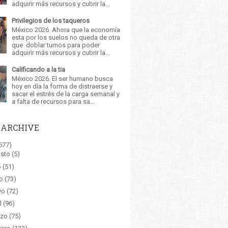
adquirir más recursos y cubrir la...
Privilegios de los taqueros
México 2026. Ahora que la economía
esta por los suelos no queda de otra
que doblar turnos para poder
adquirir más recursos y cubrir la...
Calificando a la tia
México 2026. El ser humano busca
hoy en día la forma de distraerse y
sacar el estrés de la carga semanal y
a falta de recursos para sa...
 ARCHIVE
577)
sto
(5)
o
(51)
o
(73)
yo
(72)
l
(96)
zo
(75)