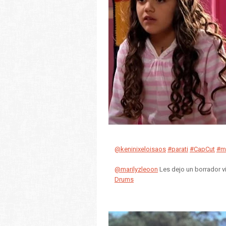
@keninixeloisaos
#parati
#CapCut
#ma
@marilyzleoon
Les dejo un borrador vi
Drums