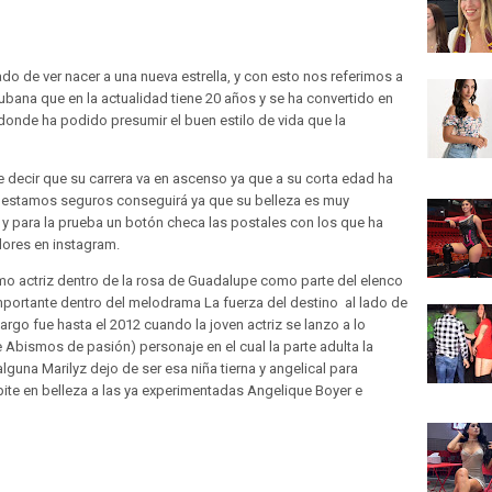
do de ver nacer a una nueva estrella, y con esto nos referimos a
bana que en la actualidad tiene 20 años y se ha convertido en
 donde ha podido presumir el buen estilo de vida que la
 decir que su carrera va en ascenso ya que a su corta edad ha
estamos seguros conseguirá ya que su belleza es muy
y para la prueba un botón checa las postales con los que ha
dores en instagram.
 actriz dentro de la rosa de Guadalupe como parte del elenco
importante dentro del melodrama La fuerza del destino al lado de
argo fue hasta el 2012 cuando la joven actriz se lanzo a lo
e Abismos de pasión) personaje en el cual la parte adulta la
alguna Marilyz dejo de ser esa niña tierna y angelical para
pite en belleza a las ya experimentadas Angelique Boyer e