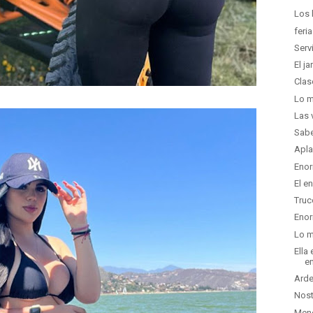
Los 
feri
Serv
El j
Clas
Lo m
Las 
Sabe
Apla
Enor
El e
Truc
Enor
Lo m
Ella
en
Arde
Nost
Men