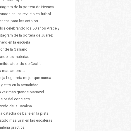
nstagram de la portera de Necaxa
ionada causa revuelo en futbol
nesa para los antojos
ilos celebrando los 50 años Aracely
nstagram de la portera de Juarez
mero en la escuela
ror de la Galliano
ando las materias
umilde atuendo de Cecilia
ia mas amorosa
eja Legarreta mejor que nunca
 gatito en la actualidad
 vez mas grande Mariazel
ejor del concierto
estido de la Catalina
da catedra de baile en la pista
estido mas viral en las escaleras
ñilería practica