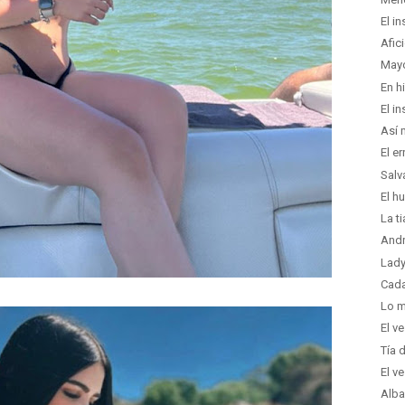
El i
Afic
Mayo
En h
El i
Así 
El er
Salv
El h
La t
Andr
Lady
Cada
Lo m
El v
Tía 
El v
Alba