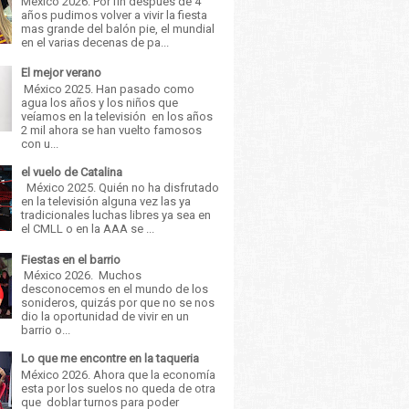
México 2026. Por fin después de 4
años pudimos volver a vivir la fiesta
mas grande del balón pie, el mundial
en el varias decenas de pa...
El mejor verano
México 2025. Han pasado como
agua los años y los niños que
veíamos en la televisión en los años
2 mil ahora se han vuelto famosos
con u...
el vuelo de Catalina
México 2025. Quién no ha disfrutado
en la televisión alguna vez las ya
tradicionales luchas libres ya sea en
el CMLL o en la AAA se ...
Fiestas en el barrio
México 2026. Muchos
desconocemos en el mundo de los
sonideros, quizás por que no se nos
dio la oportunidad de vivir en un
barrio o...
Lo que me encontre en la taqueria
México 2026. Ahora que la economía
esta por los suelos no queda de otra
que doblar turnos para poder