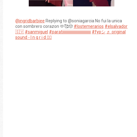
@ingridbarbiee
Replying to @soniagarcia No fui la unica
con sombrero corazon 🫶🥰🤠
#lostemerarios
#elsalvador
🇸🇻
#sanmiguel
#paratiiiiiiiiiiiiiiiiiiiiiiiiiiiiiii
#fypシ
♬ original
sound - I n g r i d ❤️‍🔥