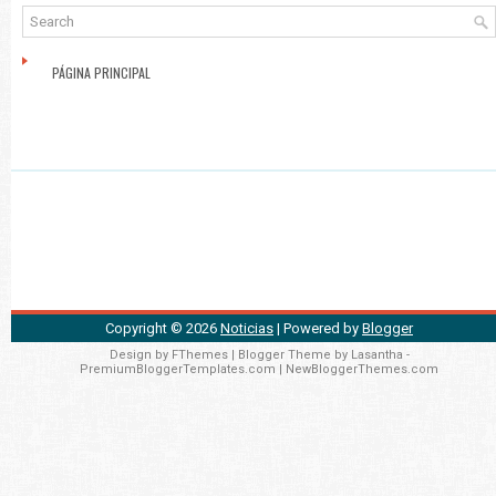
PÁGINA PRINCIPAL
Copyright ©
2026
Noticias
| Powered by
Blogger
Design by
FThemes
| Blogger Theme by
Lasantha
-
PremiumBloggerTemplates.com
|
NewBloggerThemes.com