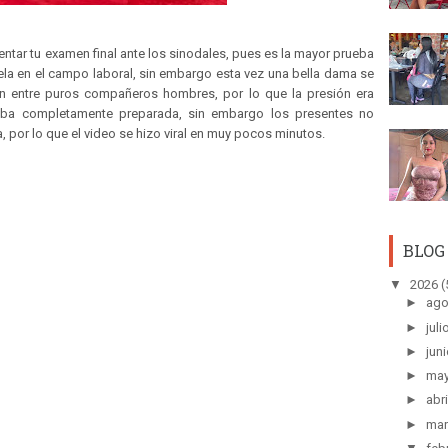
entar tu examen final ante los sinodales, pues es la mayor prueba
tela en el campo laboral, sin embargo esta vez una bella dama se
n entre puros compañeros hombres, por lo que la presión era
aba completamente preparada, sin embargo los presentes no
a, por lo que el video se hizo viral en muy pocos minutos.
BLOG
▼
2026
(
►
ago
►
juli
►
juni
►
ma
►
abri
►
mar