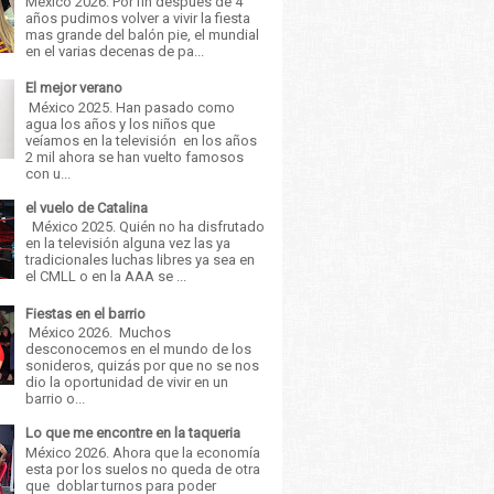
México 2026. Por fin después de 4
años pudimos volver a vivir la fiesta
mas grande del balón pie, el mundial
en el varias decenas de pa...
El mejor verano
México 2025. Han pasado como
agua los años y los niños que
veíamos en la televisión en los años
2 mil ahora se han vuelto famosos
con u...
el vuelo de Catalina
México 2025. Quién no ha disfrutado
en la televisión alguna vez las ya
tradicionales luchas libres ya sea en
el CMLL o en la AAA se ...
Fiestas en el barrio
México 2026. Muchos
desconocemos en el mundo de los
sonideros, quizás por que no se nos
dio la oportunidad de vivir en un
barrio o...
Lo que me encontre en la taqueria
México 2026. Ahora que la economía
esta por los suelos no queda de otra
que doblar turnos para poder