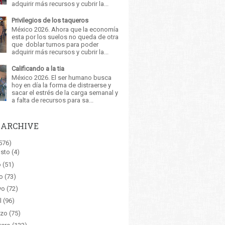
adquirir más recursos y cubrir la...
Privilegios de los taqueros
México 2026. Ahora que la economía
esta por los suelos no queda de otra
que doblar turnos para poder
adquirir más recursos y cubrir la...
Calificando a la tia
México 2026. El ser humano busca
hoy en día la forma de distraerse y
sacar el estrés de la carga semanal y
a falta de recursos para sa...
 ARCHIVE
576)
sto
(4)
o
(51)
o
(73)
yo
(72)
l
(96)
zo
(75)