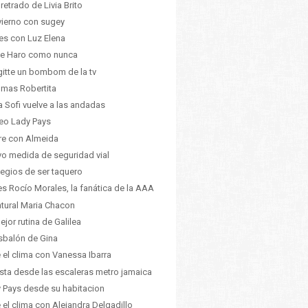
pretrado de Livia Brito
nvierno con sugey
es con Luz Elena
ne Haro como nunca
gitte un bombom de la tv
 mas Robertita
ia Sofi vuelve a las andadas
eo Lady Pays
ire con Almeida
o medida de seguridad vial
ilegios de ser taquero
 es Rocío Morales, la fanática de la AAA
atural Maria Chacon
ejor rutina de Galilea
esbalón de Gina
 el clima con Vanessa Ibarra
ista desde las escaleras metro jamaica
 Pays desde su habitacion
 el clima con Alejandra Delgadillo