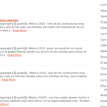
Los 
feri
Serv
drea Legarreta
El j
google || []).push({}); México 2025.- Una de las conductoras mas
s y una de las mas consentidas del medio del espectáculo es sin
Clas
n pese y…
Read More
Lo m
Las 
Sabe
google || []).push({}); México 2025. quien de nosotros no creció
Apla
so la guapa Belinda desde sus inicios en las novelas para niños, en
riz y…
Read More
Enor
El e
Truc
google || []).push({}); México 2025.- Una de las conductoras mas
Enor
as y que no esta tan alzada como las estrellas de Hoy como Galilea
…
Read More
Lo m
Ella
en
Arde
google || []).push({}); México 20205.- Las tías suelen querer mucho a
ínculo especial entre ellos:Amor sin la responsabilidad total : Pueden
Nost
d More
Men