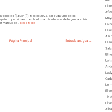
El i
Afic
google || []).push({}); México 2025. Sin duda uno de los
Mayo
petado y envidiando en la ultima década es el de la guapa actriz
or Marcus del…
Read More
En h
El i
Así 
Página Principal
Entrada antigua →
El er
Salv
El h
La t
Andr
Lady
Cada
Lo m
El v
Tía 
El v
Alba