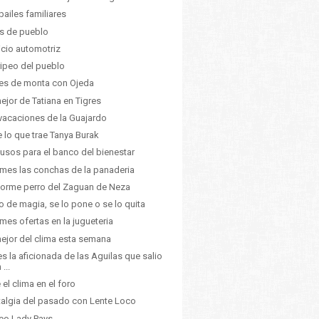
bailes familiares
as de pueblo
icio automotriz
aripeo del pueblo
es de monta con Ojeda
ejor de Tatiana en Tigres
vacaciones de la Guajardo
 lo que trae Tanya Burak
usos para el banco del bienestar
mes las conchas de la panaderia
norme perro del Zaguan de Neza
o de magia, se lo pone o se lo quita
mes ofertas en la jugueteria
ejor del clima esta semana
 es la aficionada de las Aguilas que salio
 ...
 el clima en el foro
algia del pasado con Lente Loco
eo Lady Pays