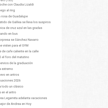
rero
(133)
oche con Claudia Lizaldi
lego al ring
a rosa de Guadalupe
estido de Galilea se lleva los suspiros
hica de cruz azul en las gradas
eando en bus
orpresa se Sánchez Navarro
se visten para el GYM
e de cafe caliente en la calle
ó el foro del matutino
nervios de la graduación
a extremo
uevo en antros
uaciones 2026
ía todo un clásico
s en el antro
ea Legarreta adelanta vacaciones
ejor de Andrea en Hoy