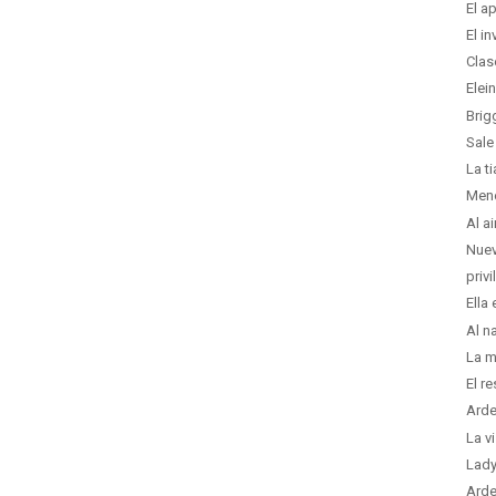
El a
El i
Clas
Elei
Brig
Sale
La t
Men
Al a
Nuev
priv
Ella
Al n
La m
El r
Arde
La v
Lady
Arde