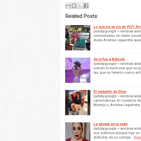
Related Posts:
Lo que no se vio en HOY An
(adsbygoogle = window.adsby
comentadas en redes sociale
duda Andrea Legarreta quie
Se le fue a Belinda
(adsbygoogle = window.adsby
viendo lo hermosa que se pu
las que su talento como act
El resbalón de Gina
(adsbygoogle = window.adsby
carismáticas en nuestros dí
Montijo y Andrea Legarreta
La abuela se la sabe
(adsbygoogle = window.adsby
sus sobrinos porque hay un v
disfrutar de su compa…
Rea