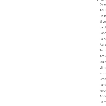
▼
feb
De n
Asi l
De l
El v
La c
Pas
La s
Asi 
Tard
Ardi
los 
clim
lo n
Grad
La t
luce
Andr
Lo m