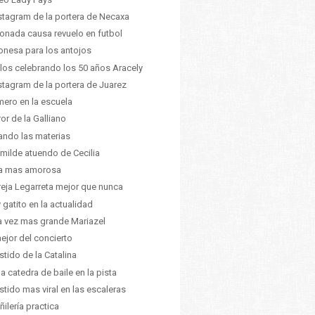
nstagram de la portera de Necaxa
ionada causa revuelo en futbol
nesa para los antojos
ilos celebrando los 50 años Aracely
nstagram de la portera de Juarez
mero en la escuela
ror de la Galliano
ando las materias
umilde atuendo de Cecilia
ia mas amorosa
eja Legarreta mejor que nunca
 gatito en la actualidad
 vez mas grande Mariazel
ejor del concierto
estido de la Catalina
da catedra de baile en la pista
estido mas viral en las escaleras
ñilería practica