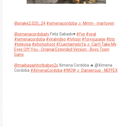
@snake2.020_24
#ximenacordoba
♬ Mmm - martoven
@ximenacordobatv
Feliz Sabado♥️
#fyp
#viral
#ximenacordoba
#viralvideo
#tvhost
#foryoupage
#bts
#televisa
#photoshoot
#CuentameloYa
♬ Can't Take My
Eyes Off You - Original Extended Version - Boys Town
Gang
@maibagainhotbabes2x
Ximena Cordoba 🔥 @Ximena
Cordoba
#XimenaCordoba
#WOW
♬ Dangerous - NEFFEX