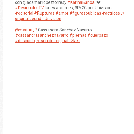
con @adamarilopeztorresy
#KarinaBanda
. 💔
#DesigualesTV
lunes a viernes, 3P/2C por Univision.
#editorial
#Rupturas
#amor
#figuraspublicas
#actrices
♬
original sound - Univision
@maauu_7
Cassandra Sanchez Navarro
#cassandrasancheznavarro
#piernas
#cuerpazo
#descuido
♬ sonido original - Saki