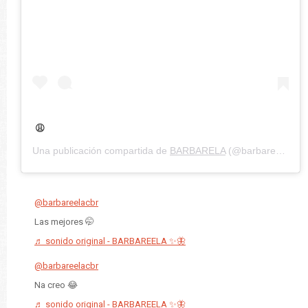
😩
Una publicación compartida de
BARBARELA
(@barbareela) el
@barbareelacbr
Las mejores 🤭
♬ sonido original - BARBAREELA ✨🦋
@barbareelacbr
Na creo 😂
♬ sonido original - BARBAREELA ✨🦋