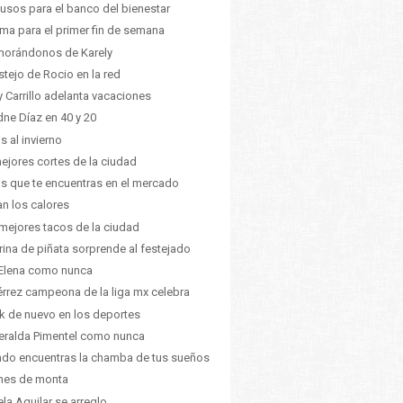
usos para el banco del bienestar
lima para el primer fin de semana
orándonos de Karely
estejo de Rocio en la red
 Carrillo adelanta vacaciones
dne Díaz en 40 y 20
s al invierno
ejores cortes de la ciudad
s que te encuentras en el mercado
ian los calores
mejores tacos de la ciudad
ina de piñata sorprende al festejado
Elena como nunca
érrez campeona de la liga mx celebra
k de nuevo en los deportes
ralda Pimentel como nunca
do encuentras la chamba de tus sueños
hes de monta
la Aguilar se arreglo