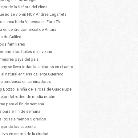
ejor de la Señora del clima
ue no se vio en HOY Andrea Legarreta
 nunca Karla Vanessa en Foro TV
 en centro comercial de Antara
na de Galilea
pos familiares
rdando los bailes de juventud
mejores pays del país
fany se lleva todas las miradas en el antro
 al natural en tierra caliente Guerrero
a tendencia en caminadoras
gi Bozzo la niña de la rosa de Guadalupe
ejor del rodeo de media noche
lima para el fin de semana
a para el fin de semana
a Rojas a menos 5 grados
ejor de los cuarenta
uevo en antros de la ciudad