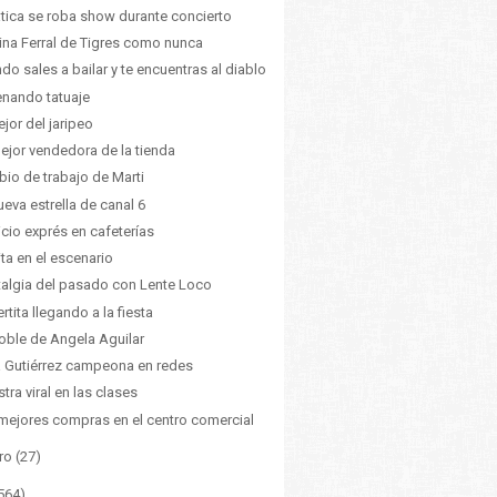
tica se roba show durante concierto
tina Ferral de Tigres como nunca
do sales a bailar y te encuentras al diablo
enando tatuaje
ejor del jaripeo
ejor vendedora de la tienda
io de trabajo de Marti
ueva estrella de canal 6
icio exprés en cafeterías
ita en el escenario
algia del pasado con Lente Loco
rtita llegando a la fiesta
oble de Angela Aguilar
 Gutiérrez campeona en redes
tra viral en las clases
mejores compras en el centro comercial
ro
(27)
564)