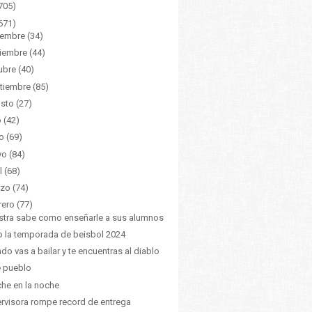
705)
671)
iembre
(34)
iembre
(44)
ubre
(40)
tiembre
(85)
sto
(27)
o
(42)
o
(69)
yo
(84)
l
(68)
zo
(74)
rero
(77)
tra sabe como enseñarle a sus alumnos
io la temporada de beisbol 2024
do vas a bailar y te encuentras al diablo
e pueblo
che en la noche
rvisora rompe record de entrega