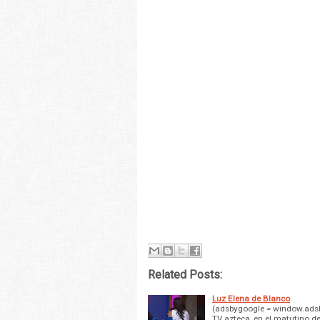
Related Posts:
Luz Elena de Blanco
(adsbygoogle = window.adsb
TV azteca, en el matutino de