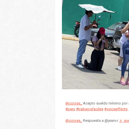
@ccross_
Acepto sueldo mínimo por 
#peru
#trabajosfaciles
#voiceeffects
@ccross_
Respuesta a @jeanv.r
♬ son