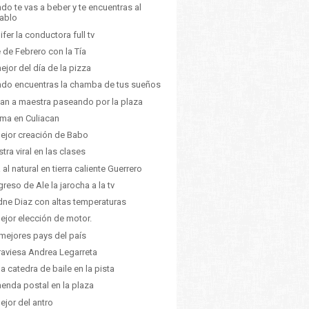
do te vas a beber y te encuentras al
iablo
ifer la conductora full tv
e de Febrero con la Tía
ejor del día de la pizza
do encuentras la chamba de tus sueños
an a maestra paseando por la plaza
lima en Culiacan
ejor creación de Babo
tra viral en las clases
 al natural en tierra caliente Guerrero
egreso de Ale la jarocha a la tv
dne Diaz con altas temperaturas
ejor elección de motor.
mejores pays del país
raviesa Andrea Legarreta
da catedra de baile en la pista
enda postal en la plaza
ejor del antro