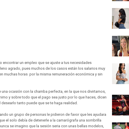
 encontrar un empleo que se ajuste a tus necesidades
leno agrado, pues muchos de los casos están los salarios muy
igen muchas horas por la misma remuneración económica y sin
na ocasión con la chamba perfecta, en la que nos divirtamos,
mínimo y sobre todo que el pago sea justo por lo que haces, dicen
 desearlo tanto puede que se te haga realidad.
ndo un grupo de personas le pidieron de favor que les ayudara
que el solo debía de detenerle a la camarógrafa una sombrilla
o nunca se imagino que la sesión seria con unas bellas modelos,