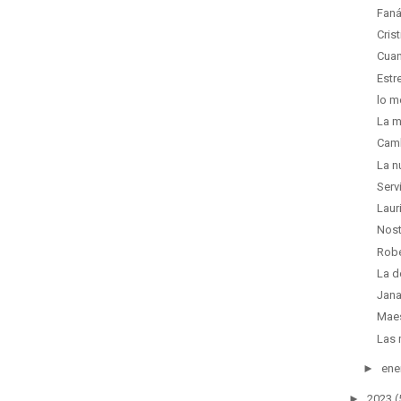
Faná
Cris
Cuan
Estr
lo m
La m
Camb
La n
Serv
Laur
Nost
Robe
La d
Jana
Maes
Las 
►
ene
►
2023
(