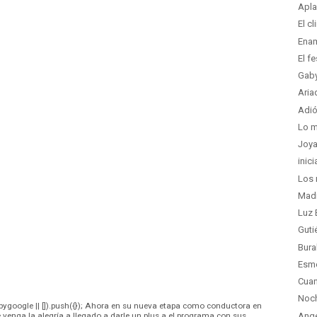
Apla
El c
Enam
El f
Gaby
Aria
Adió
Lo m
Joya
inic
Los 
Madr
Luz 
Guti
Bura
Esme
Cuan
Noc
ygoogle || []).push({}); Ahora en su nueva etapa como conductora en
 venga la alegría a llegado a darle un plus a el programa con sus
Ange