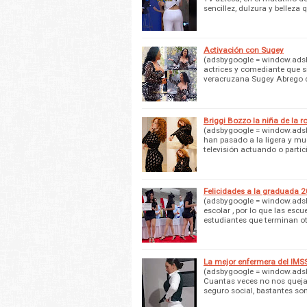
sencillez, dulzura y belleza
Activación con Sugey
(adsbygoogle = window.adsby
actrices y comediante que s
veracruzana Sugey Abrego 
Briggi Bozzo la niña de la 
(adsbygoogle = window.adsby
han pasado a la ligera y m
televisión actuando o parti
Felicidades a la graduada 
(adsbygoogle = window.adsby
escolar , por lo que las es
estudiantes que terminan o
La mejor enfermera del IMS
(adsbygoogle = window.adsbyg
Cuantas veces no nos queja
seguro social, bastantes so