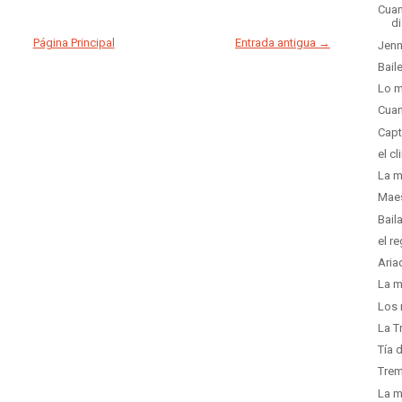
Cuan
d
Página Principal
Entrada antigua →
Jenn
Bail
Lo m
Cuan
Capt
el c
La m
Maes
Baila
el r
Aria
La m
Los 
La T
Tía 
Trem
La m