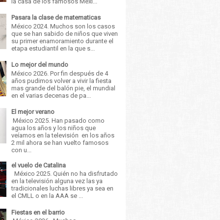
la casa de los famosos Méxi...
Pasara la clase de matematicas
México 2024. Muchos son los casos
que se han sabido de niños que viven
su primer enamoramiento durante el
etapa estudiantil en la que s...
Lo mejor del mundo
México 2026. Por fin después de 4
años pudimos volver a vivir la fiesta
mas grande del balón pie, el mundial
en el varias decenas de pa...
El mejor verano
México 2025. Han pasado como
agua los años y los niños que
veíamos en la televisión en los años
2 mil ahora se han vuelto famosos
con u...
el vuelo de Catalina
México 2025. Quién no ha disfrutado
en la televisión alguna vez las ya
tradicionales luchas libres ya sea en
el CMLL o en la AAA se ...
Fiestas en el barrio