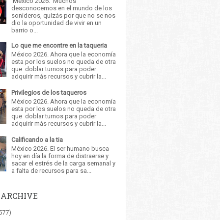
México 2026. Muchos
desconocemos en el mundo de los
sonideros, quizás por que no se nos
dio la oportunidad de vivir en un
barrio o...
Lo que me encontre en la taqueria
México 2026. Ahora que la economía
esta por los suelos no queda de otra
que doblar turnos para poder
adquirir más recursos y cubrir la...
Privilegios de los taqueros
México 2026. Ahora que la economía
esta por los suelos no queda de otra
que doblar turnos para poder
adquirir más recursos y cubrir la...
Calificando a la tia
México 2026. El ser humano busca
hoy en día la forma de distraerse y
sacar el estrés de la carga semanal y
a falta de recursos para sa...
 ARCHIVE
577)