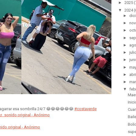
►
2025
(
▼
2024
(
►
dic
►
nov
►
oct
►
sep
►
ago
►
juli
►
juni
►
ma
►
abri
►
mar
▼
feb
Maes
Inic
agarrar esa sombrilla 24/7 😂😂😂😂😂😂
#costaverde
Cuan
♬ sonido original - Anónimo
Bail
Boli
ido original - Anónimo
supe