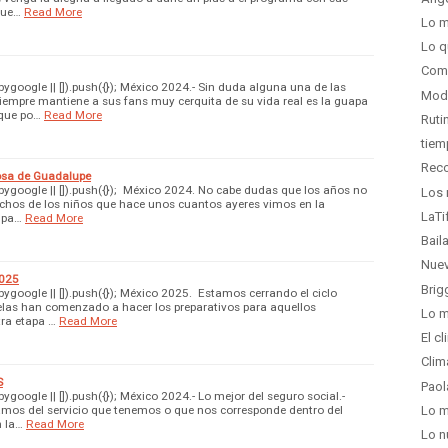
 que…
Read More
Lo m
Lo q
Como
google || []).push({}); México 2024.- Sin duda alguna una de las
Moda
iempre mantiene a sus fans muy cerquita de su vida real es la guapa
que po…
Read More
Ruti
tiem
Reco
rosa de Guadalupe
google || []).push({}); México 2024. No cabe dudas que los años no
Los 
uchos de los niños que hace unos cuantos ayeres vimos en la
LaTi
cipa…
Read More
Baila
Nuev
2025
Brig
google || []).push({}); México 2025. Estamos cerrando el ciclo
cuelas han comenzado a hacer los preparativos para aquellos
Lo m
tra etapa …
Read More
El c
Clim
S
Paol
oogle || []).push({}); México 2024.- Lo mejor del seguro social.-
mos del servicio que tenemos o que nos corresponde dentro del
Lo m
n la…
Read More
Lo n