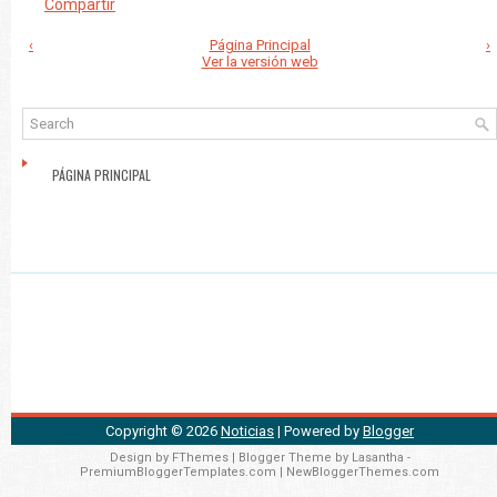
Compartir
‹
Página Principal
›
Ver la versión web
PÁGINA PRINCIPAL
Copyright ©
2026
Noticias
| Powered by
Blogger
Design by
FThemes
| Blogger Theme by
Lasantha
-
PremiumBloggerTemplates.com
|
NewBloggerThemes.com