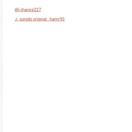
@j.chavez227
♬ sonido original - hamr95