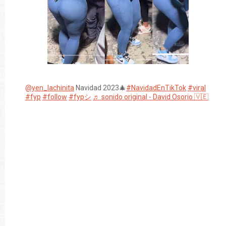
@yen_lachinita
Navidad 2023🎄
#NavidadEnTikTok
#viral
#fyp
#follow
#fypシ
♬ sonido original - David Osorio 🇻🇪