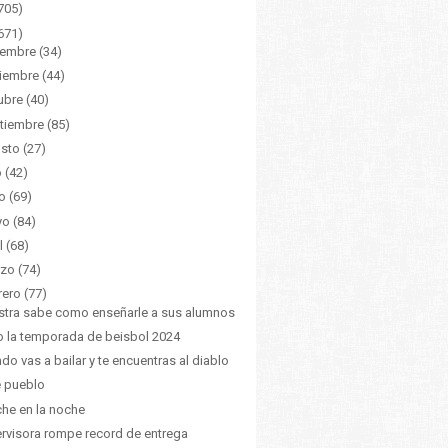
705)
671)
iembre
(34)
iembre
(44)
ubre
(40)
tiembre
(85)
sto
(27)
o
(42)
o
(69)
yo
(84)
l
(68)
zo
(74)
rero
(77)
tra sabe como enseñarle a sus alumnos
io la temporada de beisbol 2024
do vas a bailar y te encuentras al diablo
e pueblo
che en la noche
rvisora rompe record de entrega