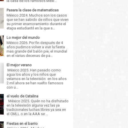
la casa de los famosos Méxi...
Pasara la clase de matematicas
México 2024. Muchos son los casos
que se han sabido de niños que viven
su primer enamoramiento durante el
etapa estudiantil en la que s...
Lo mejor del mundo
México 2026. Por fin después de 4
años pudimos volver a vivir la fiesta
mas grande del balón pie, el mundial
en el varias decenas de pa...
El mejor verano
México 2025. Han pasado como
agua los años y los niños que
veíamos en la televisión en los años
2 mil ahora se han vuelto famosos
con u...
el vuelo de Catalina
México 2025. Quién no ha disfrutado
en la televisión alguna vez las ya
tradicionales luchas libres ya sea en
el CMLL o en la AAA se ...
Fiestas en el barrio