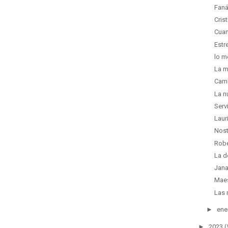
Faná
Cris
Cuan
Estr
lo m
La m
Camb
La n
Serv
Laur
Nost
Robe
La d
Jana
Maes
Las 
►
ene
►
2023
(