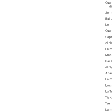
Cuan
d
Jenn
Bail
Lo m
Cuan
Capt
el c
La m
Maes
Baila
el r
Aria
La m
Los 
La T
Tía 
Trem
La m