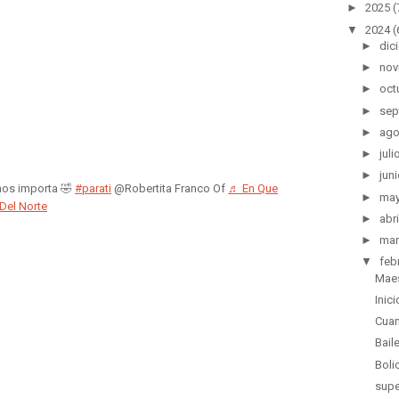
►
2025
(
▼
2024
(
►
dic
►
nov
►
oct
►
sep
►
ago
►
juli
►
juni
nos importa 🤣
#parati
@Robertita Franco Of
♬ En Que
►
ma
Del Norte
►
abri
►
mar
▼
feb
Maes
Inic
Cuan
Bail
Boli
supe