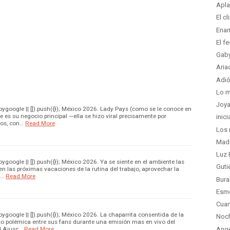
Apla
El c
Enam
El f
Gaby
Aria
Adió
Lo m
Joya
google || []).push({}); México 2026. Lady Pays (como se le conoce en
 es su negocio principal —ella se hizo viral precisamente por
inic
os, con…
Read More
Los 
Madr
Luz 
oogle || []).push({}); México 2026. Ya se siente en el ambiente las
Guti
en las próximas vacaciones de la rutina del trabajo, aprovechar la
o…
Read More
Bura
Esme
Cuan
google || []).push({}); México 2026. La chaparrita consentida de la
Noc
o polémica entre sus fans durante una emisión mas en vivo del
el Ajusc…
Read More
Ange