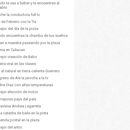
do te vas a beber y te encuentras al
iablo
ifer la conductora full tv
e de Febrero con la Tía
ejor del día de la pizza
do encuentras la chamba de tus sueños
an a maestra paseando por la plaza
lima en Culiacan
ejor creación de Babo
tra viral en las clases
 al natural en tierra caliente Guerrero
egreso de Ale la jarocha a la tv
dne Diaz con altas temperaturas
ejor elección de motor.
mejores pays del país
raviesa Andrea Legarreta
da catedra de baile en la pista
enda postal en la plaza
ejor del antro