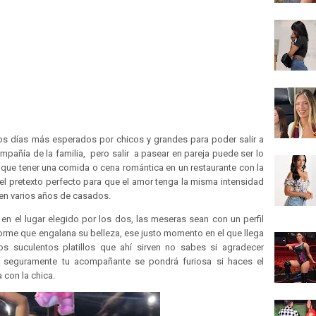
os días más esperados por chicos y grandes para poder salir a
ompañía de la familia, pero salir a pasear en pareja puede ser lo
o que tener una comida o cena romántica en un restaurante con la
 pretexto perfecto para que el amor tenga la misma intensidad
ven varios años de casados.
n el lugar elegido por los dos, las meseras sean con un perfil
niforme que engalana su belleza, ese justo momento en el que llega
os suculentos platillos que ahí sirven no sabes si agradecer
es seguramente tu acompañante se pondrá furiosa si haces el
 con la chica.