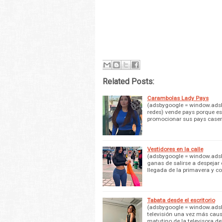
Related Posts:
Carambolas Lady Pays
(adsbygoogle = window.adsby
redes) vende pays porque ese
promocionar sus pays caser
Vestidores en la calle
(adsbygoogle = window.adsbyg
ganas de salirse a despejar 
llegada de la primavera y c
Tabata desde el escritorio
(adsbygoogle = window.adsby
televisión una vez más caus
matutino de la televisora d