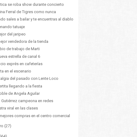
tica se roba show durante concierto
tina Ferral de Tigres como nunca
do sales a bailar y te encuentras al diablo
enando tatuaje
ejor del jaripeo
ejor vendedora de la tienda
io de trabajo de Marti
ueva estrella de canal 6
icio exprés en cafeterías
ita en el escenario
algia del pasado con Lente Loco
rtita llegando a la fiesta
oble de Angela Aguilar
 Gutiérrez campeona en redes
tra viral en las clases
mejores compras en el centro comercial
ro
(27)
564)