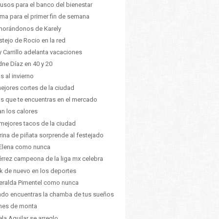
usos para el banco del bienestar
lima para el primer fin de semana
orándonos de Karely
estejo de Rocio en la red
 Carrillo adelanta vacaciones
dne Díaz en 40 y 20
s al invierno
ejores cortes de la ciudad
s que te encuentras en el mercado
ian los calores
mejores tacos de la ciudad
ina de piñata sorprende al festejado
Elena como nunca
érrez campeona de la liga mx celebra
k de nuevo en los deportes
ralda Pimentel como nunca
do encuentras la chamba de tus sueños
hes de monta
la Aguilar se arreglo