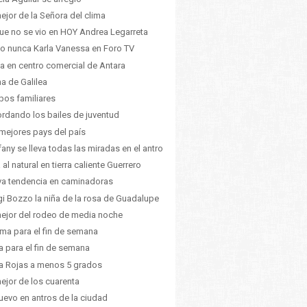
ejor de la Señora del clima
ue no se vio en HOY Andrea Legarreta
 nunca Karla Vanessa en Foro TV
 en centro comercial de Antara
na de Galilea
pos familiares
rdando los bailes de juventud
mejores pays del país
fany se lleva todas las miradas en el antro
 al natural en tierra caliente Guerrero
a tendencia en caminadoras
gi Bozzo la niña de la rosa de Guadalupe
ejor del rodeo de media noche
lima para el fin de semana
a para el fin de semana
a Rojas a menos 5 grados
ejor de los cuarenta
uevo en antros de la ciudad