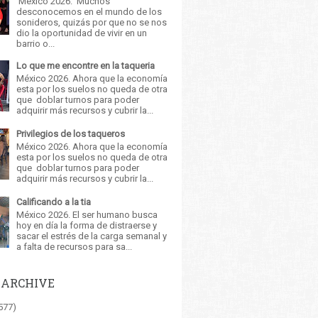
México 2026. Muchos
desconocemos en el mundo de los
sonideros, quizás por que no se nos
dio la oportunidad de vivir en un
barrio o...
Lo que me encontre en la taqueria
México 2026. Ahora que la economía
esta por los suelos no queda de otra
que doblar turnos para poder
adquirir más recursos y cubrir la...
Privilegios de los taqueros
México 2026. Ahora que la economía
esta por los suelos no queda de otra
que doblar turnos para poder
adquirir más recursos y cubrir la...
Calificando a la tia
México 2026. El ser humano busca
hoy en día la forma de distraerse y
sacar el estrés de la carga semanal y
a falta de recursos para sa...
 ARCHIVE
577)