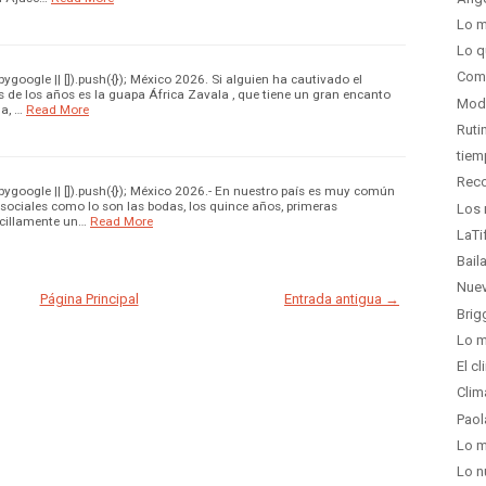
Lo m
Lo q
Como
oogle || []).push({}); México 2026. Si alguien ha cautivado el
s de los años es la guapa África Zavala , que tiene un gran encanto
Moda
la, …
Read More
Ruti
tiem
Reco
google || []).push({}); México 2026.- En nuestro país es muy común
 sociales como lo son las bodas, los quince años, primeras
Los 
cillamente un…
Read More
LaTi
Baila
Nuev
Página Principal
Entrada antigua →
Brig
Lo m
El c
Clim
Paol
Lo m
Lo n