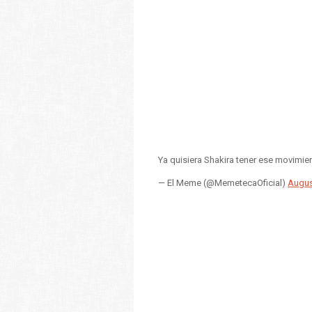
Ya quisiera Shakira tener ese movimi
— El Meme (@MemetecaOficial)
Augus