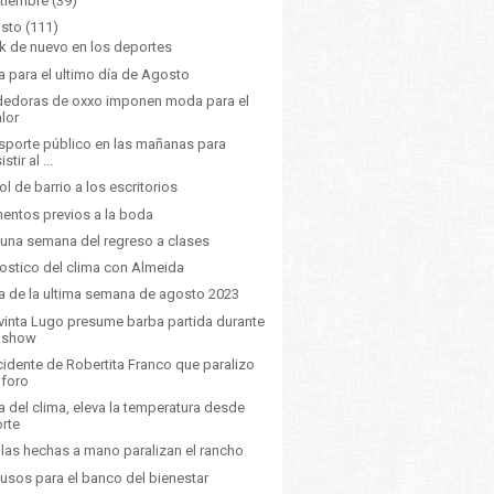
tiembre
(39)
sto
(111)
k de nuevo en los deportes
a para el ultimo día de Agosto
edoras de oxxo imponen moda para el
alor
sporte público en las mañanas para
istir al ...
ol de barrio a los escritorios
ntos previos a la boda
 una semana del regreso a clases
ostico del clima con Almeida
a de la ultima semana de agosto 2023
vinta Lugo presume barba partida durante
l show
ncidente de Robertita Franco que paralizo
 foro
a del clima, eleva la temperatura desde
orte
illas hechas a mano paralizan el rancho
usos para el banco del bienestar