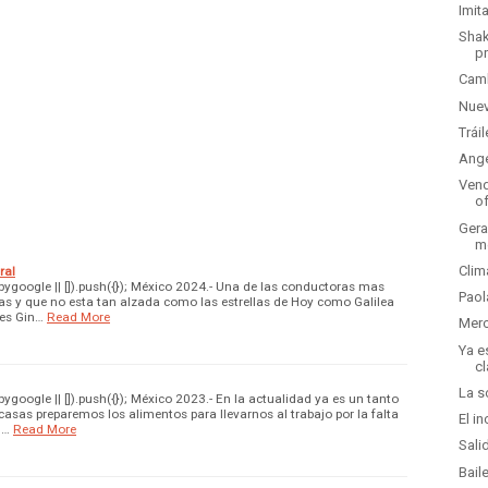
Imit
Shak
p
Camb
Nuev
Trái
Ange
Vend
o
Gera
m
Clim
ral
google || []).push({}); México 2024.- Una de las conductoras mas
Paol
as y que no esta tan alzada como las estrellas de Hoy como Galilea
 es Gin…
Read More
Merc
Ya e
cl
La s
oogle || []).push({}); México 2023.- En la actualidad ya es un tanto
sas preparemos los alimentos para llevarnos al trabajo por la falta
El i
 …
Read More
Sali
Bail