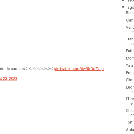
►
sep
▼
ago
Bura
Clim
Vend
c
Tran
as
Futb
Mome
Ya a
ento de caderas 🥴🥴🥴🥴🥴🥴🥴
pic.twitter.com/6w9bGoZUIp
Pron
t 23, 2023
Clim
Ludi
e
El i
el
Chic
n
Tort
Apla