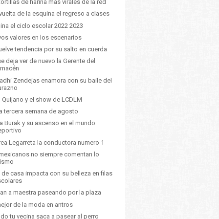
tortillas de harina mas virales de la red
 vuelta de la esquina el regreso a clases
ina el ciclo escolar 2022 2023
os valores en los escenarios
uelve tendencia por su salto en cuerda
se deja ver de nuevo la Gerente del
lmacén
dhi Zendejas enamora con su baile del
urazno
 Quijano y el show de LCDLM
a tercera semana de agosto
a Burak y su ascenso en el mundo
eportivo
ea Legarreta la conductora numero 1
mexicanos no siempre comentan lo
ismo
de casa impacta con su belleza en filas
scolares
an a maestra paseando por la plaza
ejor de la moda en antros
do tu vecina saca a pasear al perro