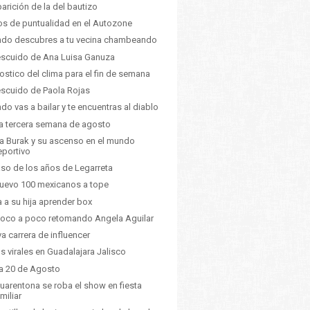
arición de la del bautizo
s de puntualidad en el Autozone
do descubres a tu vecina chambeando
escuido de Ana Luisa Ganuza
ostico del clima para el fin de semana
escuido de Paola Rojas
do vas a bailar y te encuentras al diablo
a tercera semana de agosto
a Burak y su ascenso en el mundo
eportivo
aso de los años de Legarreta
uevo 100 mexicanos a tope
a a su hija aprender box
oco a poco retomando Angela Aguilar
a carrera de influencer
s virales en Guadalajara Jalisco
a 20 de Agosto
cuarentona se roba el show en fiesta
miliar