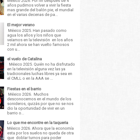
México 2026. Por fin después de 4
años pudimos volver a vivir la fiesta
mas grande del balón pie, el mundial
en el varias decenas de pa...
El mejor verano
México 2025. Han pasado como
agua los años y los niños que
veíamos en la televisión en los años
2 mil ahora se han vuelto famosos
con u...
el vuelo de Catalina
México 2025. Quién no ha disfrutado
en la televisión alguna vez las ya
tradicionales luchas libres ya sea en
el CMLL o en la AAA se ...
Fiestas en el barrio
México 2026. Muchos
desconocemos en el mundo de los
sonideros, quizás por que no se nos
dio la oportunidad de vivir en un
barrio o...
Lo que me encontre en la taqueria
México 2026. Ahora que la economía
esta por los suelos no queda de otra
que doblar turnos para poder