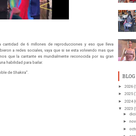
la cantidad de 6 millones de reproducciones y eso que lleva
ieron a redes sociales, vaya que si se esta volviendo mas que
mos que la cantante es mundialmente reconocida por su gran
a habilidad para bailar.
oble de Shakira”.
BLOG
►
2026
(
►
2025
(
►
2024
(
▼
2023
(
►
dic
►
nov
►
oct