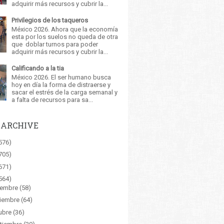
adquirir más recursos y cubrir la...
Privilegios de los taqueros
México 2026. Ahora que la economía
esta por los suelos no queda de otra
que doblar turnos para poder
adquirir más recursos y cubrir la...
Calificando a la tia
México 2026. El ser humano busca
hoy en día la forma de distraerse y
sacar el estrés de la carga semanal y
a falta de recursos para sa...
 ARCHIVE
576)
705)
671)
564)
iembre
(58)
iembre
(64)
ubre
(36)