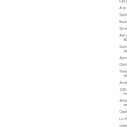
Las 
A la
Term
Nuev
Se v
Así 
A
Sama
d
Apio
Clim
Tany
d
Andr
100 
m
Ama 
e
Capt
Lo m
cuan