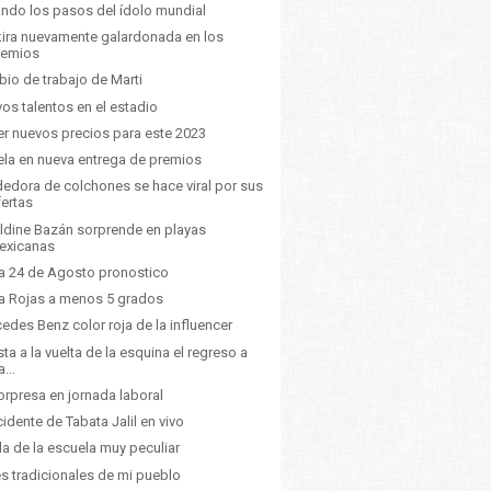
ando los pasos del ídolo mundial
ira nuevamente galardonada en los
remios
io de trabajo de Marti
os talentos en el estadio
ler nuevos precios para este 2023
la en nueva entrega de premios
edora de colchones se hace viral por sus
fertas
ldine Bazán sorprende en playas
exicanas
a 24 de Agosto pronostico
a Rojas a menos 5 grados
edes Benz color roja de la influencer
sta a la vuelta de la esquina el regreso a
a...
orpresa en jornada laboral
ncidente de Tabata Jalil en vivo
da de la escuela muy peculiar
es tradicionales de mi pueblo