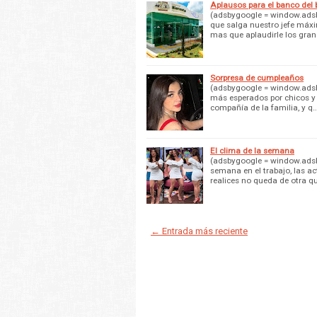
Aplausos para el banco del 
(adsbygoogle = window.adsby
que salga nuestro jefe máxi
mas que aplaudirle los gra
Sorpresa de cumpleaños
(adsbygoogle = window.adsby
más esperados por chicos y g
compañía de la familia, y q
El clima de la semana
(adsbygoogle = window.adsby
semana en el trabajo, las ac
realices no queda de otra q
← Entrada más reciente