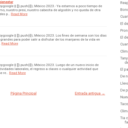
bienestar
Reap
google || []).push({}); México 2023.- Ya estamos a poco tiempo de
Bono
mo, nuestro presi, nuestro cabecita de algodón y no queda de otra
ndes p…
Read More
Cuan
El d
Pron
google || []).push({}); México 2023. Los fines de semana son los días
El d
randes para poder salir a disfrutar de los manjares de la vida en
…
Read More
Cuan
Clim
Tany
d
google || []).push({}); México 2023. Luego de un nuevo inicio de
tividades laborales, el regreso a clases o cualquier actividad que
El p
ue re…
Read More
De n
Llev
De p
Página Principal
Entrada antigua →
Nuev
Taco
Clim
Tia 
fa