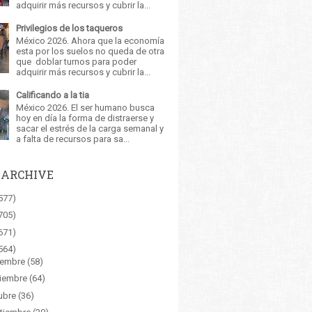
adquirir más recursos y cubrir la...
Privilegios de los taqueros
México 2026. Ahora que la economía
esta por los suelos no queda de otra
que doblar turnos para poder
adquirir más recursos y cubrir la...
Calificando a la tia
México 2026. El ser humano busca
hoy en día la forma de distraerse y
sacar el estrés de la carga semanal y
a falta de recursos para sa...
 ARCHIVE
577)
705)
671)
564)
iembre
(58)
iembre
(64)
ubre
(36)