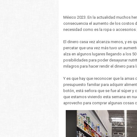
México 2023. En la actualidad muchos hem
consecuencia el aumento de los costos d
necesidad como es la ropa o accesorios p
El dinero casa vez alcanza menos, y es qu
percatar que una vez más tuvo un aumento
alza en algunos lugares llegando a los 50
posibilidades para poder desayunar nutri
milagros para hacer rendir el dinero para l
Y es que hay que reconocer que la amas d
presupuesto familiar para adquirir alimen
botón, está señora que se fue al súper y 
que estamos viviendo esta semana en nues
aprovecho para comprar algunas cosas ca