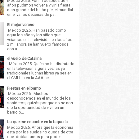
México 2026. Por fin después de 4
años pudimos volver a vivir la fiesta
mas grande del balón pie, el mundial
en el varias decenas de pa...
El mejor verano
México 2025. Han pasado como
agua los años y los niños que
veíamos en la televisión en los años
2 mil ahora se han vuelto famosos
con u...
el vuelo de Catalina
México 2025. Quién no ha disfrutado
en la televisión alguna vez las ya
tradicionales luchas libres ya sea en
el CMLL o en la AAA se ...
Fiestas en el barrio
México 2026. Muchos
desconocemos en el mundo de los
sonideros, quizás por que no se nos
dio la oportunidad de vivir en un
barrio o...
Lo que me encontre en la taqueria
México 2026. Ahora que la economía
esta por los suelos no queda de otra
que doblar turnos para poder