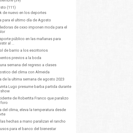
tiembre
(39)
sto
(111)
k de nuevo en los deportes
a para el ultimo día de Agosto
edoras de oxxo imponen moda para el
alor
sporte público en las mañanas para
istir al ...
ol de barrio a los escritorios
ntos previos a la boda
 una semana del regreso a clases
ostico del clima con Almeida
a de la ultima semana de agosto 2023
vinta Lugo presume barba partida durante
l show
ncidente de Robertita Franco que paralizo
 foro
a del clima, eleva la temperatura desde
orte
illas hechas a mano paralizan el rancho
usos para el banco del bienestar