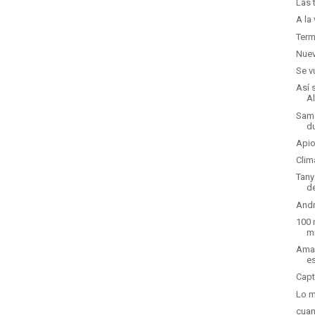
Las 
A la
Term
Nuev
Se v
Así 
A
Sama
d
Apio
Clim
Tany
d
Andr
100 
m
Ama 
e
Capt
Lo m
cuan