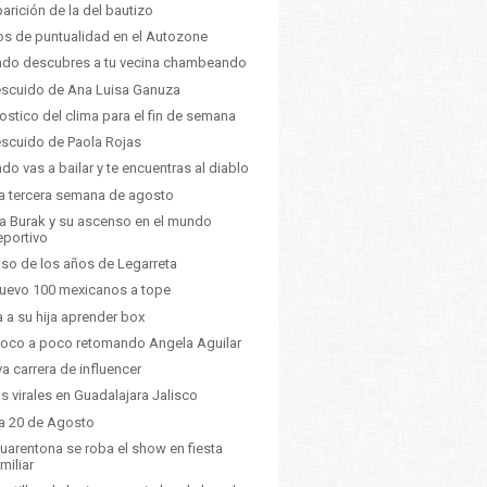
arición de la del bautizo
s de puntualidad en el Autozone
do descubres a tu vecina chambeando
escuido de Ana Luisa Ganuza
ostico del clima para el fin de semana
escuido de Paola Rojas
do vas a bailar y te encuentras al diablo
a tercera semana de agosto
a Burak y su ascenso en el mundo
eportivo
aso de los años de Legarreta
uevo 100 mexicanos a tope
a a su hija aprender box
oco a poco retomando Angela Aguilar
a carrera de influencer
s virales en Guadalajara Jalisco
a 20 de Agosto
cuarentona se roba el show en fiesta
miliar