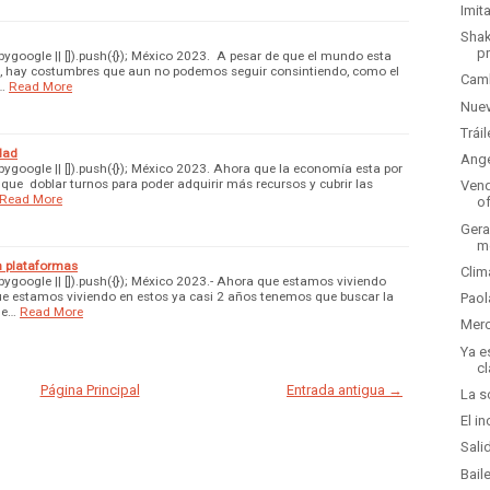
Imit
Shak
p
google || []).push({}); México 2023. A pesar de que el mundo esta
 hay costumbres que aun no podemos seguir consintiendo, como el
Camb
…
Read More
Nuev
Trái
dad
Ange
google || []).push({}); México 2023. Ahora que la economía esta por
 que doblar turnos para poder adquirir más recursos y cubrir las
Vend
Read More
o
Gera
m
en plataformas
Clim
google || []).push({}); México 2023.- Ahora que estamos viviendo
ue estamos viviendo en estos ya casi 2 años tenemos que buscar la
Paol
de…
Read More
Merc
Ya e
cl
Página Principal
Entrada antigua →
La s
El i
Sali
Bail