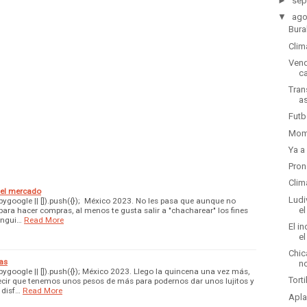
►
sep
▼
ago
Bura
Clim
Vend
c
Tran
as
Futb
Mome
Ya a
Pron
Clim
 el mercado
Ludi
google || []).push({}); México 2023. No les pasa que aunque no
e
ra hacer compras, al menos te gusta salir a "chacharear" los fines
angui…
Read More
El i
el
Chic
as
n
google || []).push({}); México 2023. Llego la quincena una vez más,
Tort
ecir que tenemos unos pesos de más para podernos dar unos lujitos y
 disf…
Read More
Apla