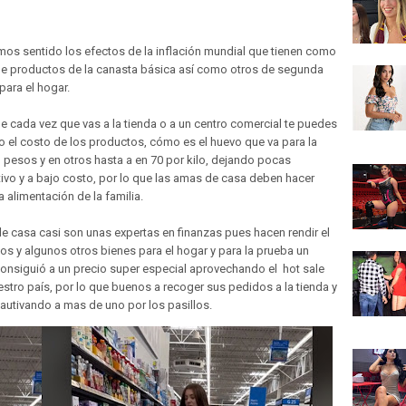
os sentido los efectos de la inflación mundial que tienen como
e productos de la canasta básica así como otros de segunda
ara el hogar.
e cada vez que vas a la tienda o a un centro comercial te puedes
 el costo de los productos, cómo es el huevo que va para la
 pesos y en otros hasta a en 70 por kilo, dejando pocas
tivo y a bajo costo, por lo que las amas de casa deben hacer
a alimentación de la familia.
e casa casi son unas expertas en finanzas pues hacen rendir el
tos y algunos otros bienes para el hogar y para la prueba un
consiguió a un precio super especial aprovechando el hot sale
tro país, por lo que buenos a recoger sus pedidos a la tienda y
utivando a mas de uno por los pasillos.