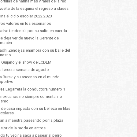
tortillas de harina mas virales de la red
 vuelta de la esquina el regreso a clases
ina el ciclo escolar 2022 2023
os valores en los escenarios
uelve tendencia por su salto en cuerda
se deja ver de nuevo la Gerente del
lmacén
dhi Zendejas enamora con su baile del
urazno
 Quijano y el show de LCDLM
a tercera semana de agosto
a Burak y su ascenso en el mundo
eportivo
ea Legarreta la conductora numero 1
mexicanos no siempre comentan lo
ismo
de casa impacta con su belleza en filas
scolares
an a maestra paseando por la plaza
ejor de la moda en antros
do tu vecina saca a pasear al perro