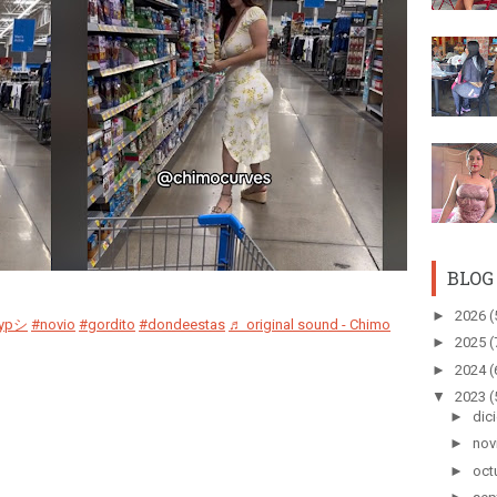
BLOG
►
2026
(
fypシ
#novio
#gordito
#dondeestas
♬ original sound - Chimo
►
2025
(
►
2024
(
▼
2023
(
►
dic
►
nov
►
oct