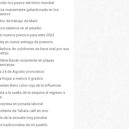
ando los pasos del ídolo mundial
ira nuevamente galardonada en los
remios
io de trabajo de Marti
os talentos en el estadio
ler nuevos precios para este 2023
la en nueva entrega de premios
edora de colchones se hace viral por sus
fertas
ldine Bazán sorprende en playas
exicanas
a 24 de Agosto pronostico
a Rojas a menos 5 grados
edes Benz color roja de la influencer
sta a la vuelta de la esquina el regreso a
a...
orpresa en jornada laboral
ncidente de Tabata Jalil en vivo
da de la escuela muy peculiar
es tradicionales de mi pueblo