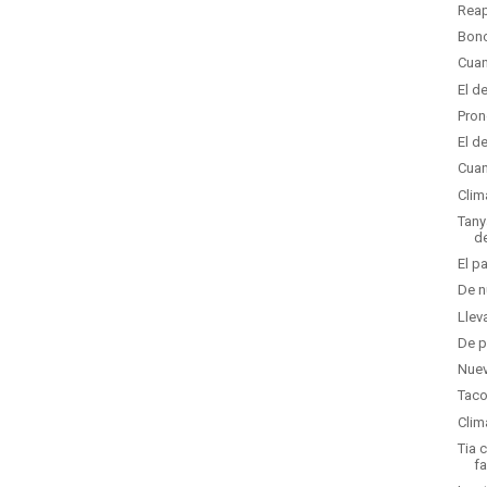
Reap
Bono
Cuan
El d
Pron
El d
Cuan
Clim
Tany
d
El p
De n
Llev
De p
Nuev
Taco
Clim
Tia 
fa