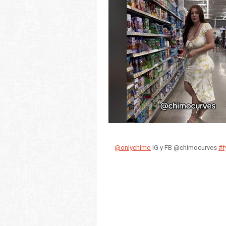
@onlychimo
IG y FB @chimocurves
#