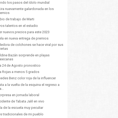
ando los pasos del ídolo mundial
ira nuevamente galardonada en los
remios
io de trabajo de Marti
os talentos en el estadio
ler nuevos precios para este 2023
la en nueva entrega de premios
edora de colchones se hace viral por sus
fertas
ldine Bazán sorprende en playas
exicanas
a 24 de Agosto pronostico
a Rojas a menos 5 grados
edes Benz color roja de la influencer
sta a la vuelta de la esquina el regreso a
a...
orpresa en jornada laboral
ncidente de Tabata Jalil en vivo
da de la escuela muy peculiar
es tradicionales de mi pueblo