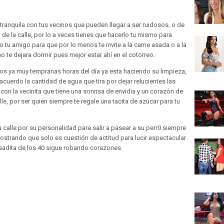
a tranquila con tus vecinos que pueden llegar a ser ruidosos, o de
 de la calle, por lo a veces tienes que hacerlo tu mismo para
rlo tu amigo para que por lo menos te invite a la carne asada o a la
o te dejara dormir pues mejor estar ahí en el cotorreo.
mos ya muy tempranas horas del día ya esta haciendo su limpieza,
acuerdo la cantidad de agua que tira por dejar relucientes las
con la vecinita que tiene una sonrisa de envidia y un corazón de
le, por ser quien siempre te regale una tacita de azúcar para tu
calle por su personalidad para salir a pasear a su perr0 siempre
trando que solo es cuestión de actitud para lucir espectacular
asadita de los 40 sigue robando corazones.