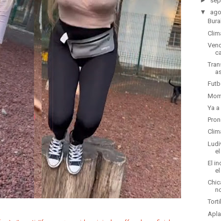
►
sep
▼
ago
Bura
Clim
Vend
c
Tran
as
Futb
Mome
Ya a
Pron
Clim
Ludi
e
El i
el
Chic
n
Tort
Apla