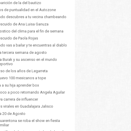
arición de la del bautizo
s de puntualidad en el Autozone
do descubres a tu vecina chambeando
escuido de Ana Luisa Ganuza
ostico del clima para el fin de semana
escuido de Paola Rojas
do vas a bailar y te encuentras al diablo
a tercera semana de agosto
a Burak y su ascenso en el mundo
eportivo
aso de los años de Legarreta
uevo 100 mexicanos a tope
a a su hija aprender box
oco a poco retomando Angela Aguilar
a carrera de influencer
s virales en Guadalajara Jalisco
a 20 de Agosto
cuarentona se roba el show en fiesta
miliar