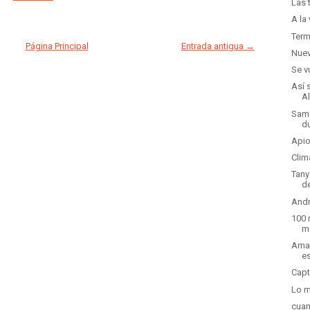
Las 
A la
Term
Página Principal
Entrada antigua →
Nuev
Se v
Así 
A
Sama
d
Apio
Clim
Tany
d
Andr
100 
m
Ama 
e
Capt
Lo m
cuan