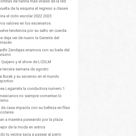
tortillas de harina mas virales de la red
 vuelta de la esquina el regreso a clases
ina el ciclo escolar 2022 2023
os valores en los escenarios
uelve tendencia por su salto en cuerda
se deja ver de nuevo la Gerente del
lmacén
dhi Zendejas enamora con su baile del
urazno
 Quijano y el show de LCDLM
a tercera semana de agosto
a Burak y su ascenso en el mundo
eportivo
ea Legarreta la conductora numero 1
mexicanos no siempre comentan lo
ismo
de casa impacta con su belleza en filas
scolares
an a maestra paseando por la plaza
ejor de la moda en antros
do tu vecina saca a pasear al perro