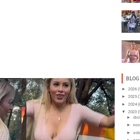
BLOG
►
2026
(
►
2025
(
►
2024
(
▼
2023
(
►
dic
►
nov
►
oct