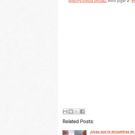
@soffy.ochoa.oficial2
Amo jugar 💕
#
Related Posts:
Joyas que te encuentras en