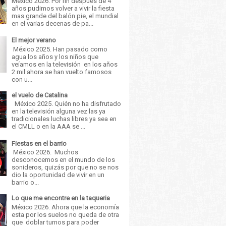
México 2026. Por fin después de 4
años pudimos volver a vivir la fiesta
mas grande del balón pie, el mundial
en el varias decenas de pa...
El mejor verano
México 2025. Han pasado como
agua los años y los niños que
veíamos en la televisión en los años
2 mil ahora se han vuelto famosos
con u...
el vuelo de Catalina
México 2025. Quién no ha disfrutado
en la televisión alguna vez las ya
tradicionales luchas libres ya sea en
el CMLL o en la AAA se ...
Fiestas en el barrio
México 2026. Muchos
desconocemos en el mundo de los
sonideros, quizás por que no se nos
dio la oportunidad de vivir en un
barrio o...
Lo que me encontre en la taqueria
México 2026. Ahora que la economía
esta por los suelos no queda de otra
que doblar turnos para poder