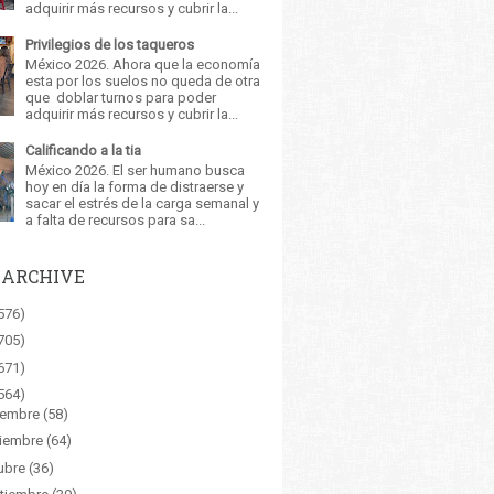
adquirir más recursos y cubrir la...
Privilegios de los taqueros
México 2026. Ahora que la economía
esta por los suelos no queda de otra
que doblar turnos para poder
adquirir más recursos y cubrir la...
Calificando a la tia
México 2026. El ser humano busca
hoy en día la forma de distraerse y
sacar el estrés de la carga semanal y
a falta de recursos para sa...
 ARCHIVE
576)
705)
671)
564)
iembre
(58)
iembre
(64)
ubre
(36)