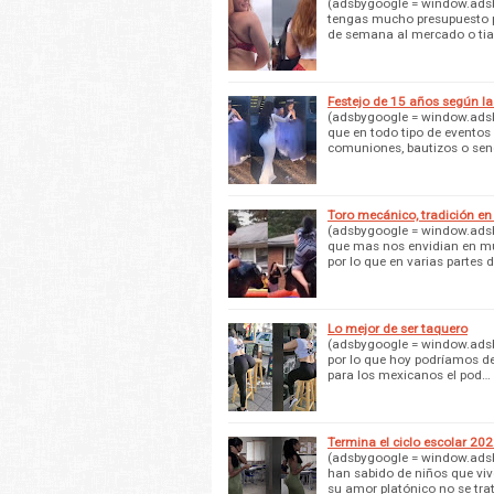
(adsbygoogle = window.adsby
tengas mucho presupuesto pa
de semana al mercado o ti
Festejo de 15 años según l
(adsbygoogle = window.adsby
que en todo tipo de eventos
comuniones, bautizos o sen
Toro mecánico, tradición en 
(adsbygoogle = window.adsby
que mas nos envidian en much
por lo que en varias partes 
Lo mejor de ser taquero
(adsbygoogle = window.adsby
por lo que hoy podríamos d
para los mexicanos el pod…
Termina el ciclo escolar 20
(adsbygoogle = window.adsby
han sabido de niños que viv
su amor platónico no se tra