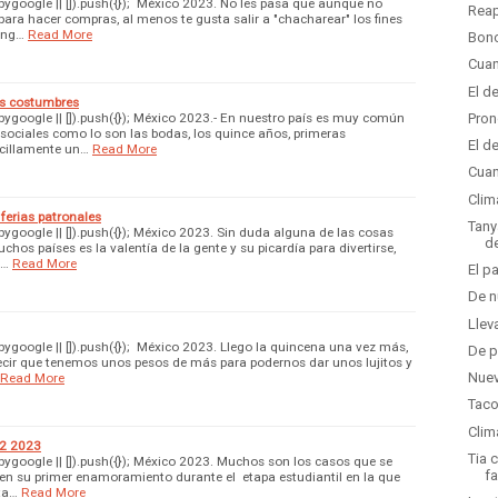
google || []).push({}); México 2023. No les pasa que aunque no
Reap
ra hacer compras, al menos te gusta salir a "chacharear" los fines
ang…
Read More
Bono
Cuan
El d
as costumbres
google || []).push({}); México 2023.- En nuestro país es muy común
Pron
 sociales como lo son las bodas, los quince años, primeras
El d
cillamente un…
Read More
Cuan
Clim
ferias patronales
Tany
google || []).push({}); México 2023. Sin duda alguna de las cosas
d
os países es la valentía de la gente y su picardía para divertirse,
d…
Read More
El p
De n
Llev
google || []).push({}); México 2023. Llego la quincena una vez más,
De p
ecir que tenemos unos pesos de más para podernos dar unos lujitos y
Nuev
Read More
Taco
Clim
22 2023
Tia 
google || []).push({}); México 2023. Muchos son los casos que se
fa
en su primer enamoramiento durante el etapa estudiantil en la que
ta…
Read More