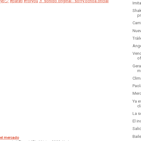
fypシ
#parati
#foryou
♬ sonido original - soffy.ochoa.oficial
Imit
Shak
p
Camb
Nuev
Trái
Ange
Vend
o
Gera
m
Clim
Paol
Merc
Ya e
cl
La s
El i
Sali
Bail
 el mercado