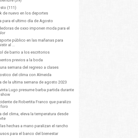
tiembre
(39)
sto
(111)
k de nuevo en los deportes
a para el ultimo día de Agosto
edoras de oxxo imponen moda para el
alor
sporte público en las mañanas para
istir al ...
ol de barrio a los escritorios
ntos previos a la boda
 una semana del regreso a clases
ostico del clima con Almeida
a de la ultima semana de agosto 2023
vinta Lugo presume barba partida durante
l show
ncidente de Robertita Franco que paralizo
 foro
a del clima, eleva la temperatura desde
orte
illas hechas a mano paralizan el rancho
usos para el banco del bienestar