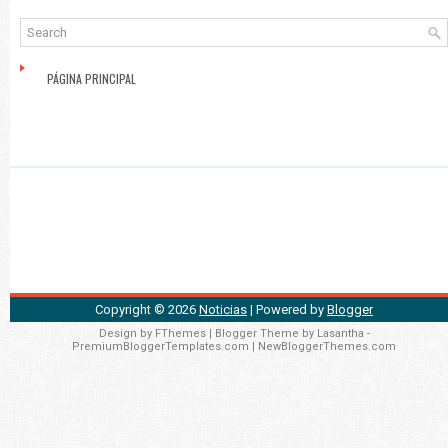
PÁGINA PRINCIPAL
Copyright ©
2026
Noticias
| Powered by
Blogger
Design by
FThemes
| Blogger Theme by
Lasantha
-
PremiumBloggerTemplates.com
|
NewBloggerThemes.com